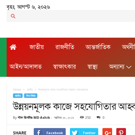
বৃহঃ, আগস্ট ৬, ২০২৬
জাতীয়
রাজনীতি
আন্তর্জাতিক
অর্থন
আইন/আদালত
স্বাক্ষাৎকার
স্বাস্থ্য
অন্যান্য
Home
জাতীয়
উন্নয়নমূলক কাজে সহযোগিতার আহ্বান সেনাপ্রধানের
জাতীয়
লিড নিউজ
উন্নয়নমূলক কাজে সহযোগিতার আহ্বা
By
স্টাফ রিপোর্টারঃ MD Ashik
-
অক্টোবর ২৮, ২০১৯
253
0
SHARE
Facebook
Twitter