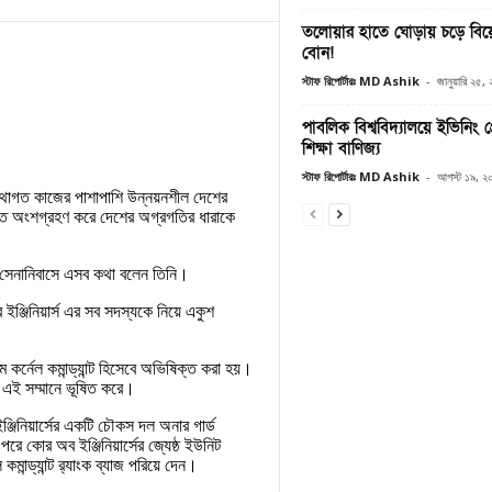
তলোয়ার হাতে ঘোড়ায় চড়ে বিয়
বোন!
স্টাফ রিপোর্টারঃ MD Ashik
-
জানুয়ারি ২৫,
পাবলিক বিশ্ববিদ্যালয়ে ইভিনিং 
শিক্ষা বাণিজ্য
স্টাফ রিপোর্টারঃ MD Ashik
-
আগস্ট ১৯, ২
রথাগত কাজের পাশাপাশি উন্নয়নশীল দেশের
াতে অংশগ্রহণ করে দেশের অগ্রগতির ধারাকে
দ সেনানিবাসে এসব কথা বলেন তিনি।
ব ইঞ্জিনিয়ার্স এর সব সদস্যকে নিয়ে একুশ
র্নেল কমান্ড্যান্ট হিসেবে অভিষিক্ত করা হয়।
াকে এই সম্মানে ভূষিত করে।
ঞ্জিনিয়ার্সের একটি চৌকস দল অনার গার্ড
রে কোর অব ইঞ্জিনিয়ার্সের জ্যেষ্ঠ ইউনিট
ান্ড্যান্ট র‌্যাংক ব্যাজ পরিয়ে দেন।