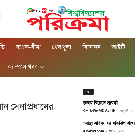
ীতি
ব্যাংক-বীমা
খেলাধূলা
বিনোদন
আইটি
ক্যাম্পাস খবর
জ
তৃতীয় বিয়েতে শ্রাবন্তী
ন সেনাপ্রধানের
স্টাফ রিপোর্টারঃ MD Ashik
-
জানুয়ারি ২৮,
“আস্থা লাইফ এর মতিঝিল শাখা
B Porikroma
-
মার্চ ১০, ২০২৪