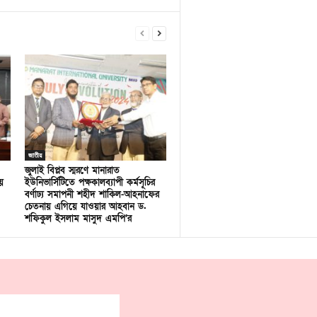
জাতীয়
জুলাই বিপ্লব স্মরণে মানারাত
ে
ইউনিভার্সিটিতে পক্ষকালব্যাপী কর্মসূচির
বর্ণাঢ্য সমাপনী শহীদ শাকিল-আহনাফের
চেতনায় এগিয়ে যাওয়ার আহবান ড.
শফিকুল ইসলাম মাসুদ এমপি’র