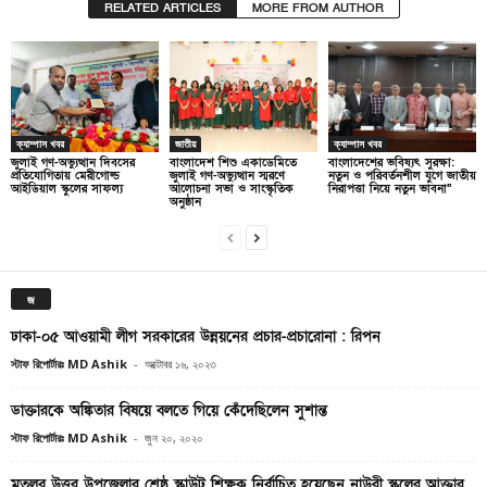
RELATED ARTICLES
MORE FROM AUTHOR
ক্যাম্পাস খবর
জাতীয়
ক্যাম্পাস খবর
জুলাই গণ-অভ্যুত্থান দিবসের
বাংলাদেশ শিশু একাডেমিতে
বাংলাদেশের ভবিষ্যৎ সুরক্ষা:
প্রতিযোগিতায় মেরীগোল্ড
জুলাই গণ-অভ্যুত্থান স্মরণে
নতুন ও পরিবর্তনশীল যুগে জাতীয়
আইডিয়াল স্কুলের সাফল্য
আলোচনা সভা ও সাংস্কৃতিক
নিরাপত্তা নিয়ে নতুন ভাবনা”
অনুষ্ঠান
জ
ঢাকা-০৫ আওয়ামী লীগ সরকারের উন্নয়নের প্রচার-প্রচারোনা : রিপন
স্টাফ রিপোর্টারঃ MD Ashik
-
অক্টোবর ১৬, ২০২৩
ডাক্তারকে অঙ্কিতার বিষয়ে বলতে গিয়ে কেঁদেছিলেন সুশান্ত
স্টাফ রিপোর্টারঃ MD Ashik
-
জুন ২০, ২০২০
মতলব উত্তর উপজেলার শ্রেষ্ঠ স্কাউট শিক্ষক নির্বাচিত হয়েছেন নাউরী স্কুলের আক্তার