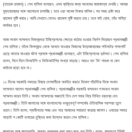
(তারেক রহমান)। শেখ হাসিনা বলেছেন, এসব ব্যক্তির জন্য অনেকের মায়াকান্না দেখছি। আমরা
যুক্তরাজ্যের সঙ্গে আলোচনা চালাচ্ছি। তবে ওরা অনেক টাকার মালিক। সব সময় চেষ্টা করে
ঝামেলা সৃষ্টি করার। আমি সেখানে গেলেও ঝামেলা সৃষ্টি করতে চায়। তবে যাই হোক, তাঁর শাস্তি
কার্যকর হবে।
আজ সংবাদ সম্মেলনে বিমানবন্দরে ইমিগ্রেশনের ক্ষেত্রে কঠোর হওয়ার নির্দেশ দিয়েছেন প্রধানমন্ত্রী
শেখ হাসিনা। তাঁকে ফিনল্যান্ড থেকে আনতে যাওয়ার বিমানের উড়োজাহাজের পাইলটের পাসপোর্ট
ছেড়ে কাতার যাওয়ার ঘটনা প্রসঙ্গে প্রধানমন্ত্রী বলেছেন, এটা ইমিগ্রেশনের দুর্বলতা। শেখ হাসিনা
বলেন, দিনে দিনে ভিআইপি ও ভিভিআইপির সংখ্যা বাড়ছে। আরও যত ‘ভি’ লাগুক না কেন
কাউকে ছাড়া হবে না।
১২ দিনের সরকারি সফরের বিষয়ে দেশবাসীকে অবহিত করতে বিকেল পাঁচটটার দিকে সংবাদ
সম্মেলনে আসেন প্রধানমন্ত্রী শেখ হাসিনা। প্রধানমন্ত্রীর সরকারি বাসভবন গণভবনে সংবাদ
সম্মেলন করেন তিনি। সংবাদ সম্মেলনের শুরুতেই তিন দেশ সফর নিয়ে লিখিত বক্তব্য দেন
প্রধানমন্ত্রী। তিনি জাপানের সঙ্গে বাংলাদেশের বন্ধুত্বপূর্ণ সম্পর্কের ঐতিহাসিক পরম্পরা তুলে
ধরেন। তিনি বলেন, স্বাধীনতার সময় এবং পরে আমাদের সহায়তা করেছে জাপান। এবারের সফরে
আড়াই শ কোটি ডলারের চুক্তির কথা উল্লেখ করেন শেখ হাসিনা।
জাপানের সঙ্গে মাতারবাড়ি, সাবরাং প্রকল্পের কথা স্মরণ করে দেন তিনি। বলেন, সাবরাংয়ে টুরিস্ট