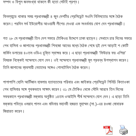
সম্পদ ও বিপুল জনসংখ্যা থাকলে কী হতো সেটাই প্রশ্ন।
ফিনল্যান্ডে থাকার সময় প্রধানমন্ত্রী ৪ জুন দেশটির প্রেসিডেন্ট সওলি নিনিসতোর সঙ্গে বৈঠক
করেন। পরদিন সর্ব ইউরোপীয় আওয়ামী লীগের দেওয়া এক সংবর্ধনায় যোগ দেন প্রধানমন্ত্রী।
গত ২৮ মে প্রধানমন্ত্রী তিন দেশ সফরে টোকিওর উদ্দেশে ঢাকা ছাড়েন। সেখানে চার দিনের সফরে
শেখ হাসিনা ও জাপানের প্রধানমন্ত্রী শিনজো আবের মধ্যে বৈঠক শেষে দুই দেশ আড়াই শ কোটি
মার্কিন ডলারের ৪০তম ওডিএ চুক্তি স্বাক্ষর করে। এ ছাড়া প্রধানমন্ত্রী ‘ফিউচার ফর এশিয়া’
বিষয়ক নিক্কেই সম্মেলনে যোগ দেন। ওই সম্মেলনে প্রধানমন্ত্রী মূল প্রবন্ধ উপস্থাপন করেন।
তিনি জাপানের ব্যবসায়ী নেতাদের সঙ্গেও গোলটেবিল বৈঠক করেন।
পাশাপাশি হোলি আর্টিজান হামলায় হতাহতদের পরিবার এবং জাইকার প্রেসিডেন্ট শিনিচি কিতাওকা
শেখ হাসিনার সঙ্গে পৃথকভাবে সাক্ষাৎ করেন। ৩১ মে টোকিও থেকে সৌদি আরবে তিন দিনের
সফরকালে প্রধানমন্ত্রী মক্কায় অনুষ্ঠিত ১৪তম ওআইসি শীর্ষ সম্মেলনে যোগ দেন। এ ছাড়া তিনি
মক্কায় পবিত্র ওমরাহ পালন এবং মদিনায় মহানবী হজরত মুহাম্মদ (সা.)-এর রওজা মোবারক
জিয়ারত করেন।