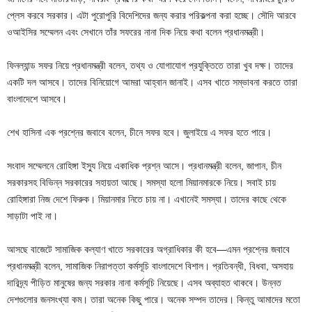
প্লেস করবে সরকার। এটা পুরোপুরি বিদেশিদের জন্য করার পরিকল্পনা করা হচ্ছে। সৌদি আরবে
ওআইসির সম্মেলন এবং সেখানে তাঁর সফরের নানা দিক নিয়ে কথা বলেন প্রধানমন্ত্রী।
ফিনল্যান্ড সফর নিয়ে প্রধানমন্ত্রী বলেন, তথ্য ও যোগাযোগ প্রযুক্তিতে তারা খুব দক্ষ। তাদের
একটি দল আসবে। তাদের বিনিয়োগে আমরা আহ্বান জানাই। এসব খাতে সম্ভাবনা করতে তারা
বাংলাদেশে আসবে।
শেখ হাসিনা এক প্রশ্নের জবাবে বলেন, চীনে সফর হবে। জুলাইয়ে এ সফর হতে পারে।
সংবাদ সম্মেলনে রোহিঙ্গা ইস্যু নিয়ে একাধিক প্রশ্ন আসে। প্রধানমন্ত্রী বলেন, জাপান, চীন
সরকারসহ বিভিন্ন সরকারের সহায়তা আছে। সমস্যা হলো মিয়ানমারকে নিয়ে। সবাই চায়
রোহিঙ্গারা নিজ দেশে ফিরুক। মিয়ানমার নিতে চায় না। এখানেই সমস্যা। তাদের কাছে থেকে
সাড়াটা পাই না।
আসছে বাজেটে সামাজিক কল্যাণ খাতে সরকারের অগ্রাধিকার কী হবে—এমন প্রশ্নের জবাবে
প্রধানমন্ত্রী বলেন, সামাজিক নিরাপত্তা কর্মসূচি বাংলাদেশে বিশাল। প্রতিবন্ধী, বিধবা, অসহায়
দারিদ্র্য পীড়িত মানুষের জন্য সরকার নানা কর্মসূচি নিয়েছে। এসব অব্যাহত থাকবে। উন্নত
দেশগুলোর জনসংখ্যা কম। তারা অনেক কিছু পারে। অনেক সম্পদ তাদের। কিন্তু আমাদের মতো