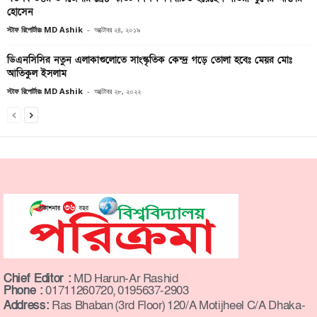
হোসেন
স্টাফ রিপোর্টারঃ MD Ashik
-
অক্টোবর ২৪, ২০১৯
ডিএনসিসির নতুন এলাকাগুলোতে সাংস্কৃতিক কেন্দ্র গড়ে তোলা হবেঃ মেয়র মোঃ
আতিকুল ইসলাম
স্টাফ রিপোর্টারঃ MD Ashik
-
অক্টোবর ২৮, ২০২২
Chief Editor :
MD Harun-Ar Rashid
Phone :
01711260720, 0195637-2903
Address:
Ras Bhaban (3rd Floor) 120/A Motijheel C/A Dhaka-