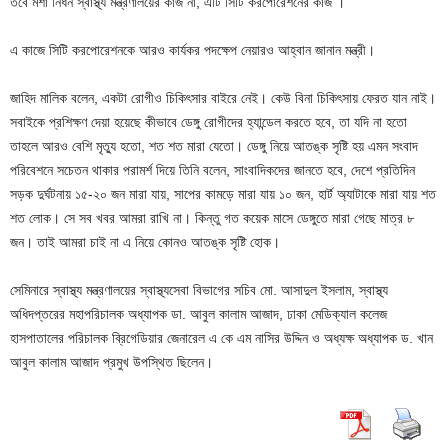
তবে মশা নিধন স্বাস্থ্য মন্ত্রণালয়ের কাজ না, এটি সিটি করপোরেশনের কাজ ।
এ কাজে সিটি করপোরেশনকে আরও কার্যকর পদক্ষেপ নেয়ারও আহ্বান জানান মন্ত্রী।
জাহিদ মালিক বলেন, একটা রোগীও চিকিৎসার বাইরে নেই। কেউ বিনা চিকিৎসায় ফেরত যান নাই।
সবাইকে প্রশিক্ষণ দেয়া হয়েছে কীভাবে ডেঙ্গু রোগীদের হ্যান্ডেল করতে হবে, তা যদি না হতো
তাহলে আরও বেশি মৃত্যু হতো, শত শত মারা যেতো। ডেঙ্গু নিয়ে আতঙ্ক সৃষ্টি হয় এমন সংবাদ
পরিবেশনে সচেতন থাকার পরামর্শ দিয়ে তিনি বলেন, সাংবাদিকদের জানতে হবে, দেশে প্রতিদিন
সড়ক দুর্ঘটনায় ১৫-২০ জন মারা যায়, সাপের কামড়ে মারা যায় ১০ জন, হার্ট অ্যাটাকে মারা যায় শত
শত লোক। সে সব খবর আমরা রাখি না। কিন্তু গত কয়েক মাসে ডেঙ্গুতে মারা গেছে মাত্র ৮
জন। তাই আমরা চাই না এ নিয়ে কোনও আতঙ্ক সৃষ্টি হোক।
সেমিনারে স্বাস্থ্য মন্ত্রণালয়ের স্বাস্থ্যসেবা বিভাগের সচিব মো. আসাদুল ইসলাম, স্বাস্থ্য
অধিদপ্তরের মহাপরিচালক অধ্যাপক ডা. আবুল কালাম আজাদ, ঢাকা মেডিক্যাল কলেজ
হাসপাতালের পরিচালক ব্রিগেডিয়ার জেনারেল এ কে এম নাসির উদ্দিন ও অধ্যক্ষ অধ্যাপক ড. খান
আবুল কালাম আজাদ প্রমুখ উপস্থিত ছিলেন।