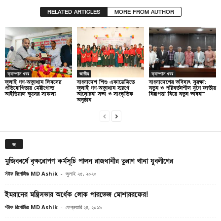
RELATED ARTICLES
MORE FROM AUTHOR
ক্যাম্পাস খবর
জাতীয়
ক্যাম্পাস খবর
জুলাই গণ-অভ্যুত্থান দিবসের
বাংলাদেশ শিশু একাডেমিতে
বাংলাদেশের ভবিষ্যৎ সুরক্ষা:
প্রতিযোগিতায় মেরীগোল্ড
জুলাই গণ-অভ্যুত্থান স্মরণে
নতুন ও পরিবর্তনশীল যুগে জাতীয়
আইডিয়াল স্কুলের সাফল্য
আলোচনা সভা ও সাংস্কৃতিক
নিরাপত্তা নিয়ে নতুন ভাবনা”
অনুষ্ঠান
জ
মুজিববর্ষে বৃক্ষরোপণ কর্মসূচি পালন রাজধানীর তুরাগ থানা যুবলীগের
স্টাফ রিপোর্টারঃ MD Ashik
-
জুলাই ২৫, ২০২০
ইমরানের মন্ত্রিসভার অর্ধেক লোক পারভেজ মোশাররফের!
স্টাফ রিপোর্টারঃ MD Ashik
-
ফেব্রুয়ারি ২৪, ২০১৯