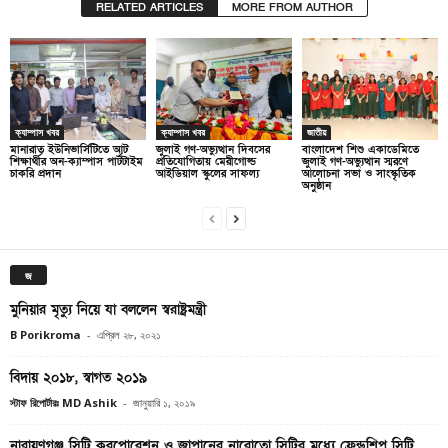
RELATED ARTICLES
MORE FROM AUTHOR
ক্যাম্পাস খবর
ক্যাম্পাস খবর
জাতীয়
মানারাত ইউনিভার্সিটিতে আট
জুলাই গণ-অভ্যুত্থান দিবসের
বাংলাদেশ শিশু একাডেমিতে
শিক্ষার্থীর অন-ক্যাম্পাস পার্টটাইম
প্রতিযোগিতায় মেরীগোল্ড
জুলাই গণ-অভ্যুত্থান স্মরণে
চাকরি প্রদান
আইডিয়াল স্কুলের সাফল্য
আলোচনা সভা ও সাংস্কৃতিক
অনুষ্ঠান
জ
মুনিয়ার মৃত্যু নিয়ে যা বললেন স্বরাষ্ট্রমন্ত্রী
B Porikroma
-
এপ্রিল ২৮, ২০২১
বিদায় ২০১৮, স্বাগত ২০১৯
স্টাফ রিপোর্টারঃ MD Ashik
-
জানুয়ারি ১, ২০১৯
নারায়ণগঞ্জ সিটি করপোরেশন ও জাপানের নারোতো সিটির মধ্যে ফ্রেন্ডশিপ সিটি