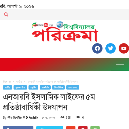
রবি, আগস্ট ৯, ২০২৬
Home
জাতীয়
এনআরবি ইসলামিক লাইফের ৫ম প্রতিষ্ঠাবার্ষিকী উদযাপন
জাতীয়
ব্যাংক-বীমা
ব্রেকিং
রাজনীতি
লিড নিউজ
সারা বাংলা
এনআরবি ইসলামিক লাইফের ৫ম
প্রতিষ্ঠাবার্ষিকী উদযাপন
By
স্টাফ রিপোর্টারঃ MD Ashik
-
মে ৭, ২০২৬
368
0