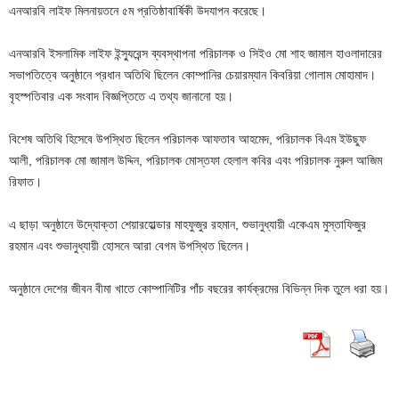
এনআরবি লাইফ মিলনায়তনে ৫ম প্রতিষ্ঠাবার্ষিকী উদযাপন করেছে।
এনআরবি ইসলামিক লাইফ ইন্স্যুরেন্স ব্যবস্থাপনা পরিচালক ও সিইও মো শাহ জামাল হাওলাদারের
সভাপতিত্বে অনুষ্ঠানে প্রধান অতিথি ছিলেন কোম্পানির চেয়ারম্যান কিবরিয়া গোলাম মোহামাদ।
বৃহস্পতিবার এক সংবাদ বিজ্ঞপ্তিতে এ তথ্য জানানো হয়।
বিশেষ অতিথি হিসেবে উপস্থিত ছিলেন পরিচালক আফতাব আহমেদ, পরিচালক বিএম ইউছুফ
আলী, পরিচালক মো জামাল উদ্দিন, পরিচালক মোস্তফা হেলাল কবির এবং পরিচালক নুরুল আজিম
রিফাত।
এ ছাড়া অনুষ্ঠানে উদ্যোক্তা শেয়ারহোল্ডার মাহফুজুর রহমান, শুভানুধ্যায়ী একেএম মুস্তাফিজুর
রহমান এবং শুভানুধ্যায়ী হোসনে আরা বেগম উপস্থিত ছিলেন।
অনুষ্ঠানে দেশের জীবন বীমা খাতে কোম্পানিটির পাঁচ বছরের কার্যক্রমের বিভিন্ন দিক তুলে ধরা হয়।