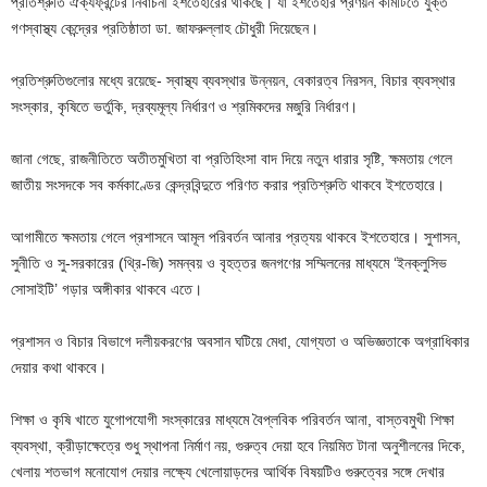
প্রতিশ্রুতি ঐক্যফ্রন্টের নির্বাচনী ইশতেহারের থাকছে। যা ইশতেহার প্রণয়ন কমিটিতে যুক্ত
গণস্বাস্থ্য কেন্দ্রের প্রতিষ্ঠাতা ডা. জাফরুল্লাহ চৌধুরী দিয়েছেন।
প্রতিশ্রুতিগুলোর মধ্যে রয়েছে- স্বাস্থ্য ব্যবস্থার উন্নয়ন, বেকারত্ব নিরসন, বিচার ব্যবস্থার
সংস্কার, কৃষিতে ভর্তুকি, দ্রব্যমূল্য নির্ধারণ ও শ্রমিকদের মজুরি নির্ধারণ।
জানা গেছে, রাজনীতিতে অতীতমুখিতা বা প্রতিহিংসা বাদ দিয়ে নতুন ধারার সৃষ্টি, ক্ষমতায় গেলে
জাতীয় সংসদকে সব কর্মকাণ্ডের কেন্দ্রবিন্দুতে পরিণত করার প্রতিশ্রুতি থাকবে ইশতেহারে।
আগামীতে ক্ষমতায় গেলে প্রশাসনে আমূল পরিবর্তন আনার প্রত্যয় থাকবে ইশতেহারে। সুশাসন,
সুনীতি ও সু-সরকারের (থ্রি-জি) সমন্বয় ও বৃহত্তর জনগণের সম্মিলনের মাধ্যমে ‘ইনক্লুসিভ
সোসাইটি’ গড়ার অঙ্গীকার থাকবে এতে।
প্রশাসন ও বিচার বিভাগে দলীয়করণের অবসান ঘটিয়ে মেধা, যোগ্যতা ও অভিজ্ঞতাকে অগ্রাধিকার
দেয়ার কথা থাকবে।
শিক্ষা ও কৃষি খাতে যুগোপযোগী সংস্কারের মাধ্যমে বৈপ্লবিক পরিবর্তন আনা, বাস্তবমুখী শিক্ষা
ব্যবস্থা, ক্রীড়াক্ষেত্রে শুধু স্থাপনা নির্মাণ নয়, গুরুত্ব দেয়া হবে নিয়মিত টানা অনুশীলনের দিকে,
খেলায় শতভাগ মনোযোগ দেয়ার লক্ষ্যে খেলোয়াড়দের আর্থিক বিষয়টিও গুরুত্বের সঙ্গে দেখার