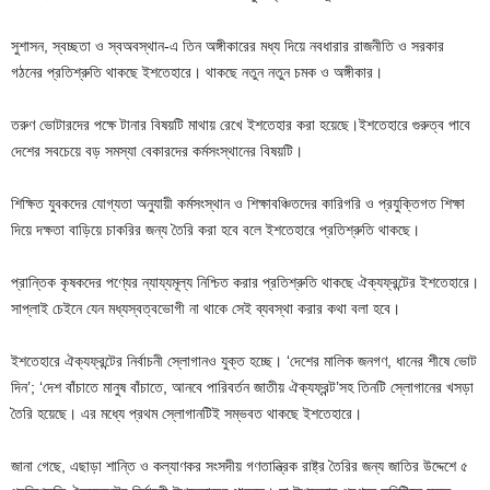
সুশাসন, স্বচ্ছতা ও স্বঅবস্থান-এ তিন অঙ্গীকারের মধ্য দিয়ে নবধারার রাজনীতি ও সরকার
গঠনের প্রতিশ্রুতি থাকছে ইশতেহারে। থাকছে নতুন নতুন চমক ও অঙ্গীকার।
তরুণ ভোটারদের পক্ষে টানার বিষয়টি মাথায় রেখে ইশতেহার করা হয়েছে।ইশতেহারে গুরুত্ব পাবে
দেশের সবচেয়ে বড় সমস্যা বেকারদের কর্মসংস্থানের বিষয়টি।
শিক্ষিত যুবকদের যোগ্যতা অনুযায়ী কর্মসংস্থান ও শিক্ষাবঞ্চিতদের কারিগরি ও প্রযুক্তিগত শিক্ষা
দিয়ে দক্ষতা বাড়িয়ে চাকরির জন্য তৈরি করা হবে বলে ইশতেহারে প্রতিশ্রুতি থাকছে।
প্রান্তিক কৃষকদের পণ্যের ন্যায্যমূল্য নিশ্চিত করার প্রতিশ্রুতি থাকছে ঐক্যফ্রন্টের ইশতেহারে।
সাপ্লাই চেইনে যেন মধ্যস্বত্বভোগী না থাকে সেই ব্যবস্থা করার কথা বলা হবে।
ইশতেহারে ঐক্যফ্রন্টের নির্বাচনী স্লোগানও যুক্ত হচ্ছে। ‘দেশের মালিক জনগণ, ধানের শীষে ভোট
দিন’; ‘দেশ বাঁচাতে মানুষ বাঁচাতে, আনবে পারিবর্তন জাতীয় ঐক্যফ্রন্ট’সহ তিনটি স্লোগানের খসড়া
তৈরি হয়েছে। এর মধ্যে প্রথম স্লোগানটিই সম্ভবত থাকছে ইশতেহারে।
জানা গেছে, এছাড়া শান্তি ও কল্যাণকর সংসদীয় গণতান্ত্রিক রাষ্ট্র তৈরির জন্য জাতির উদ্দেশে ৫