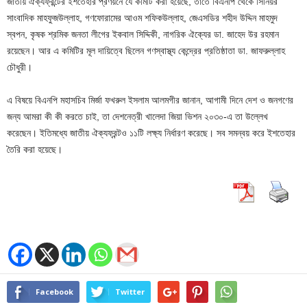
জাতীয় ঐক্যফ্রন্টের ইশতেহার প্রণয়নে যে কমিটি করা হয়েছে, তাতে বিএনপি থেকে সিনিয়র
সাংবাদিক মাহফুজউল্লাহ, গণফোরামের আওম শফিকউল্লাহ, জেএসডির শহীদ উদ্দিন মাহমুদ
স্বপন, কৃষক শ্রমিক জনতা লীগের ইকবাল সিদ্দিকী, নাগরিক ঐক্যের ডা. জাহেদ উর রহমান
রয়েছেন। আর এ কমিটির মূল দায়িত্বে ছিলেন গণস্বাস্থ্য কেন্দ্রের প্রতিষ্ঠাতা ডা. জাফরুল্লাহ
চৌধুরী।
এ বিষয়ে বিএনপি মহাসচিব মির্জা ফখরুল ইসলাম আলমগীর জানান, আগামী দিনে দেশ ও জনগণের
জন্য আমরা কী কী করতে চাই, তা দেশনেত্রী খালেদা জিয়া ভিশন ২০৩০-এ তা উল্লেখ
করেছেন। ইতিমধ্যে জাতীয় ঐক্যফ্রন্টও ১১টি লক্ষ্য নির্ধারণ করেছে। সব সমন্বয় করে ইশতেহার
তৈরি করা হয়েছে।
Facebook
Twitter