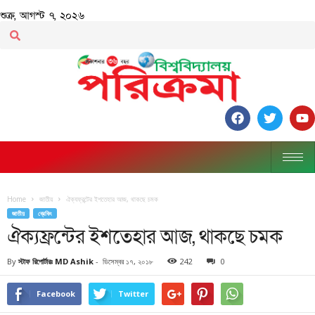
শুক্র, আগস্ট ৭, ২০২৬
Home
জাতীয়
ঐক্যফ্রন্টের ইশতেহার আজ, থাকছে চমক
জাতীয়
ব্রেকিং
ঐক্যফ্রন্টের ইশতেহার আজ, থাকছে চমক
By
স্টাফ রিপোর্টারঃ MD Ashik
-
ডিসেম্বর ১৭, ২০১৮
242
0
Facebook
Twitter