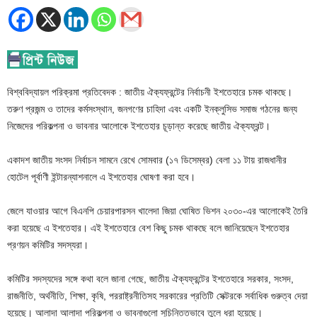
বিশ্ববিদ্যায়ল পরিক্রমা প্রতিবেদক : জাতীয় ঐক্যফ্রন্টের নির্বাচনী ইশতেহারে চমক থাকছে।
তরুণ প্রজন্ম ও তাদের কর্মসংস্থান, জনগণের চাহিদা এবং একটি ইনক্লুসিভ সমাজ গঠনের জন্য
নিজেদের পরিকল্পনা ও ভাবনার আলোকে ইশতেহার চূড়ান্ত করেছে জাতীয় ঐক্যফ্রন্ট।
একাদশ জাতীয় সংসদ নির্বাচন সামনে রেখে সোমবার (১৭ ডিসেম্বর) বেলা ১১ টায় রাজধানীর
হোটেল পূর্বাণী ইন্টারন্যাশনালে এ ইশতেহার ঘোষণা করা হবে।
জেলে যাওয়ার আগে বিএনপি চেয়ারপারসন খালেদা জিয়া ঘোষিত ভিশন ২০৩০-এর আলোকেই তৈরি
করা হয়েছে এ ইশতেহার। এই ইশতেহারে বেশ কিছু চমক থাকছে বলে জানিয়েছেন ইশতেহার
প্রণয়ন কমিটির সদস্যরা।
কমিটির সদস্যদের সঙ্গে কথা বলে জানা গেছে, জাতীয় ঐক্যফ্রন্টের ইশতেহারে সরকার, সংসদ,
রাজনীতি, অর্থনীতি, শিক্ষা, কৃষি, পররাষ্ট্রনীতিসহ সরকারের প্রতিটি সেক্টরকে সর্বাধিক গুরুত্ব দেয়া
হয়েছে। আলাদা আলাদা পরিকল্পনা ও ভাবনাগুলো সুচিন্তিতভাবে তুলে ধরা হয়েছে।