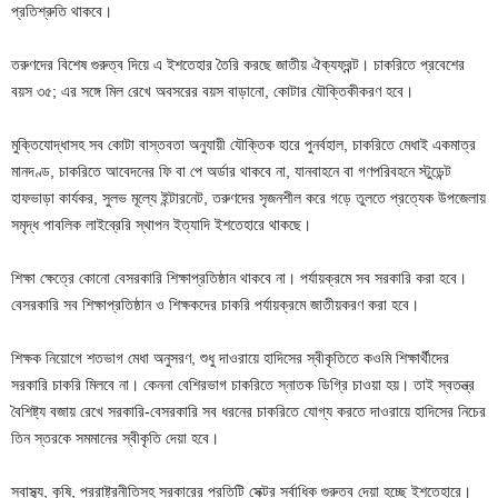
প্রতিশ্রুতি থাকবে।
তরুণদের বিশেষ গুরুত্ব দিয়ে এ ইশতেহার তৈরি করছে জাতীয় ঐক্যফ্রন্ট। চাকরিতে প্রবেশের
বয়স ৩৫; এর সঙ্গে মিল রেখে অবসরের বয়স বাড়ানো, কোটার যৌক্তিকীকরণ হবে।
মুক্তিযোদ্ধাসহ সব কোটা বাস্তবতা অনুযায়ী যৌক্তিক হারে পুনর্বহাল, চাকরিতে মেধাই একমাত্র
মানদণ্ড, চাকরিতে আবেদনের ফি বা পে অর্ডার থাকবে না, যানবাহনে বা গণপরিবহনে স্টুডেন্ট
হাফভাড়া কার্যকর, সুলভ মূল্যে ইন্টারনেট, তরুণদের সৃজনশীল করে গড়ে তুলতে প্রত্যেক উপজেলায়
সমৃদ্ধ পাবলিক লাইব্রেরি স্থাপন ইত্যাদি ইশতেহারে থাকছে।
শিক্ষা ক্ষেত্রে কোনো বেসরকারি শিক্ষাপ্রতিষ্ঠান থাকবে না। পর্যায়ক্রমে সব সরকারি করা হবে।
বেসরকারি সব শিক্ষাপ্রতিষ্ঠান ও শিক্ষকদের চাকরি পর্যায়ক্রমে জাতীয়করণ করা হবে।
শিক্ষক নিয়োগে শতভাগ মেধা অনুসরণ, শুধু দাওরায়ে হাদিসের স্বীকৃতিতে কওমি শিক্ষার্থীদের
সরকারি চাকরি মিলবে না। কেননা বেশিরভাগ চাকরিতে স্নাতক ডিগ্রি চাওয়া হয়। তাই স্বতন্ত্র
বৈশিষ্ট্য বজায় রেখে সরকারি-বেসরকারি সব ধরনের চাকরিতে যোগ্য করতে দাওরায়ে হাদিসের নিচের
তিন স্তরকে সমমানের স্বীকৃতি দেয়া হবে।
স্বাস্থ্য, কৃষি, পররাষ্ট্রনীতিসহ সরকারের প্রতিটি সেক্টর সর্বাধিক গুরুত্ব দেয়া হচ্ছে ইশতেহারে।