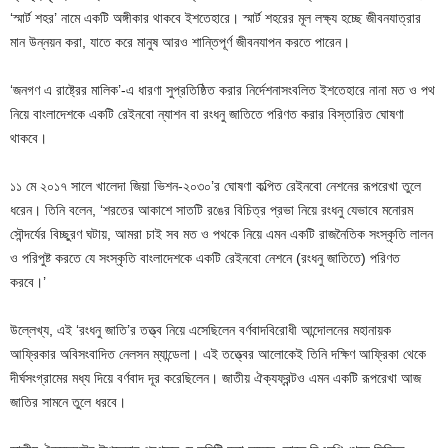
‘স্মার্ট শহর’ নামে একটি অঙ্গীকার থাকবে ইশতেহারে। স্মার্ট শহরের মূল লক্ষ্য হচ্ছে জীবনযাত্রার
মান উন্নয়ন করা, যাতে করে মানুষ আরও শান্তিপূর্ণ জীবনযাপন করতে পারেন।
‘জনগণ এ রাষ্ট্রের মালিক’-এ ধারণা সুপ্রতিষ্ঠিত করার নির্দেশনাসংবলিত ইশতেহারে নানা মত ও পথ
নিয়ে বাংলাদেশকে একটি রেইনবো ন্যাশন বা রংধনু জাতিতে পরিণত করার বিস্তারিত ঘোষণা
থাকবে।
১১ মে ২০১৭ সালে খালেদা জিয়া ভিশন-২০৩০’র ঘোষণা কল্পিত রেইনবো নেশনের রূপরেখা তুলে
ধরেন। তিনি বলেন, ‘শরতের আকাশে সাতটি রঙের বিচিত্র প্রভা নিয়ে রংধনু যেভাবে মনোরম
সৌন্দর্যের বিচ্ছুরণ ঘটায়, আমরা চাই সব মত ও পথকে নিয়ে এমন একটি রাজনৈতিক সংস্কৃতি লালন
ও পরিপুষ্ট করতে যে সংস্কৃতি বাংলাদেশকে একটি রেইনবো নেশনে (রংধনু জাতিতে) পরিণত
করবে।’
উল্লেখ্য, এই ‘রংধনু জাতি’র তত্ত্ব নিয়ে এসেছিলেন বর্ণবাদবিরোধী আন্দোলনের মহানায়ক
আফ্রিকার অবিসংবাদিত নেলসন ম্যান্ডেলা। এই তত্ত্বের আলোকেই তিনি দক্ষিণ আফ্রিকা থেকে
দীর্ঘসংগ্রামের মধ্য দিয়ে বর্ণবাদ দূর করেছিলেন। জাতীয় ঐক্যফ্রন্টও এমন একটি রূপরেখা আজ
জাতির সামনে তুলে ধরবে।