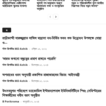
জুলাই গণ-অভ্যুত্থান দিবসের
বাংলাদেশ শিশু একাডেমিতে
বাংলাদেশের ভবিষ্যৎ সুরক্ষা:
প্রতিযোগিতায় মেরীগোল্ড
জুলাই গণ-অভ্যুত্থান স্মরণে
নতুন ও পরিবর্তনশীল যুগে জাতীয়
আইডিয়াল স্কুলের সাফল্য
আলোচনা সভা ও সাংস্কৃতিক
নিরাপত্তা নিয়ে নতুন ভাবনা”
অনুষ্ঠান
জ
রাড়ীকান্দী দারুচ্ছুন্নাত দাখিল মাদ্রাসা নব-নির্মিত ভবন শুভ উদ্ভোধন উপলক্ষে দোয়া
ও...
স্টাফ রিপোর্টারঃ MD Ashik
-
এপ্রিল ১৫, ২০২২
‘ভারত কখনো বন্ধুত্বের প্রমাণ রাখতে পারেনি’
স্টাফ রিপোর্টারঃ MD Ashik
-
ডিসেম্বর ১৫, ২০২৪
অপরাধের ধরন অনুযায়ী প্রকাশিত রাজাকারদের বিচার: আইনমন্ত্রী
স্টাফ রিপোর্টারঃ MD Ashik
-
ডিসেম্বর ১৫, ২০১৯
উৎসবমুখর পরিবেশে ড্যাফোডিল ইন্টারন্যাশনাল ইউনিভার্সিটিতে স্প্রিং সেমিস্টারের
শিক্ষার্থীদের নবীন বরণ অনুষ্ঠিত
B Porikroma
-
জানুয়ারি ২৭, ২০২৪