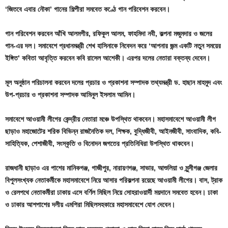
‘জিতবে এবার নৌকা’ গানের শিল্পীরা সমবেত কণ্ঠে গান পরিবেশন করবেন।
গান পরিবেশন করবেন আঁখি আলমগীর, রফিকুল আলম, ফাহমিদা নবী, কল্পনা মজুমদার ও জলের
গান-এর দল। সমাবেশে প্রধানমন্ত্রী শেখ হাসিনাকে নিবেদন করে ‘আপনার জন্ম একটি নতুন সময়ের
ইঙ্গিত’ কবিতা আবৃত্তি করবেন কবি রাসেল আশেকী। এরপর দলের নেতারা বক্তব্য দেবেন।
মূল অনুষ্ঠান পরিচালনা করবেন দলের প্রচার ও প্রকাশনা সম্পাদক তথ্যমন্ত্রী ড. হাছান মাহমুদ এবং
উপ-প্রচার ও প্রকাশনা সম্পাদক আমিনুল ইসলাম আমিন।
সমাবেশে আওয়ামী লীগের কেন্দ্রীয় নেতারা মঞ্চে উপস্থিত থাকবেন। মহাসমাবেশে আওয়ামী লীগ
ছাড়াও মহাজোটের শরিক বিভিন্ন রাজনৈতিক দল, শিক্ষক, বুদ্ধিজীবী, আইনজীবী, সাংবাদিক, কবি-
সাহিত্যিক, পেশাজীবী, সংস্কৃতি ও বিনোদন জগতের প্রতিনিধিরা উপস্থিত থাকবেন।
রাজধানী ছাড়াও এর পাশের মানিকগঞ্জ, গাজীপুর, নারায়ণগঞ্জ, সাভার, আশুলিয়া ও মুন্সীগঞ্জ জেলার
বিপুলসংখ্যক নেতাকর্মীকে মহাসমাবেশে নিয়ে আসার পরিকল্পনা রয়েছে আওয়ামী লীগের। বাস, ট্রাক
ও রেলপথে নেতাকর্মীরা ঢাকায় এসে বর্ণিল মিছিল নিয়ে সোহরাওয়ার্দী ময়দানে সমবেত হবেন। ঢাকা
ও ঢাকার আশপাশের দলীয় এমপিরা মিছিলসহকারে মহাসমাবেশে যোগ দেবেন।