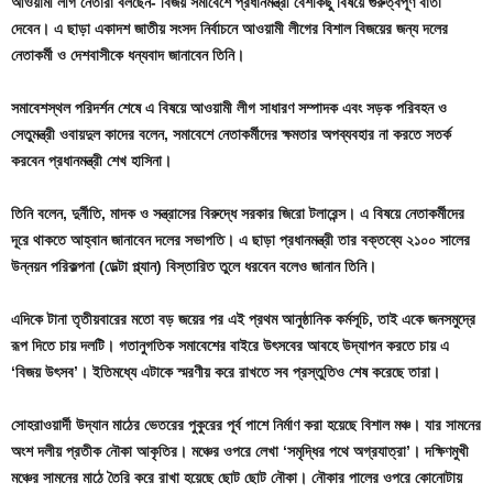
আওয়ামী লীগ নেতারা বলছেন- বিজয় সমাবেশে প্রধানমন্ত্রী বেশকিছু বিষয়ে গুরুত্বপূর্ণ বার্তা
দেবেন। এ ছাড়া একাদশ জাতীয় সংসদ নির্বাচনে আওয়ামী লীগের বিশাল বিজয়ের জন্য দলের
নেতাকর্মী ও দেশবাসীকে ধন্যবাদ জানাবেন তিনি।
সমাবেশস্থল পরিদর্শন শেষে এ বিষয়ে আওয়ামী লীগ সাধারণ সম্পাদক এবং সড়ক পরিবহন ও
সেতুমন্ত্রী ওবায়দুল কাদের বলেন, সমাবেশে নেতাকর্মীদের ক্ষমতার অপব্যবহার না করতে সতর্ক
করবেন প্রধানমন্ত্রী শেখ হাসিনা।
তিনি বলেন, দুর্নীতি, মাদক ও সন্ত্রাসের বিরুদ্ধে সরকার জিরো টলারেন্স। এ বিষয়ে নেতাকর্মীদের
দূরে থাকতে আহ্বান জানাবেন দলের সভাপতি। এ ছাড়া প্রধানমন্ত্রী তার বক্তব্যে ২১০০ সালের
উন্নয়ন পরিকল্পনা (ডেল্টা প্ল্যান) বিস্তারিত তুলে ধরবেন বলেও জানান তিনি।
এদিকে টানা তৃতীয়বারের মতো বড় জয়ের পর এই প্রথম আনুষ্ঠানিক কর্মসূচি, তাই একে জনসমুদ্রে
রূপ দিতে চায় দলটি। গতানুগতিক সমাবেশের বাইরে উৎসবের আবহে উদ্যাপন করতে চায় এ
‘বিজয় উৎসব’। ইতিমধ্যে এটাকে স্মরণীয় করে রাখতে সব প্রস্তুতিও শেষ করেছে তারা।
সোহরাওয়ার্দী উদ্যান মাঠের ভেতরের পুকুরের পূর্ব পাশে নির্মাণ করা হয়েছে বিশাল মঞ্চ। যার সামনের
অংশ দলীয় প্রতীক নৌকা আকৃতির। মঞ্চের ওপরে লেখা ‘সমৃদ্ধির পথে অগ্রযাত্রা’। দক্ষিণমুখী
মঞ্চের সামনের মাঠে তৈরি করে রাখা হয়েছে ছোট ছোট নৌকা। নৌকার পালের ওপরে কোনোটায়