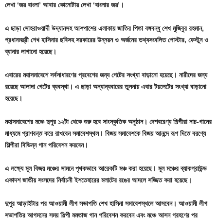
লেখা ‘জয় বাংলা’ আবার কোনোটায় লেখা ‘বাংলার জয়’।
এ ছাড়া সোহরাওয়ার্দী উদ্যানসহ আশপাশের এলাকায় জাতির পিতা বঙ্গবন্ধু শেখ মুজিবুর রহমান,
প্রধানমন্ত্রী শেখ হাসিনার ছবিসহ সরকারের উন্নয়ন ও অর্জনের তথ্যসংবলিত পোস্টার, ফেস্টুন ও
ব্যানার লাগানো হয়েছে।
এবারের মহাসমাবেশে সর্বসাধারণের প্রবেশের জন্য গেটের সংখ্যা বাড়ানো হয়েছে। নারীদের জন্য
রয়েছে আলাদা গেটের ব্যবস্থা। এ ছাড়া অন্যান্যবারের তুলনায় এবার টয়লেটের সংখ্যা বাড়ানো
হয়েছে।
মহাসমাবেশের মঞ্চে দুপুর ১২টা থেকে শুরু হবে সাংস্কৃতিক অনুষ্ঠান। দেশবরেণ্য শিল্পীরা নাচ-গানের
মাধ্যমে প্রাণবন্ত করে রাখবেন সমাবেশস্থল। বিজয় সমাবেশকে বিজয় আনন্দে রূপ দিতে বরণ্যে
শিল্পীরা বিভিন্ন গান পরিবেশন করবেন।
এ লক্ষ্যে মূল বিজয় মঞ্চের সামনে পৃথকভাবে আরেকটি মঞ্চ করা হয়েছে। মূল মঞ্চের ব্যাকগ্রাউন্ড
একাদশ জাতীয় সংসদের নির্বাচনী ইশতেহারের মলাটের রঙের আদলে সজ্জিত করা হয়েছে।
দুপুর আড়াইটার পর আওয়ামী লীগ সভাপতি শেখ হাসিনা সমাবেশস্থলে আসবেন। আওয়ামী লীগ
সভাপতির আগমনের সময় শিল্পী মমতাজ গান পরিবেশন করবেন এবং মঞ্চে আসন গ্রহণের পর