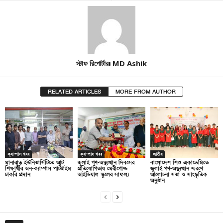
স্টাফ রিপোর্টারঃ MD Ashik
RELATED ARTICLES
MORE FROM AUTHOR
ক্যাম্পাস খবর
ক্যাম্পাস খবর
জাতীয়
মানারাত ইউনিভার্সিটিতে আট
জুলাই গণ-অভ্যুত্থান দিবসের
বাংলাদেশ শিশু একাডেমিতে
শিক্ষার্থীর অন-ক্যাম্পাস পার্টটাইম
প্রতিযোগিতায় মেরীগোল্ড
জুলাই গণ-অভ্যুত্থান স্মরণে
চাকরি প্রদান
আইডিয়াল স্কুলের সাফল্য
আলোচনা সভা ও সাংস্কৃতিক
অনুষ্ঠান