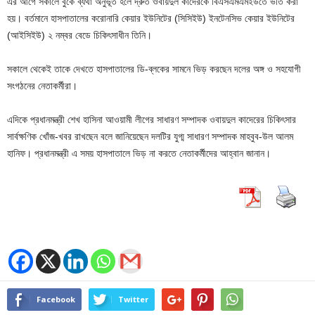
এর আগে সকালে বুকে ব্যথা অনুভূত হলে দ্রুত ওবায়দুল কাদেরকে বিএসএমএমইউতে ভর্তি করা
হয়। বর্তমানে হাসপাতালের করোনারি কেয়ার ইউনিটের (সিসিইউ) ইনটেনসিভ কেয়ার ইউনিটের
(আইসিইউ) ২ নম্বর বেডে চিকিৎসাধীন তিনি।
সকালে থেকেই তাকে দেখতে হাসপাতালের ডি-ব্লকের সামনে ভিড় করছেন দলের অঙ্গ ও সহযোগী
সংগঠনের নেতাকর্মীরা।
এদিকে প্রধানমন্ত্রী শেখ হাসিনা আওয়ামী লীগের সাধারণ সম্পাদক ওবায়দুল কাদেরের চিকিৎসার
সার্বক্ষণিক খোঁজ-খবর রাখছেন বলে জানিয়েছেন দলটির যুগ্ম সাধারণ সম্পাদক মাহবুব-উল আলম
হানিফ। প্রধানমন্ত্রী এ সময় হাসপাতালে ভিড় না করতে নেতাকর্মীদের আহ্বান জানান।
Facebook
Twitter