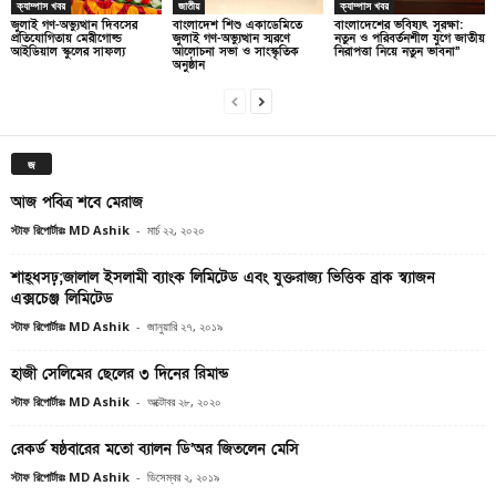
ক্যাম্পাস খবর
জাতীয়
ক্যাম্পাস খবর
জুলাই গণ-অভ্যুত্থান দিবসের
বাংলাদেশ শিশু একাডেমিতে
বাংলাদেশের ভবিষ্যৎ সুরক্ষা:
প্রতিযোগিতায় মেরীগোল্ড
জুলাই গণ-অভ্যুত্থান স্মরণে
নতুন ও পরিবর্তনশীল যুগে জাতীয়
আইডিয়াল স্কুলের সাফল্য
আলোচনা সভা ও সাংস্কৃতিক
নিরাপত্তা নিয়ে নতুন ভাবনা”
অনুষ্ঠান
জ
আজ পবিত্র শবে মেরাজ
স্টাফ রিপোর্টারঃ MD Ashik
-
মার্চ ২২, ২০২০
শাহ্ধসঢ়;জালাল ইসলামী ব্যাংক লিমিটেড এবং যুক্তরাজ্য ভিত্তিক ব্রাক স্ব্যাজন
এক্সচেঞ্জ লিমিটেড
স্টাফ রিপোর্টারঃ MD Ashik
-
জানুয়ারি ২৭, ২০১৯
হাজী সেলিমের ছেলের ৩ দিনের রিমান্ড
স্টাফ রিপোর্টারঃ MD Ashik
-
অক্টোবর ২৮, ২০২০
রেকর্ড ষষ্ঠবারের মতো ব্যালন ডি’অর জিতলেন মেসি
স্টাফ রিপোর্টারঃ MD Ashik
-
ডিসেম্বর ২, ২০১৯