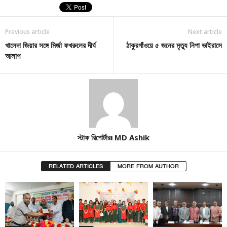
Previous article
Next article
খালেদা জিয়ার সঙ্গে মির্জা ফখরুলের দীর্ঘ
ঠাকুরগাঁওয়ে ৫ জনের মৃত্যু নিপা ভাইরাসে
আলাপ
স্টাফ রিপোর্টারঃ MD Ashik
RELATED ARTICLES
MORE FROM AUTHOR