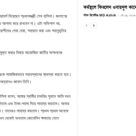
কর্মস্থলে ফিরলেন ওবায়দুল কাদ
স্টাফ রিপোর্টারঃ MD Ashik
-
মে ১৯, ২০১৯
রামর্শ দিয়েছেন প্রধানমন্ত্রী শেখ হাসিনা। জনগণের
াদের আলাদা করে রাখবেন না। এটা অভিশাপ নয়,
োগীদের সেবা দেয়া, সহায়তা করা এবং সহানুভূতির
 মুক্ত করার বিষয়ে আয়োজিত জাতীয় সম্মেলনের
দেরকে সামাজিকভাবে সহাবস্থানের ব্যবস্থা করতে হবে।
র আহ্বানও জানান তিনি।
হাসিনা বলেন, আমার স্বামীর চাকরির সুবাদে আমি যখন
দিতাম এবং টাকা-পয়সা দিয়ে সাহায্য করতাম। আবার
 যেত। তাদেরও সাহায্য করতাম। প্রথম প্রথম অনেকে
খন থেকেই ভাবতাম কোনোদিন ক্ষমতায় গেলে