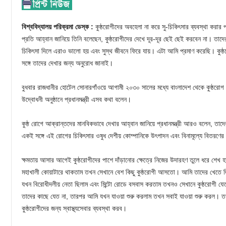
বিশ্ববিদ্যালয় পরিক্রমা ডেস্ক :
কুষ্ঠরোগীদের অবহেলা না করে সু-চিকিৎসার ব্যবস্থা করার প
প্রতি আহ্বান জানিয়ে তিনি বলেছেন, কুষ্ঠরোগীদের দেখে দূর-দূর ছেই ছেই করবেন না। ত
চিকিৎসা দিলে এরাও ভালো হয় এবং সুস্থ জীবনে ফিরে যায়। এটা আমি প্রমাণ করেছি। কুষ্ঠর
সঙ্গে তাদের দেখার জন্য অনুরোধ জানাই।
বুধবার রাজধানীর হোটেল সোনারগাঁওয়ে আগামী ২০৩০ সালের মধ্যে বাংলাদেশ থেকে কুষ্ঠরোগ
উদ্বোধনী অনুষ্ঠানে প্রধানমন্ত্রী এসব কথা বলেন।
কুষ্ঠ রোগে আক্রান্তদের মানবিকভাবে দেখার আহ্বান জানিয়ে প্রধানমন্ত্রী আরও বলেন, তা
একই সঙ্গে এই রোগের চিকিৎসার ওষুধ দেশীয় কোম্পানিকে উৎপাদন এবং বিনামূল্যে বিতরণে
ক্ষমতায় আসার আগেই কুষ্ঠরোগীদের পাশে দাঁড়ানোর ক্ষেত্রে নিজের উদারহণ তুলে ধরে শেখ 
মহাখালী কোয়াটারে থাকতাম তখন সেখানে বেশ কিছু কুষ্ঠরোগী আসতো। আমি তাদের খেতে 
যখন বিরোধীদলীয় নেতা ছিলাম এবং মিন্টো রোডে বসবাস করতাম তখনও সেখানে কুষ্ঠরোগী
তাদের কাছে যেত না, তারপর আমি যখন যাওয়া শুরু করলাম তখন সবাই যাওয়া শুরু করল। ত
কুষ্ঠরোগীদের জন্য স্বাস্থ্যসেবার ব্যবস্থা করব।