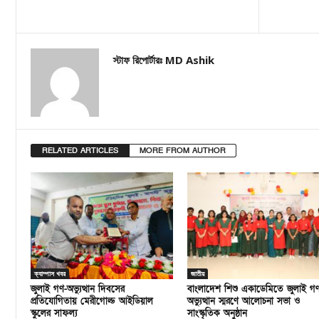
স্টাফ রিপোর্টারঃ MD Ashik
RELATED ARTICLES
MORE FROM AUTHOR
ক্যাম্পাস খবর
জাতীয়
জুলাই গণ-অভ্যুত্থান দিবসের
বাংলাদেশ শিশু একাডেমিতে জুলাই গ
প্রতিযোগিতায় মেরীগোল্ড আইডিয়াল
অভ্যুত্থান স্মরণে আলোচনা সভা ও
স্কুলের সাফল্য
সাংস্কৃতিক অনুষ্ঠান