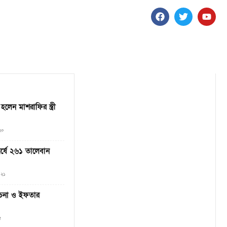
লেন মাশরাফির স্ত্রী
২০
ংঘর্ষে ২৬১ তালেবান
০২১
োচনা ও ইফতার
৫