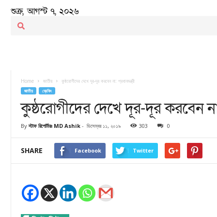
শুক্র, আগস্ট ৭, ২০২৬
Home
জাতীয়
কুষ্ঠরোগীদের দেখে দূর-দূর করবেন না: প্রধানমন্ত্রী
জাতীয়
ব্রেকিং
কুষ্ঠরোগীদের দেখে দূর-দূর করবেন না: প
By
স্টাফ রিপোর্টারঃ MD Ashik
-
ডিসেম্বর ১১, ২০১৯
303
0
SHARE
Facebook
Twitter