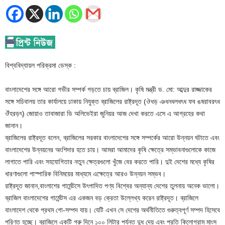
বিশ্ববিদ্যায়ল পরিক্রমা ডেস্ক :
বাংলাদেশের সঙ্গে আরো গভীর সম্পর্ক গড়তে চায় ব্রাজিল। কৃষি মন্ত্রী ড. মো: আব্দুর রাজ্জাকের
সঙ্গে সচিবালয় তার কার্যালয়ে ঢাকায় নিযুক্ত ব্রাজিলের রাষ্ট্রদূত (ঔধড় ঞধনধলধৎধ ফব ঙষরাবরৎধ
ঔঁহরড়ৎ) জোয়াও তাবাজারা ডি অলিভেইরা জুনিয়র আজ দেখা করতে এসে এ আগ্রহের কথা
জানান।
ব্রাজিলের রাষ্ট্রদূত বলেন, ব্রাজিলের সরকার বাংলাদেশের সঙ্গে সম্পর্কের আরো উন্নয়ন ঘটাতে এবং
বাংলাদেশের উন্নয়নের অংশিদার হতে চায়। আমরা আমাদের কৃষি ক্ষেত্রে সম্ভাবনাগুলোকে কাজে
লাগাতে পারি এবং সহযোগিতার নতুন ক্ষেত্রগুলো খুঁজে বের করতে পারি। দুই দেশের মধ্যে কৃষির
ধারণাগুলো পাস্পারিক বিনিময়ের মাধ্যমে এক্ষেত্রে আরও উন্নয়ন সম্ভব।
রাষ্ট্রদূত জানান,বাংলাশের গার্মেন্টসে উৎপাদিত পণ্য বিশ্বের অন্যান্য দেশের তুলনায় অনেক ভালো।
ব্রাজিল বাংলাদেশের গার্মেন্টস এর একজন বড় ক্রেতা উল্লেখ্য করেন রাষ্ট্রদূত। ব্রাজিলে
বাংলাদেশ থেকে প্রথম গো-সম্পদ যায়। যেটি এখন সে দেশের অর্থনীতিতে গুরুত্বপূর্ণ সম্পদ হিসেবে
পরিণত হচ্ছে। ব্রাজিলে একটি গরু দিনে ১০০ লিটার পর্যন্ত দুধ দেয় এবং প্রতি কিলোগ্রাম মাংস