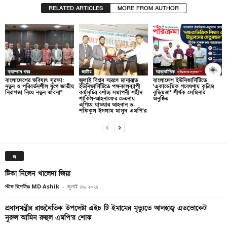
RELATED ARTICLES
MORE FROM AUTHOR
ক্যাম্পাস খবর
জাতীয়
আন্তর্জাতিক
বাংলাদেশের ভবিষ্যৎ সুরক্ষা:
জুলাই বিপ্লব স্মরণে মানারাত
বাংলাদেশ ইউনিভার্সিটিতে
নতুন ও পরিবর্তনশীল যুগে জাতীয়
ইউনিভার্সিটিতে পক্ষকালব্যাপী
‘একাডেমিক গবেষণায় কৃত্রিম
নিরাপত্তা নিয়ে নতুন ভাবনা”
কর্মসূচির বর্ণাঢ্য সমাপনী শহীদ
বুদ্ধিমত্তা’ শীর্ষক সেমিনার
শাকিল-আহনাফের চেতনায়
অনুষ্ঠিত
এগিয়ে যাওয়ার আহবান ড.
শফিকুল ইসলাম মাসুদ এমপি’র
জ
টিকা নিলেন খালেদা জিয়া
স্টাফ রিপোর্টারঃ MD Ashik
-
জুলাই ১৯, ২০২১
প্রধানমন্ত্রীর রাজনৈতিক উপদেষ্টা এইচ টি ইমামের মৃত্যুতে আলহাজ্ব এডভোকেট
নুরুল আমিন রুহুল এমপি’র শোক