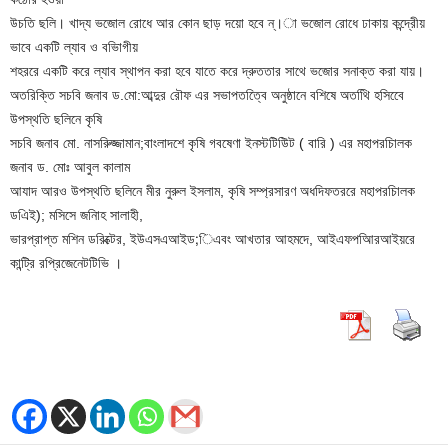
উচতি ছলি। খাদ্য ভজোল রোধে আর কোন ছাড় দয়ো হবে ন্।া ভজোল রোধে ঢাকায় কন্দ্রেীয়
ভাবে একটি ল্যাব ও বভিাগীয়
শহররে একটি করে ল্যাব স্থাপন করা হবে যাতে করে দ্রুততার সাথে ভজোর সনাক্ত করা যায়।
অতরিক্তি সচবি জনাব ড.মো:আব্দুর রৌফ এর সভাপতত্বিে অনুষ্ঠানে বশিষে অতথিি হসিবেে
উপস্থতি ছলিনে কৃষি
সচবি জনাব মো. নাসরিুজ্জামান;বাংলাদশে কৃষি গবষেণা ইনস্টটিউিট ( বারি ) এর মহাপরচিালক
জনাব ড. মোঃ আবুল কালাম
আযাদ আরও উপস্থতি ছলিনে মীর নুরুল ইসলাম, কৃষি সম্প্রসারণ অধদিফতররে মহাপরচিালক
ডএিই); মসিসে জনিাহ সালাহী,
ভারপ্রাপ্ত মশিন ডরিক্টের, ইউএসএআইড;িএবং আখতার আহমদে, আইএফপআিরআইয়রে
কান্ট্রি রপ্রিজেনেটটিভি ।