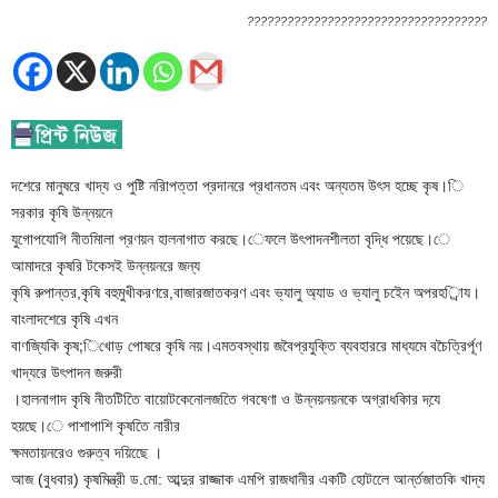
????????????????????????????????????
দশেরে মানুষরে খাদ্য ও পুষ্টি নরিাপত্তা প্রদানরে প্রধানতম এবং অন্যতম উৎস হচ্ছে কৃষ।ি
সরকার কৃষি উন্নয়নে
যুগোপযোগি নীতমিালা প্রণয়ন হালনাগাত করছে।েফলে উৎপাদনশীলতা বৃদ্ধি পয়েছে।ে
আমাদরে কৃষরি টকেসই উন্নয়নরে জন্য
কৃষি রুপান্তর,কৃষি বহুমুখীকরণরে,বাজারজাতকরণ এবং ভ্যালু অ্যাড ও ভ্যালু চইেন অপরহর্িায।
বাংলাদশেরে কৃষি এখন
বাণজ্যিকি কৃষ;িখোড় পোষরে কৃষি নয়।এমতবস্থায় জবৈপ্রযুক্তি ব্যবহাররে মাধ্যমে বচৈত্রির্পূণ
খাদ্যরে উৎপাদন জরুরী
।হালনাগাদ কৃষি নীতটিতিে বায়োটকেনোলজতিে গবষেণা ও উন্নয়নয়নকে অগ্রাধকিার দযে়
হয়ছে।ে পাশাপাশি কৃষতিে নারীর
ক্ষমতায়নরেও গুরুত্ব দয়িছেে ।
আজ (বুধবার) কৃষমিন্ত্রী ড.মো: আব্দুর রাজ্জাক এমপি রাজধানীর একটি হোটলেে আর্ন্তজাতকি খাদ্য