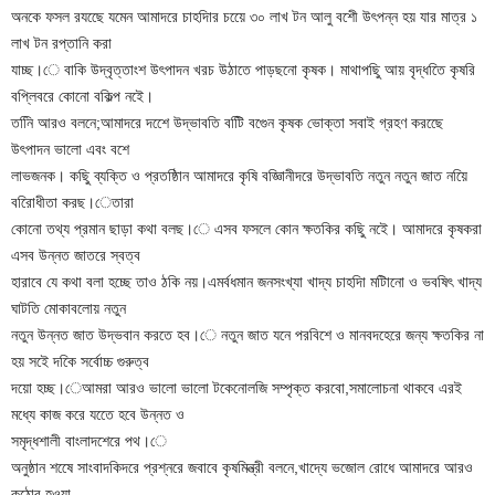
অনকে ফসল রযছেে যমেন আমাদরে চাহদিার চয়েে ৩০ লাখ টন আলু বশেী উৎপন্ন হয় যার মাত্র ১
লাখ টন রপ্তানি করা
যাচ্ছ।ে বাকি উদ্বৃত্তাংশ উৎপাদন খরচ উঠাতে পাড়ছনো কৃষক। মাথাপছুি আয় বৃদ্ধতিে কৃষরি
বপ্লিবরে কোনো বকিল্প নইে।
তনিি আরও বলনে;আমাদরে দশেে উদ্ভাবতি বটিি বগেুন কৃষক ভোক্তা সবাই গ্রহণ করছেে
উৎপাদন ভালো এবং বশে
লাভজনক। কছিু ব্যক্তি ও প্রতষ্ঠিান আমাদরে কৃষি বজ্ঞিানীদরে উদ্ভাবতি নতুন নতুন জাত নয়িে
বরিোধীতা করছ।েতারা
কোনো তথ্য প্রমান ছাড়া কথা বলছ।ে এসব ফসলে কোন ক্ষতকির কছিু নইে। আমাদরে কৃষকরা
এসব উন্নত জাতরে স্বত্ব
হারাবে যে কথা বলা হচ্ছে তাও ঠকি নয়।এমর্বধমান জনসংখ্যা খাদ্য চাহদিা মটিানো ও ভবষিৎ খাদ্য
ঘাটতি মোকাবলোয় নতুন
নতুন উন্নত জাত উদ্ভবান করতে হব।ে নতুন জাত যনে পরবিশে ও মানবদহেরে জন্য ক্ষতকির না
হয় সইে দকিে সর্বোচ্চ গুরুত্ব
দয়ো হচ্ছ।েআমরা আরও ভালো ভালো টকেনোলজি সম্পৃক্ত করবো,সমালোচনা থাকবে এরই
মধ্যে কাজ করে যতেে হবে উন্নত ও
সমৃদ্ধশালী বাংলাদশেরে পথ।ে
অনুষ্ঠান শষেে সাংবাদকিদরে প্রশ্নরে জবাবে কৃষমিন্ত্রী বলনে,খাদ্যে ভজোল রোধে আমাদরে আরও
কঠোর হওয়া