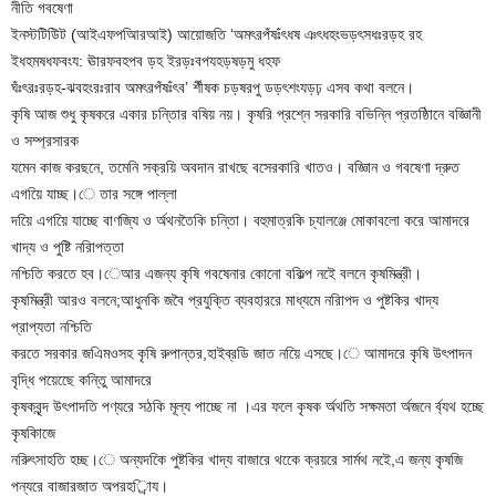
নীতি গবষেণা
ইনস্টটিউিট (আইএফপআিরআই) আয়োজতি ‘অমৎরপঁষঃঁৎধষ ঞৎধহংভড়ৎসধঃরড়হ রহ
ইধহমষধফবংয: ঊারফবহপব ড়হ ইরড়ঃবপযহড়ষড়মু ধহফ
ঘঁঃৎরঃরড়হ-ঝবহংরঃরাব অমৎরপঁষঃঁৎব’ র্শীষক চড়ষরপু ডড়ৎশংযড়ঢ় এসব কথা বলনে।
কৃষি আজ শুধু কৃষকরে একার চন্তিার বষিয় নয়। কৃষরি প্রশ্নে সরকারি বভিন্নি প্রতষ্ঠিানে বজ্ঞিানী
ও সম্প্রসারক
যমেন কাজ করছনে, তমেনি সক্রয়ি অবদান রাখছে বসেরকারি খাতও। বজ্ঞিান ও গবষেণা দ্রুত
এগয়িে যাচ্ছ।ে তার সঙ্গে পাল্লা
দয়িে এগয়িে যাচ্ছে বাণজ্যি ও র্অথনতৈকি চন্তিা। বহুমাত্রকি চ্যালঞ্জে মোকাবলো করে আমাদরে
খাদ্য ও পুষ্টি নরিাপত্তা
নশ্চিতি করতে হব।েআর এজন্য কৃষি গবষেনার কোনো বকিল্প নইে বলনে কৃষমিন্ত্রী।
কৃষমিন্ত্রী আরও বলনে;আধুনকি জবৈ প্রযুক্তি ব্যবহাররে মাধ্যমে নরিাপদ ও পুষ্টকির খাদ্য
প্রাপ্যতা নশ্চিতি
করতে সরকার জএিমওসহ কৃষি রুপান্তর,হাইব্রডি জাত নয়িে এসছে।ে আমাদরে কৃষি উৎপাদন
বৃদ্ধি পয়েছেে কন্তিু আমাদরে
কৃষকবৃন্দ উৎপাদতি পণ্যরে সঠকি মূল্য পাচ্ছে না ।এর ফলে কৃষক র্অথতি সক্ষমতা র্অজনে র্ব্যথ হচ্ছে
কৃষকিাজে
নরিুৎসাহতি হচ্ছ।ে অন্যদকিে পুষ্টকির খাদ্য বাজারে থকেে ক্রয়রে সার্মথ নইে,এ জন্য কৃষজি
পন্যরে বাজারজাত অপরহর্িায।