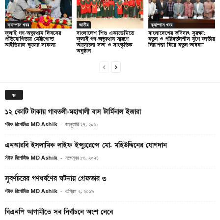
ক্যাম্পাস খবর
জাতীয়
ক্যাম্পাস খবর
জুলাই গণ-অভ্যুত্থান দিবসের
বাংলাদেশ শিশু একাডেমিতে
বাংলাদেশের ভবিষ্যৎ সুরক্ষা:
প্রতিযোগিতায় মেরীগোল্ড
জুলাই গণ-অভ্যুত্থান স্মরণে
নতুন ও পরিবর্তনশীল যুগে জাতীয়
আইডিয়াল স্কুলের সাফল্য
আলোচনা সভা ও সাংস্কৃতিক
নিরাপত্তা নিয়ে নতুন ভাবনা”
অনুষ্ঠান
জ
১২ কোটি টাকায় গাবতলী-মহাখালী বাস টার্মিনাল ইজারা
স্টাফ রিপোর্টারঃ MD Ashik
-
জানুয়ারি ২৭, ২০২১
এনআরবি ইসলামিক লাইফ ইন্স্যুরেন্সে মো. মহিউদ্দিনের যোগদান
স্টাফ রিপোর্টারঃ MD Ashik
-
নভেম্বর ১৩, ২০২৪
সুবর্ণচরের গণধর্ষণের ঘটনায় গ্রেফতার ৩
স্টাফ রিপোর্টারঃ MD Ashik
-
এপ্রিল ২, ২০১৯
বিএনপি আগামীতে সব নির্বাচনে অংশ নেবে