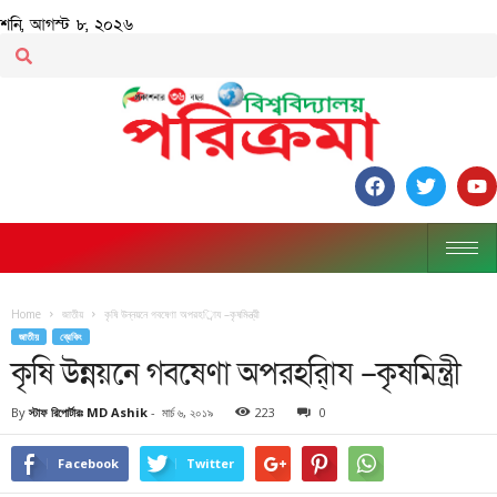
শনি, আগস্ট ৮, ২০২৬
Home
জাতীয়
কৃষি উন্নয়নে গবষেণা অপরহর্িায –কৃষমিন্ত্রী
জাতীয়
ব্রেকিং
কৃষি উন্নয়নে গবষেণা অপরহর্িায –কৃষমিন্ত্রী
By
স্টাফ রিপোর্টারঃ MD Ashik
-
মার্চ ৬, ২০১৯
223
0
Facebook
Twitter