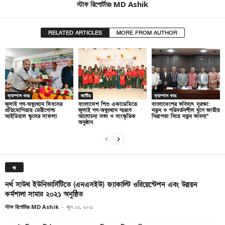
স্টাফ রিপোর্টারঃ MD Ashik
RELATED ARTICLES
MORE FROM AUTHOR
ক্যাম্পাস খবর
জাতীয়
ক্যাম্পাস খবর
জুলাই গণ-অভ্যুত্থান দিবসের
বাংলাদেশ শিশু একাডেমিতে
বাংলাদেশের ভবিষ্যৎ সুরক্ষা:
প্রতিযোগিতায় মেরীগোল্ড
জুলাই গণ-অভ্যুত্থান স্মরণে
নতুন ও পরিবর্তনশীল যুগে জাতীয়
আইডিয়াল স্কুলের সাফল্য
আলোচনা সভা ও সাংস্কৃতিক
নিরাপত্তা নিয়ে নতুন ভাবনা”
অনুষ্ঠান
জ
নর্থ সাউথ ইউনিভার্সিটিতে (এনএসইউ) ফ্যাকাল্টি ওরিয়েন্টেশন এবং উন্নয়ন
কর্মশালা সামার ২০২১ অনুষ্ঠিত
স্টাফ রিপোর্টারঃ MD Ashik
-
জুন ১৩, ২০২১