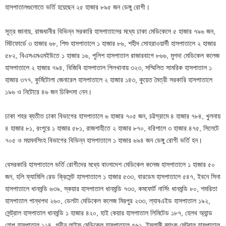
হাসপাতালগুলোতে ভর্তি হয়েছেন ২৫ হাজার ৮৯৫ জন ডেঙ্গু রোগী।
সূত্র জানায়, রাজধানীর বিভিন্ন সরকারি হাসপাতালের মধ্যে ঢাকা মেডিকেলে ৫ হাজার ৭৯৬ জন,
মিটফোর্ডে ৩ হাজার ৬৮, শিশু হাসপাতালে ১ হাজার ৮৬, শহীদ সোহরাওয়ার্দী হাসপাতালে ২ হাজার
৫৮২, বিএসএমএমইউতে ১ হাজার ১৬, পুলিশ হাসপাতাল রাজারবাগে ৮৬৬, মুগদা মেডিকেল কলেজ
হাসপাতালে ২ হাজার ৭৯৪, বিজিবি হাসপাতাল পিলখানায় ৩২৩, সম্মিলিত সামরিক হাসপাতাল ১
হাজার ৩৭৭, কুর্মিটোলা জেনারেল হাসপাতালে ২ হাজার ১৪৩, কুয়েত মৈত্রী সরকারি হাসপাতালে
১৯৬ ও নিটোরে ৪৬ জন চিকিৎসা নেন।
ঢাকা শহর ব্যতীত ঢাকা বিভাগের হাসপাতালে ৬ হাজার ৭০৫ জন, চট্টগ্রামে ৪ হাজার ৭৮৪, খুলনায়
৪ হাজার ৮১, রংপুরে ১ হাজার ৫৮১, রাজশাহীতে ২ হাজার ৮৭০, বরিশালে ৩ হাজার ৪৭৫, সিলেটে
৭০৫ ও ময়মনসিংহ বিভাগের বিভিন্ন হাসপাতালে ১ হাজার ৬৯৪ জন ডেঙ্গু রোগী ভর্তি হন।
বেসরকারি হাসপাতালে ভর্তি রোগীদের মধ্যে বাংলাদেশ মেডিকেল কলেজ হাসপাতালে ১ হাজার ৫০
জন, হলি ফ্যামিলি রেড ক্রিসেন্ট হাসপাতালে ১ হাজার ৫৩৩, বারডেম হাসপাতালে ৫৪৭, ইবনে সিনা
হাসপাতালে ধানমন্ডি ৬৩৯, স্কয়ার হাসপাতাল ধানমন্ডি ৭৩৩, কমফোর্ট নার্সিং ধানমন্ডি ৮০, শমরিতা
হাসপাতাল পান্থপথ ২৬০, ডেলটা মেডিকেল কলেজ মিরপুর ২৩৩, ল্যাবএইড হাসপাতাল ১৯২,
সেন্ট্রাল হাসপাতাল ধানমন্ডি ১ হাজার ৪২০, হাই কেয়ার হাসপাতাল লিমিটেড ১৮৭, হেলথ অ্যান্ড
হোপ হাসপাতাল ১২৪, গ্রীন লাইফ মেডিকেল হাসপাতালে ৫৬১, ইসলামী ব্যাংক সেন্ট্রাল হাসপাতাল