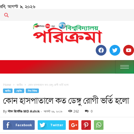
রবি, আগস্ট ৯, ২০২৬
Home
জাতীয়
কোন হাসপাতালে কত ডেঙ্গু রোগী ভর্তি হলো
জাতীয়
ব্রেকিং
লিড নিউজ
কোন হাসপাতালে কত ডেঙ্গু রোগী ভর্তি হলো
By
স্টাফ রিপোর্টারঃ MD Ashik
-
আগস্ট ২৬, ২০১৯
262
0
Facebook
Twitter