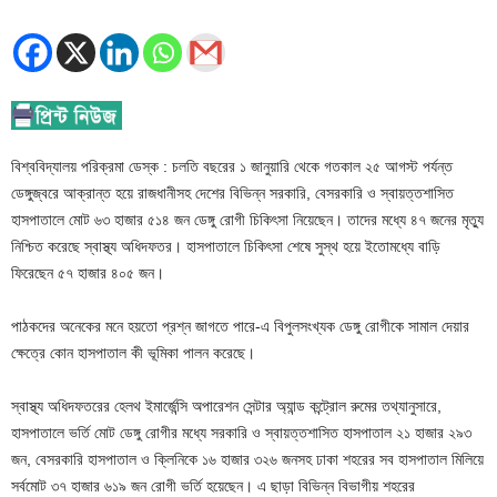
বিশ্ববিদ্যালয় পরিক্রমা ডেস্ক : চলতি বছরের ১ জানুয়ারি থেকে গতকাল ২৫ আগস্ট পর্যন্ত
ডেঙ্গুজ্বরে আক্রান্ত হয়ে রাজধানীসহ দেশের বিভিন্ন সরকারি, বেসরকারি ও স্বায়ত্তশাসিত
হাসপাতালে মোট ৬৩ হাজার ৫১৪ জন ডেঙ্গু রোগী চিকিৎসা নিয়েছেন। তাদের মধ্যে ৪৭ জনের মৃত্যু
নিশ্চিত করেছে স্বাস্থ্য অধিদফতর। হাসপাতালে চিকিৎসা শেষে সুস্থ হয়ে ইতোমধ্যে বাড়ি
ফিরেছেন ৫৭ হাজার ৪০৫ জন।
পাঠকদের অনেকের মনে হয়তো প্রশ্ন জাগতে পারে-এ বিপুলসংখ্যক ডেঙ্গু রোগীকে সামাল দেয়ার
ক্ষেত্রে কোন হাসপাতাল কী ভূমিকা পালন করেছে।
স্বাস্থ্য অধিদফতরের হেলথ ইমার্জেন্সি অপারেশন সেন্টার অ্যান্ড কন্ট্রোল রুমের তথ্যানুসারে,
হাসপাতালে ভর্তি মোট ডেঙ্গু রোগীর মধ্যে সরকারি ও স্বায়ত্তশাসিত হাসপাতাল ২১ হাজার ২৯৩
জন, বেসরকারি হাসপাতাল ও ক্লিনিকে ১৬ হাজার ৩২৬ জনসহ ঢাকা শহরের সব হাসপাতাল মিলিয়ে
সর্বমোট ৩৭ হাজার ৬১৯ জন রোগী ভর্তি হয়েছেন। এ ছাড়া বিভিন্ন বিভাগীয় শহরের