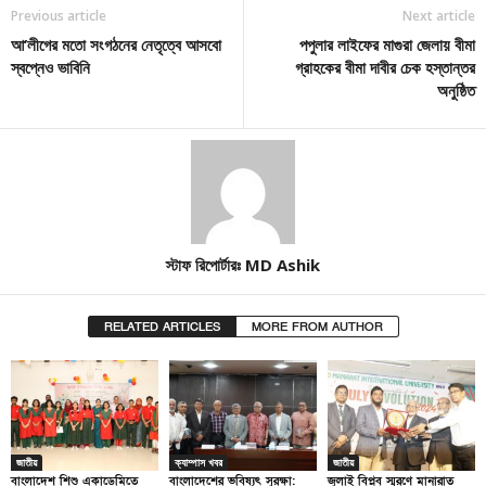
Previous article
Next article
আ’লীগের মতো সংগঠনের নেতৃত্বে আসবো
পপুলার লাইফের মাগুরা জেলায় বীমা
স্বপ্নেও ভাবিনি
গ্রাহকের বীমা দাবীর চেক হস্তান্তর
অনুষ্ঠিত
স্টাফ রিপোর্টারঃ MD Ashik
RELATED ARTICLES
MORE FROM AUTHOR
জাতীয়
ক্যাম্পাস খবর
জাতীয়
বাংলাদেশ শিশু একাডেমিতে
বাংলাদেশের ভবিষ্যৎ সুরক্ষা:
জুলাই বিপ্লব স্মরণে মানারাত