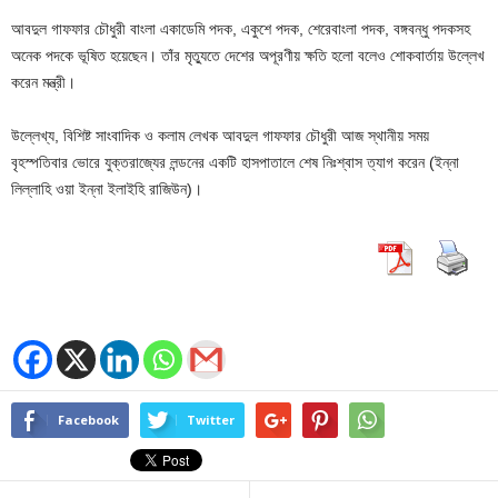
আবদুল গাফফার চৌধুরী বাংলা একাডেমি পদক, একুশে পদক, শেরেবাংলা পদক, বঙ্গবন্ধু পদকসহ
অনেক পদকে ভূষিত হয়েছেন। তাঁর মৃত্যুতে দেশের অপূরণীয় ক্ষতি হলো বলেও শোকবার্তায় উল্লেখ
করেন মন্ত্রী।
উল্লেখ্য, বিশিষ্ট সাংবাদিক ও কলাম লেখক আবদুল গাফফার চৌধুরী আজ স্থানীয় সময়
বৃহস্পতিবার ভোরে যুক্তরাজ্যের লন্ডনের একটি হাসপাতালে শেষ নিঃশ্বাস ত্যাগ করেন (ইন্না
লিল্লাহি ওয়া ইন্না ইলাইহি রাজিউন)।
Facebook
Twitter