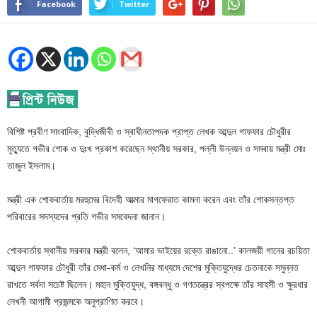
Facebook
Twitter
বিশিষ্ট প্রবীণ সাংবাদিক, বুদ্ধিজীবী ও স্বাধীনতাপদক প্রাপ্ত লেখক আব্দুল গাফফার চৌধুরীর
মৃত্যুতে গভীর শোক ও দুঃখ প্রকাশ করেছেন স্থানীয় সরকার, পল্লী উন্নয়ন ও সমবায় মন্ত্রী মোঃ
তাজুল ইসলাম।
মন্ত্রী এক শোকবার্তায় মরহুমের বিদেহী আত্মার মাগফেরাত কামনা করেন এবং তাঁর শোকসন্তপ্ত
পরিবারের সদস্যদের প্রতি গভীর সমবেদনা জানান।
শোকবার্তায় স্থানীয় সরকার মন্ত্রী বলেন, ‘আমার ভাইয়ের রক্তে রাঙানো..’ কালজয়ী গানের রচয়িতা
আব্দুল গাফফার চৌধুরী তাঁর মেধা-কর্ম ও লেখনির মাধ্যমে দেশের মুক্তিযুদ্ধের চেতনাকে সমুন্নত
রাখতে সর্বদা সচেষ্ট ছিলেন। মহান মুক্তিযুদ্ধ, বঙ্গবন্ধু ও গণতন্ত্রের স্বপক্ষে তাঁর সাহসী ও ক্ষুরধার
লেখনী আগামী প্রজন্মকে অনুপ্রাণিত করবে।