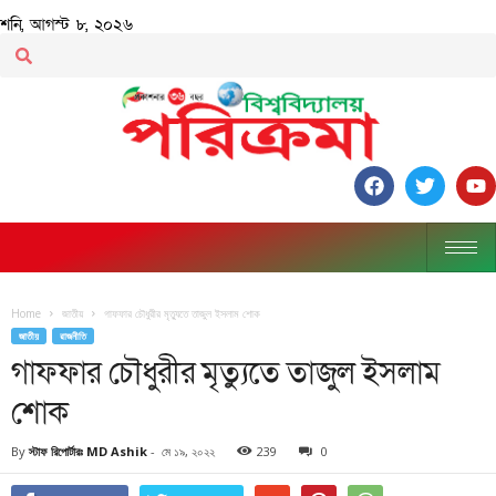
শনি, আগস্ট ৮, ২০২৬
Home
জাতীয়
গাফফার চৌধুরীর মৃত্যুতে তাজুল ইসলাম শোক
জাতীয়
রাজনীতি
গাফফার চৌধুরীর মৃত্যুতে তাজুল ইসলাম
শোক
By
স্টাফ রিপোর্টারঃ MD Ashik
-
মে ১৯, ২০২২
239
0