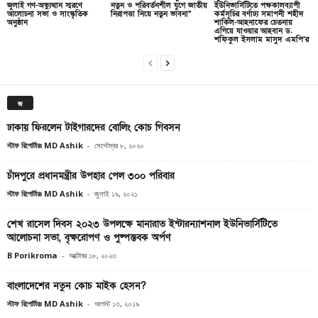
জুলাই গণ-অভ্যুত্থান স্মরণে
নতুন ও পরিবর্তনশীল যুগে জাতীয়
ইউনিভার্সিটিতে পক্ষকালব্যাপী
আলোচনা সভা ও সাংস্কৃতিক
নিরাপত্তা নিয়ে নতুন ভাবনা”
কর্মসূচির বর্ণাঢ্য সমাপনী শহীদ
অনুষ্ঠান
শাকিল-আহনাফের চেতনায়
এগিয়ে যাওয়ার আহবান ড.
শফিকুল ইসলাম মাসুদ এমপি’র
জ
ঢাকায় ফিরলেন টাইগারদের বোলিং কোচ গিবসন
স্টাফ রিপোর্টারঃ MD Ashik
-
সেপ্টেম্বর ৮, ২০২০
চাঁদপুরে প্রধানমন্ত্রীর উপহার পেল ৩০০ পরিবার
স্টাফ রিপোর্টারঃ MD Ashik
-
জুলাই ১৯, ২০২১
শেখ রাসেল দিবস ২০২৩ উপলক্ষে মানারাত ইন্টারন্যাশনাল ইউনিভার্সিটিতে
আলোচনা সভা, বৃক্ষরোপণ ও পুষ্পস্তবক অর্পণ
B Porikroma
-
অক্টোবর ১৮, ২০২৩
বাংলাদেশের নতুন কোচ মাইক হেসন?
স্টাফ রিপোর্টারঃ MD Ashik
-
আগস্ট ১৩, ২০১৯