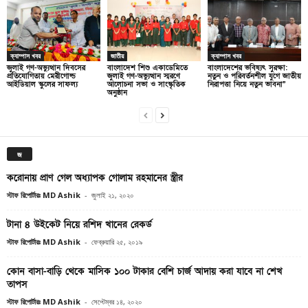
ক্যাম্পাস খবর
জাতীয়
ক্যাম্পাস খবর
জুলাই গণ-অভ্যুত্থান দিবসের
বাংলাদেশ শিশু একাডেমিতে
বাংলাদেশের ভবিষ্যৎ সুরক্ষা:
প্রতিযোগিতায় মেরীগোল্ড
জুলাই গণ-অভ্যুত্থান স্মরণে
নতুন ও পরিবর্তনশীল যুগে জাতীয়
আইডিয়াল স্কুলের সাফল্য
আলোচনা সভা ও সাংস্কৃতিক
নিরাপত্তা নিয়ে নতুন ভাবনা”
অনুষ্ঠান
জ
করোনায় প্রাণ গেল অধ্যাপক গোলাম রহমানের স্ত্রীর
স্টাফ রিপোর্টারঃ MD Ashik
-
জুলাই ২১, ২০২০
টানা ৪ উইকেট নিয়ে রশিদ খানের রেকর্ড
স্টাফ রিপোর্টারঃ MD Ashik
-
ফেব্রুয়ারি ২৫, ২০১৯
কোন বাসা-বাড়ি থেকে মাসিক ১০০ টাকার বেশি চার্জ আদায় করা যাবে না শেখ
তাপস
স্টাফ রিপোর্টারঃ MD Ashik
-
সেপ্টেম্বর ১৪, ২০২০