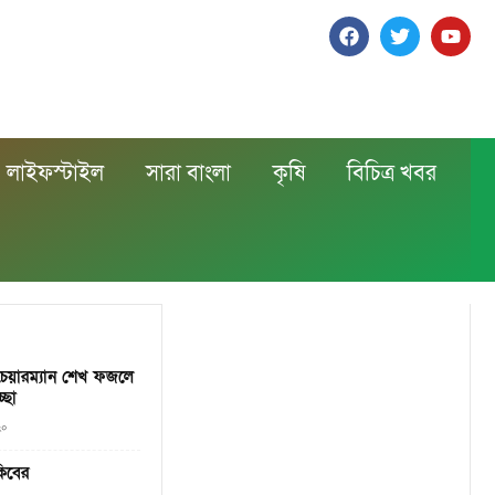
লাইফস্টাইল
সারা বাংলা
কৃষি
বিচিত্র খবর
েয়ারম্যান শেখ ফজলে
্ছা
২০
কিবের