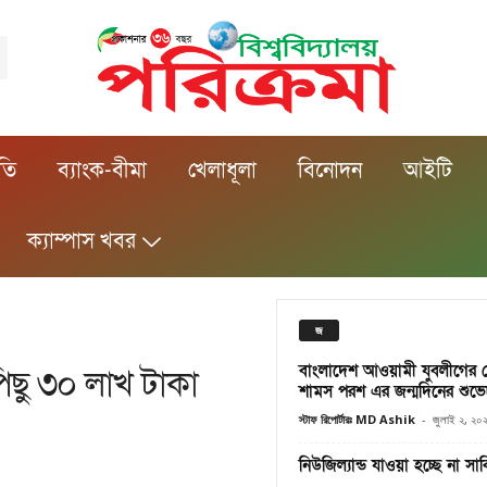
ীতি
ব্যাংক-বীমা
খেলাধূলা
বিনোদন
আইটি
ক্যাম্পাস খবর
জ
বাংলাদেশ আওয়ামী যুবলীগের চ
পিছু ৩০ লাখ টাকা
শামস পরশ এর জন্মদিনের শুভেচ
স্টাফ রিপোর্টারঃ MD Ashik
-
জুলাই ২, ২০
নিউজিল্যান্ড যাওয়া হচ্ছে না সা