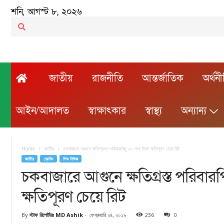
শনি, আগস্ট ৮, ২০২৬
জাতীয়
রাজনীতি
আন্তর্জাতিক
অর্থন
আইন/আদালত
স্বাক্ষাৎকার
স্বাস্থ্য
অন্যান্য
Home
জাতীয়
চকবাজারে আগুনে ক্ষতিগ্রস্ত পরিবারপিছু ৩০ লাখ টাকা ক্ষতিপূরণ চেয়ে রিট
জাতীয়
ব্রেকিং
লিড নিউজ
চকবাজারে আগুনে ক্ষতিগ্রস্ত পরিবার
ক্ষতিপূরণ চেয়ে রিট
By
স্টাফ রিপোর্টারঃ MD Ashik
-
ফেব্রুয়ারি ২৪, ২০১৯
236
0