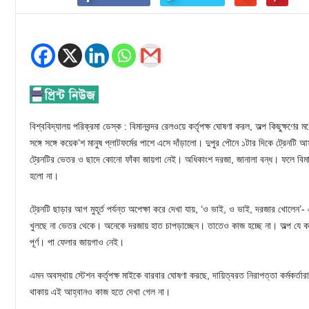
বিশ্ববিদ্যালয় পরিক্রমা ডেস্ক : বিমানবন্দর রেলওয়ে কর্তৃপক্ষ ঘোষণা করল, অল্প কিছুক্ষণে
সঙ্গে সঙ্গে কয়েক’শ মানুষ প্লাটফর্মের পাশে এসে দাঁড়ালো। দুপুর পৌনে ১টার দিকে ট্রেন
ট্রেনটির ভেতর ও ছাদে কোনো ফাঁকা জায়গা নেই। অধিকাংশ দরজা, জানালা বন্ধ। ফলে বিমানব
হলো না।
ট্রেনটি ছাড়ার আগ মুহূর্ত পর্যন্ত অপেক্ষা করে দেখা যায়, ‘ও ভাই, ও ভাই, দরজার খোলেন’
খুলছে না ভেতর থেকে। অনেকে দরজায় হাত চাপড়াচ্ছেন। তাতেও কাজ হচ্ছে না। অল্প যে ক
পূর্ণ। পা ফেলার জায়গাও নেই।
এমন অবস্থায় স্টেশন কর্তৃপক্ষ মাইকে বারবার ঘোষণা করছে, দায়িত্বরত নিরাপত্তা কর্মকর্তা
থাকায় এই আহ্বানও কাজ হতে দেখা গেল না।