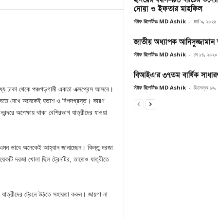
দোয়া ও ইফতার মাহফিল
স্টাফ রিপোর্টারঃ MD Ashik
-
মার্চ ৯, ২০২৬
জাতীয় অধ্যাপক আনিসুজ্জামান
স্টাফ রিপোর্টারঃ MD Ashik
-
মে ১৪, ২০২০
বিআইএ’র ৩৭তম বার্ষিক সাধারণ
স্টাফ রিপোর্টারঃ MD Ashik
-
ডিসেম্বর ১৯,
র মধ্যে ঢাকা থেকে পঞ্চগড়গামী একতা এক্সপ্রেস আসবে।
টি আসতে দেখে অনেকেই হতাশ ও বিপদগ্রস্ত। কারণ
ন্দরে অপেক্ষায় থাকা বেশিরভাগ যাত্রীদের যাওয়া
- এমন ভাবে অনেকেই আহ্বান জানাচ্ছেন। কিন্তু দরজা
য়েকটি দরজা খোলা ছিল ট্রেনটির, তাতেও যাত্রীতে
রা যাত্রীদের ট্রেনে উঠতে সহায়তা করুন। জায়গা না