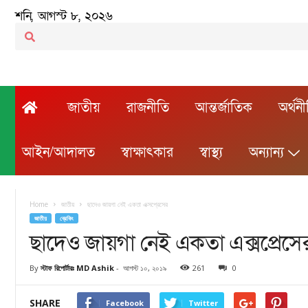
শনি, আগস্ট ৮, ২০২৬
জাতীয়
রাজনীতি
আন্তর্জাতিক
অর্থন
আইন/আদালত
স্বাক্ষাৎকার
স্বাস্থ্য
অন্যান্য
Home
জাতীয়
ছাদেও জায়গা নেই একতা এক্সপ্রেসের
জাতীয়
ব্রেকিং
ছাদেও জায়গা নেই একতা এক্সপ্রেসে
By
স্টাফ রিপোর্টারঃ MD Ashik
-
আগস্ট ১০, ২০১৯
261
0
SHARE
Facebook
Twitter