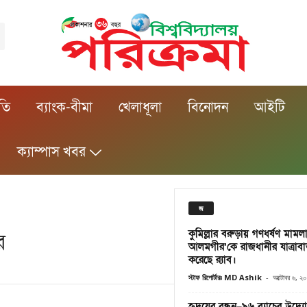
ীতি
ব্যাংক-বীমা
খেলাধূলা
বিনোদন
আইটি
ক্যাম্পাস খবর
জ
কুমিল্লার বরুড়ায় গণধর্ষণ মাম
র
আলমগীর’কে রাজধানীর যাত্রাবাড
করেছে র‌্যাব।
স্টাফ রিপোর্টারঃ MD Ashik
-
অক্টোবর ৬, ২
হৃদয়ের বন্ধন–৯৬ ব্যাচের উদ্