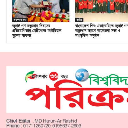
ক্যাম্পাস খবর
জাতীয়
জুলাই গণ-অভ্যুত্থান দিবসের
বাংলাদেশ শিশু একাডেমিতে জুলাই গ
প্রতিযোগিতায় মেরীগোল্ড আইডিয়াল
অভ্যুত্থান স্মরণে আলোচনা সভা ও
স্কুলের সাফল্য
সাংস্কৃতিক অনুষ্ঠান
Chief Editor :
MD Harun-Ar Rashid
Phone :
01711260720, 0195637-2903