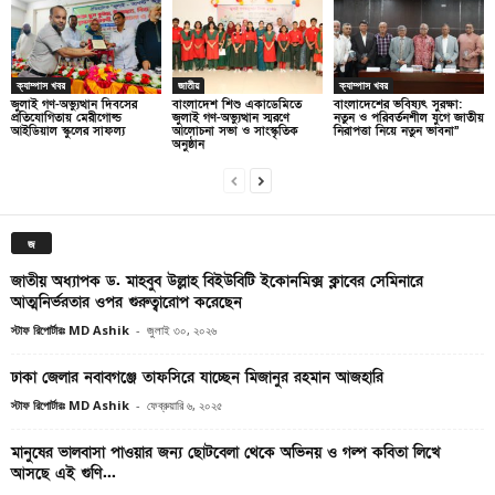
ক্যাম্পাস খবর
জাতীয়
ক্যাম্পাস খবর
জুলাই গণ-অভ্যুত্থান দিবসের
বাংলাদেশ শিশু একাডেমিতে
বাংলাদেশের ভবিষ্যৎ সুরক্ষা:
প্রতিযোগিতায় মেরীগোল্ড
জুলাই গণ-অভ্যুত্থান স্মরণে
নতুন ও পরিবর্তনশীল যুগে জাতীয়
আইডিয়াল স্কুলের সাফল্য
আলোচনা সভা ও সাংস্কৃতিক
নিরাপত্তা নিয়ে নতুন ভাবনা”
অনুষ্ঠান
জ
জাতীয় অধ্যাপক ড. মাহবুব উল্লাহ বিইউবিটি ইকোনমিক্স ক্লাবের সেমিনারে
আত্মনির্ভরতার ওপর গুরুত্বারোপ করেছেন
স্টাফ রিপোর্টারঃ MD Ashik
-
জুলাই ৩০, ২০২৬
ঢাকা জেলার নবাবগঞ্জে তাফসিরে যাচ্ছেন মিজানুর রহমান আজহারি
স্টাফ রিপোর্টারঃ MD Ashik
-
ফেব্রুয়ারি ৬, ২০২৫
মানুষের ভালবাসা পাওয়ার জন্য ছোটবেলা থেকে অভিনয় ও গল্প কবিতা লিখে
আসছে এই গুণি...