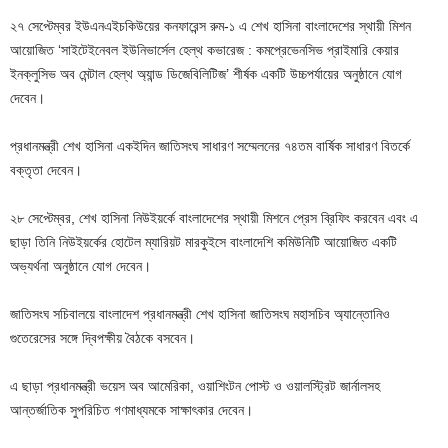
২৭ সেপ্টেম্বর ইউএনএইচকিউয়ের কনফারেন্স রুম-১ এ শেখ হাসিনা বাংলাদেশের স্থায়ী মিশন
আয়োজিত ‘সাইটেইনেবল ইউনিভার্সেল হেল্থ কভারেজ : কমপ্রেভেনসিভ প্রাইমারি কেয়ার
ইনক্লুসিভ অব মেন্টাল হেল্থ অ্যান্ড ডিজেবিলিটিজ’ শীর্ষক একটি উচ্চপর্যায়ের অনুষ্ঠানে যোগ
দেবেন।
প্রধানমন্ত্রী শেখ হাসিনা একইদিন জাতিসংঘ সাধারণ সম্মেলনের ৭৪তম বার্ষিক সাধারণ বিতর্কে
বক্তৃতা দেবেন।
২৮ সেপ্টেম্বর, শেখ হাসিনা নিউইয়র্কে বাংলাদেশের স্থায়ী মিশনে প্রেস ব্রিফিং করবেন এবং এ
ছাড়া তিনি নিউইয়র্কের হোটেল ম্যারিয়ট মারকুইসে বাংলাদেশি কমিউনিটি আয়োজিত একটি
অভ্যর্থনা অনুষ্ঠানে যোগ দেবেন।
জাতিসংঘ সচিবালয়ে বাংলাদেশ প্রধানমন্ত্রী শেখ হাসিনা জাতিসংঘ মহাসচিব অ্যান্তোনিও
গুতেরেসের সঙ্গে দ্বিপক্ষীয় বৈঠকে বসবেন।
এ ছাড়া প্রধানমন্ত্রী ভয়েস অব আমেরিকা, ওয়াশিংটন পোস্ট ও ওয়ালস্ট্রিট জার্নালসহ
আন্তর্জাতিক সুপরিচিত গণমাধ্যমকে সাক্ষাৎকার দেবেন।