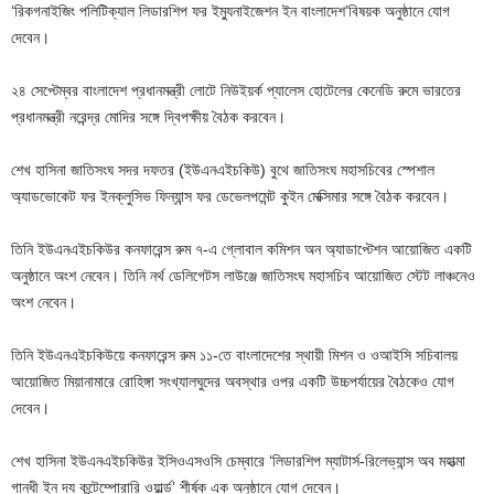
‘রিকগনাইজিং পলিটিক্যাল লিডারশিপ ফর ইম্যুনাইজেশন ইন বাংলাদেশ’বিষয়ক অনুষ্ঠানে যোগ
দেবেন।
২৪ সেপ্টেম্বর বাংলাদেশ প্রধানমন্ত্রী লোটে নিউইয়র্ক প্যালেস হোটেলের কেনেডি রুমে ভারতের
প্রধানমন্ত্রী নরেন্দ্র মোদির সঙ্গে দ্বিপক্ষীয় বৈঠক করবেন।
শেখ হাসিনা জাতিসংঘ সদর দফতর (ইউএনএইচকিউ) বুথে জাতিসংঘ মহাসচিবের স্পেশাল
অ্যাডভোকেট ফর ইনক্লুসিভ ফিন্যান্স ফর ডেভেলপমেন্ট কুইন মেক্সিমার সঙ্গে বৈঠক করবেন।
তিনি ইউএনএইচকিউর কনফারেন্স রুম ৭-এ গ্লোবাল কমিশন অন অ্যাডাপ্টেশন আয়োজিত একটি
অনুষ্ঠানে অংশ নেবেন। তিনি নর্থ ডেলিগেটস লাউঞ্জে জাতিসংঘ মহাসচিব আয়োজিত স্টেট লাঞ্চনেও
অংশ নেবেন।
তিনি ইউএনএইচকিউয়ে কনফারেন্স রুম ১১-তে বাংলাদেশের স্থায়ী মিশন ও ওআইসি সচিবালয়
আয়োজিত মিয়ানামারে রোহিঙ্গা সংখ্যালঘুদের অবস্থার ওপর একটি উচ্চপর্যায়ের বৈঠকেও যোগ
দেবেন।
শেখ হাসিনা ইউএনএইচকিউর ইসিওএসওসি চেম্বারে ‘লিডারশিপ ম্যাটার্স-রিলেভ্যান্স অব মহাত্মা
গান্ধী ইন দ্য কন্টেম্পোরারি ওয়ার্ল্ড’ শীর্ষক এক অনুষ্ঠানে যোগ দেবেন।