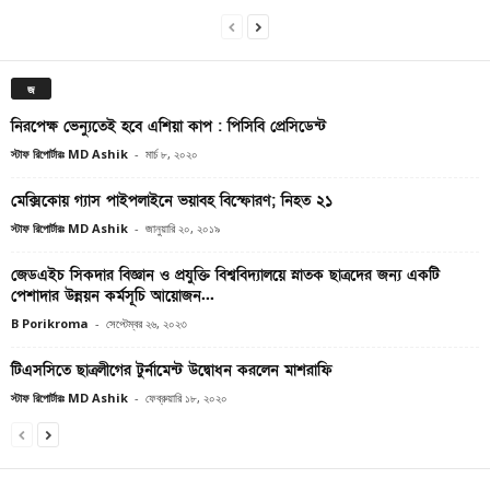
জ
নিরপেক্ষ ভেন্যুতেই হবে এশিয়া কাপ : পিসিবি প্রেসিডেন্ট
স্টাফ রিপোর্টারঃ MD Ashik
-
মার্চ ৮, ২০২০
মেক্সিকোয় গ্যাস পাইপলাইনে ভয়াবহ বিস্ফোরণ; নিহত ২১
স্টাফ রিপোর্টারঃ MD Ashik
-
জানুয়ারি ২০, ২০১৯
জেডএইচ সিকদার বিজ্ঞান ও প্রযুক্তি বিশ্ববিদ্যালয়ে স্নাতক ছাত্রদের জন্য একটি
পেশাদার উন্নয়ন কর্মসূচি আয়োজন...
B Porikroma
-
সেপ্টেম্বর ২৬, ২০২৩
টিএসসিতে ছাত্রলীগের টুর্নামেন্ট উদ্বোধন করলেন মাশরাফি
স্টাফ রিপোর্টারঃ MD Ashik
-
ফেব্রুয়ারি ১৮, ২০২০