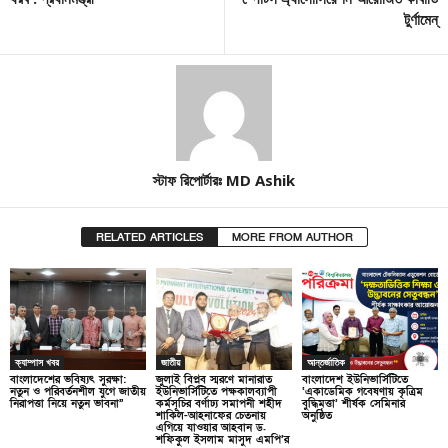
টুর্ণামেন্
স্টাফ রিপোর্টারঃ MD Ashik
RELATED ARTICLES
MORE FROM AUTHOR
ক্যাম্পাস খবর
জাতীয়
আন্তর্জাতিক
বাংলাদেশের ভবিষ্যৎ সুরক্ষা:
জুলাই বিপ্লব স্মরণে মানারাত
বাংলাদেশ ইউনিভার্সিটিতে
নতুন ও পরিবর্তনশীল যুগে জাতীয়
ইউনিভার্সিটিতে পক্ষকালব্যাপী
‘একাডেমিক গবেষণায় কৃত্রিম
নিরাপত্তা নিয়ে নতুন ভাবনা”
কর্মসূচির বর্ণাঢ্য সমাপনী শহীদ
বুদ্ধিমত্তা’ শীর্ষক সেমিনার
শাকিল-আহনাফের চেতনায়
অনুষ্ঠিত
এগিয়ে যাওয়ার আহবান ড.
শফিকুল ইসলাম মাসুদ এমপি’র