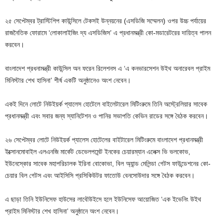
২৫ সেপ্টেম্বর ট্রাস্টিশিপ কাউন্সিলে টেকসই উন্নয়নের (এসডিজি সম্মেলন) ওপর উচ্চ পর্যায়ের
রাজনৈতিক ফোরামে ‘লোকালাইজিং দ্য এসডিজিস’ এ প্রধানমন্ত্রী কো-মডারেটরের দায়িত্ব পালন
করবেন।
বাংলাদেশ প্রধনামন্ত্রী কাউন্সিল অন ফরেন রিলেশনস এ ‘এ কনভারসেশন উইথ অনারেবল প্রাইম
মিনিস্টার শেখ হাসিনা’ শীর্ষ একটি অনুষ্ঠানেও অংশ নেবেন।
একই দিনে লোটে নিউইয়র্ক প্যালেস হোটেলে বাইলেটারেল মিটিংরুমে তিনি অস্ট্রেলিয়ার সাবেক
প্রধানমন্ত্রী এবং সবার জন্য স্যানিটেশন ও পানির সভাপতি কেভিন রাডের সঙ্গে বৈঠক করবেন।
২৬ সেপ্টেম্বর লোটে নিউইয়র্ক প্যালেস হোটেলের বাইটারেল মিটিংরুমে বাংলাদেশ প্রধানমন্ত্রী
ইক্সোনমোবাইল এলএনজি মার্কেট ডেভেলপমেন্ট ইনকের চেয়ারম্যান এলেক্স ভি ভলকোভ,
ইউনেস্কোর সাবেক মহাপরিচালক ইরিনা বোকোভা, বিল অ্যান্ড মেলিন্ডা গেটস ফাউন্ডেশনের কো-
চেয়ার বিল গেটস এবং আইসিসি প্রসিকিউটর ফাতোউ বেনসোউদার সঙ্গে বৈঠক করবেন।
এ ছাড়া তিনি ইউনিসেফ হাউসের লাবৌউইসে হলে ইউনিসেফ আয়োজিত ‘এক ইভেনিং উইথ
প্রাইম মিনিস্টার শেখ হাসিনা’ অনুষ্ঠানে অংশ নেবেন।