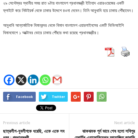
২৯ সেপ্টেম্বর স্থানীয় সময় রাত ৯টায় বাংলাদেশ প্রধানমন্ত্রী ইতিহাদ এয়ারওয়েজের একটি
ফ্লাইটে করে নিউইয়র্ক থেকে ঢাকার উদ্দেশে রওনা দেবেন। তিনি আবুধাবি হয়ে ঢাকায় পৌঁছাবেন।
আবুধাবি আন্তর্জাতিক বিমানবন্দর থেকে বিমান বাংলাদেশ এয়ারলাইনসের একটি ভিভিআইপি
বিমানযোগে ১ অক্টোবর ভোরে ঢাকায় পৌঁছার কথা রয়েছে প্রধানমন্ত্রীর।
Facebook
Twitter
Previous article
Next article
ছাত্রলীগ-যুবলীগকে ধরেছি, একে একে সব
ঝাকঝমক পূর্ন ভাবে শেষ হলো সখিপুর
ধরব : প্রধানমন্ত্রী
স্পোর্টস এ্যাসোসিয়েশন আয়োজিত কাবাডি