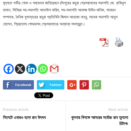
মৃত্যতে গভীর শোক ও সমবেদনা জানিয়েছেন চাঁদপুরের কচুয়া প্রেসক্লাবের সভাপতি মো. রাকিবুল
হাসান, সিনিয়র সহ-সভাপতি আতাউল করিম, সহ-সভাপতি আফাজ উদ্দিন মানিক, সাধারন
সম্পাদক, দৈনিক যুগান্তরের কচুয়া প্রতিনিধি জিসান আহমেদ নান্নু, সাবেক সভাপতি আবুল
হোসেন, প্রিয়তোষ পোদ্দারসহ প্রেসক্লাবের অন্যান্য সদস্যবৃন্দ।
Facebook
Twitter
Previous article
Next article
সিলেটে এবারও হলো রান উৎসব
খুলনার বিপক্ষে আসরের সর্বোচ্চ রান তুললো
চিটাগং