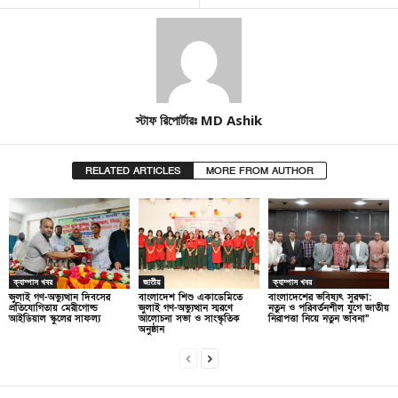
স্টাফ রিপোর্টারঃ MD Ashik
RELATED ARTICLES
MORE FROM AUTHOR
ক্যাম্পাস খবর
জাতীয়
ক্যাম্পাস খবর
জুলাই গণ-অভ্যুত্থান দিবসের
বাংলাদেশ শিশু একাডেমিতে
বাংলাদেশের ভবিষ্যৎ সুরক্ষা:
প্রতিযোগিতায় মেরীগোল্ড
জুলাই গণ-অভ্যুত্থান স্মরণে
নতুন ও পরিবর্তনশীল যুগে জাতীয়
আইডিয়াল স্কুলের সাফল্য
আলোচনা সভা ও সাংস্কৃতিক
নিরাপত্তা নিয়ে নতুন ভাবনা”
অনুষ্ঠান