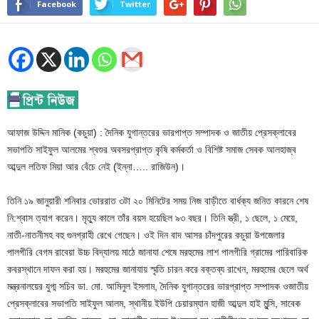
Facebook
Twitter
আফাজ উদ্দিন মানিক (কচুয়া) : দৈনিক যুগান্তরের ভারপাপ্ত সম্পাদক ও জাতীয় প্রেসক্লাবের
সভাপতি সাইফুল আলমের শ্বশুর অবসরপ্রাপ্ত কৃষি কর্মকর্তা ও বিশিষ্ট সমাজ সেবক আলহাজ্ব
আব্দুল লতিফ মিয়া আর বেঁচে নেই (ইন্না….. রাজিউন)।
তিনি ১৯ জানুয়ারী শনিবার ভোররাত ৩টা ২০ মিনিটের সময় নিজ বাড়ীতে বার্ধক্য জনিত কারনে শেষ
নি:শ্বাস ত্যাগ করেন। মৃত্যু কালে তাঁর বয়স হয়েছিল ৯৩ বছর। তিনি স্ত্রী, ১ ছেলে, ১ মেয়ে,
নাতী-নাতনীসহ বহু গুনগ্রাহী রেখে গেছেন। ওই দিন বাদ আসর চাঁদপুরের কচুয়া উপজেলার
পালগীরি বেগম রাবেয়া উচ্চ বিদ্যালয় মাঠে জানাযা শেষে মরহুমের লাশ পালগীরি গ্রামের পারিবারিক
কবরস্থানে দাফন করা হয়। মরহুমের জানাযায় স্মৃতি চারন করে বক্তব্য রাখেন, মরহুমের ছেলে অর্থ
মন্ত্রনালয়ের যুগ্ম সচিব ডা. মো. আমিনুল ইসলাম, দৈনিক যুগান্তরের ভারপ্রাপ্ত সম্পাদক ওজাতীয়
প্রেসক্লাবের সভাপতি সাইফুল আলম, স্থানীয় ইউপি চেয়ারম্যান হাজী আব্দুল হাই মুন্সি, সাবেক