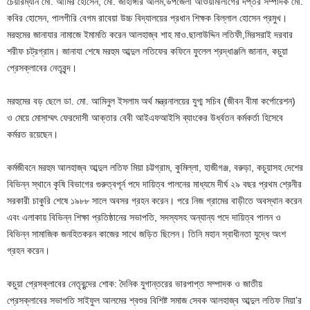
চেয়ারম্যান মো. আমির হোসেন, মো. জাহাঙ্গীর আলম,উপজেলা আওয়ামীলীগের দপ্তর সম্পাদক মো.
কবির হোসেন, পালগীরি বেগম রাবেয়া উচ্চ বিদ্যালয়ের প্রধান শিক্ষক বিল্লাল হোসেন প্রমুখ।
মরহুমের জানাযার নামাজে ইমামতি করেন আলহাজ্ব শাহ মাও.ছালাউদ্দিন লতিফী,মিরসরাই দরবার
শরীফ চট্রগ্রাম। জানাযা শেষে মরহুম আব্দুল লতিফের কফিনে ফুলেল শ্রদ্ধাঞ্জলি জানান, কচুয়া
প্রেসক্লাবের নেতৃবৃন্দ।
মরহুমের বড় ছেলে ডা. মো. আমিনুল ইসলাম অর্থ মন্ত্রনালয়ের যুগ্ম সচিব (জীবন বীমা কর্পোরেশন)
ও মেয়ে মোসাম্মৎ ফেরদোসী আক্তার বেবী আইএফআইসি ব্যাংকের উর্ধ্বতন কর্মকর্তা হিসেবে
কর্মরত রয়েছেন।
কর্মজীবনে মরহুম আলহাজ্ব আব্দুল লতিফ মিয়া চট্টগ্রাম, কুমিল্লা, হাজীগঞ্জ, বরুড়া, কচুয়াসহ দেশের
বিভিন্ন স্থানে কৃষি বিভাগের গুরুত্বপূর্ন পদে দায়িত্ব পালনের মাধ্যমে দীর্ঘ ২৯ বছর প্রথম শ্রেনীর
সরকারী চাকুরি শেষে ১৯৮৮ সালে অবসর গ্রহন করেন। পরে নিজ গ্রামের বাড়ীতে অবস্থান করেন
এবং এলাকায় বিভিন্ন শিক্ষা প্রতিষ্ঠানের সভাপতি, সদস্যসহ অন্যান্য পদে দায়িত্ব পালন ও
বিভিন্ন সামাজিক জনহিতকরন কাজের সাথে জড়িত ছিলেন। তিনি মহান স্বাধীনতা যুদ্ধে অংশ
গ্রহন করেন।
কচুয়া প্রেসক্লাবের নেতৃবৃন্দের শোক: দৈনিক যুগান্তরের ভারপাপ্ত সম্পাদক ও জাতীয়
প্রেসক্লাবের সভাপতি সাইফুল আলমের শ্বশুর বিশিষ্ট সমাজ সেবক আলহাজ্ব আব্দুল লতিফ মিয়া’র