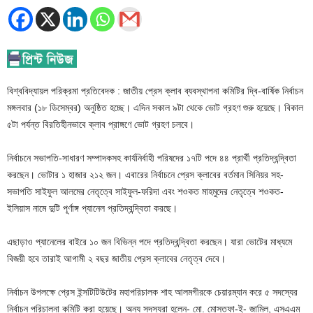
বিশ্ববিদ্যায়ল পরিক্রমা প্রতিবেদক : জাতীয় প্রেস ক্লাব ব্যবস্থাপনা কমিটির দ্বি-বার্ষিক নির্বাচন
মঙ্গলবার (১৮ ডিসেম্বর) অনুষ্ঠিত হচ্ছে। এদিন সকাল ৯টা থেকে ভোট গ্রহণ শুরু হয়েছে। বিকাল
৫টা পর্যন্ত বিরতিহীনভাবে ক্লাব প্রাঙ্গণে ভোট গ্রহণ চলবে।
নির্বাচনে সভাপতি-সাধারণ সম্পাদকসহ কার্যনির্বাহী পরিষদের ১৭টি পদে ৪৪ প্রার্থী প্রতিদ্বন্দ্বিতা
করছেন। ভোটার ১ হাজার ২১২ জন। এবারের নির্বাচনে প্রেস ক্লাবের বর্তমান সিনিয়র সহ-
সভাপতি সাইফুল আলমের নেতৃত্বে সাইফুল-ফরিদা এবং শওকত মাহমুদের নেতৃত্বে শওকত-
ইলিয়াস নামে দুটি পূর্ণাঙ্গ প্যানেল প্রতিদ্বন্দ্বিতা করছে।
এছাড়াও প্যানেলের বাইরে ১০ জন বিভিন্ন পদে প্রতিদ্বন্দ্বিতা করছেন। যারা ভোটের মাধ্যমে
বিজয়ী হবে তারাই আগামী ২ বছর জাতীয় প্রেস ক্লাবের নেতৃত্ব দেবে।
নির্বাচন উপলক্ষে প্রেস ইন্সটিটিউটের মহাপরিচালক শাহ আলমগীরকে চেয়ারম্যান করে ৫ সদস্যের
নির্বাচন পরিচালনা কমিটি করা হয়েছে। অন্য সদস্যরা হলেন- মো. মোস্তফা-ই- জামিল, এসএএম