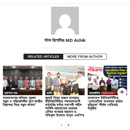
স্টাফ রিপোর্টারঃ MD Ashik
RELATED ARTICLES
MORE FROM AUTHOR
ক্যাম্পাস খবর
জাতীয়
আন্তর্জাতিক
বাংলাদেশের ভবিষ্যৎ সুরক্ষা:
জুলাই বিপ্লব স্মরণে মানারাত
বাংলাদেশ ইউনিভার্সিটিতে
নতুন ও পরিবর্তনশীল যুগে জাতীয়
ইউনিভার্সিটিতে পক্ষকালব্যাপী
‘একাডেমিক গবেষণায় কৃত্রিম
নিরাপত্তা নিয়ে নতুন ভাবনা”
কর্মসূচির বর্ণাঢ্য সমাপনী শহীদ
বুদ্ধিমত্তা’ শীর্ষক সেমিনার
শাকিল-আহনাফের চেতনায়
অনুষ্ঠিত
এগিয়ে যাওয়ার আহবান ড.
শফিকুল ইসলাম মাসুদ এমপি’র