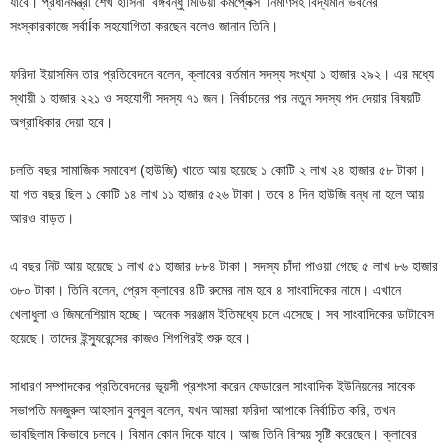
যাবে। প্রধানমন্ত্রী শেখ হাসিনা ‘বঙ্গবন্ধু মিডিয়া কমপ্লেক্স’ নির্মাণসহ বিদ্যমান ভবনের
সংস্কারকাজে সর্বাÍক সহযোগিতা করছেন বলেও জানান তিনি।
ফরিদা ইয়াসমিন তার প্রতিবেদনে বলেন, ক্লাবের বর্তমান সদস্য সংখ্যা ১ হাজার ২৯২। এর মধ্যে
স্থায়ী ১ হাজার ২২১ ও সহযোগী সদস্য ৭১ জন। নির্বাচনের পর নতুন সদস্য পদ দেয়ার বিষয়টি
অগ্রাধিকার দেয়া হবে।
চলতি বছর সামাজিক সমাবেশ (হাউজি) খাতে আয় হয়েছে ১ কোটি ২ লাখ ২৪ হাজার ৫৮ টাকা।
যা গত বছর ছিল ১ কোটি ১৪ লাখ ১১ হাজার ৫২৬ টাকা। তবে ৪ দিন হাউজি বন্ধ না হলে আয়
আরও বাড়ত।
এ বছর নিট আয় হয়েছে ১ লাখ ৫১ হাজার ৮৮৪ টাকা। সদস্য চাঁদা পাওয়া গেছে ৫ লাখ ৮৬ হাজার
৩৮০ টাকা। তিনি বলেন, প্রেস ক্লাবের ৪টি রুমের নাম হবে ৪ সাংবাদিকের নামে। এখানে
খেলাধুলা ও জিমনেশিয়াম হচ্ছে। অনেক সরঞ্জাম ইতিমধ্যে চলে এসেছে। সব সাংবাদিকের ডাটাবেস
হয়েছে। তাদের ইন্স্যুরেন্সের কাজও শিগগিরই শুরু হবে।
সাধারণ সম্পাদকের প্রতিবেদনের ভূয়সী প্রশংসা করেন ফেডারেল সাংবাদিক ইউনিয়নের সাবেক
সভাপতি মনজুরুল আহসান বুলবুল বলেন, যখন আমরা ফরিদা আপাকে নির্বাচিত করি, তখন
ভাবছিলাম কিভাবে চলবে। বিমান কোন দিকে যাবে। আজ তিনি বিস্ময় সৃষ্টি করেছেন। ক্লাবের