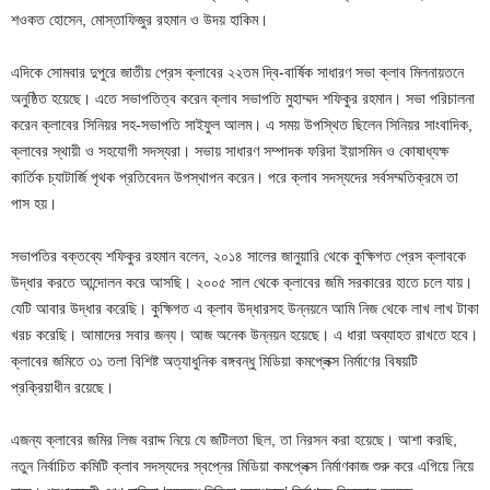
শওকত হোসেন, মোস্তাফিজুর রহমান ও উদয় হাকিম।
এদিকে সোমবার দুপুরে জাতীয় প্রেস ক্লাবের ২২তম দ্বি-বার্ষিক সাধারণ সভা ক্লাব মিলনায়তনে
অনুষ্ঠিত হয়েছে। এতে সভাপতিত্ব করেন ক্লাব সভাপতি মুহাম্মদ শফিকুর রহমান। সভা পরিচালনা
করেন ক্লাবের সিনিয়র সহ-সভাপতি সাইফুল আলম। এ সময় উপস্থিত ছিলেন সিনিয়র সাংবাদিক,
ক্লাবের স্থায়ী ও সহযোগী সদস্যরা। সভায় সাধারণ সম্পাদক ফরিদা ইয়াসমিন ও কোষাধ্যক্ষ
কার্তিক চ্যাটার্জি পৃথক প্রতিবেদন উপস্থাপন করেন। পরে ক্লাব সদস্যদের সর্বসম্মতিক্রমে তা
পাস হয়।
সভাপতির বক্তব্যে শফিকুর রহমান বলেন, ২০১৪ সালের জানুয়ারি থেকে কুক্ষিগত প্রেস ক্লাবকে
উদ্ধার করতে আন্দোলন করে আসছি। ২০০৫ সাল থেকে ক্লাবের জমি সরকারের হাতে চলে যায়।
যেটি আবার উদ্ধার করেছি। কুক্ষিগত এ ক্লাব উদ্ধারসহ উন্নয়নে আমি নিজ থেকে লাখ লাখ টাকা
খরচ করেছি। আমাদের সবার জন্য। আজ অনেক উন্নয়ন হয়েছে। এ ধারা অব্যাহত রাখতে হবে।
ক্লাবের জমিতে ৩১ তলা বিশিষ্ট অত্যাধুনিক বঙ্গবন্ধু মিডিয়া কমপ্লেক্স নির্মাণের বিষয়টি
প্রক্রিয়াধীন রয়েছে।
এজন্য ক্লাবের জমির লিজ বরাদ্দ নিয়ে যে জটিলতা ছিল, তা নিরসন করা হয়েছে। আশা করছি,
নতুন নির্বাচিত কমিটি ক্লাব সদস্যদের স্বপ্নের মিডিয়া কমপ্লেক্স নির্মাণকাজ শুরু করে এগিয়ে নিয়ে