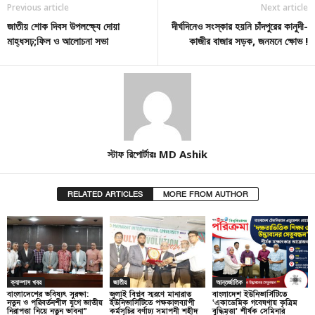
Previous article
Next article
জাতীয় শোক দিবস উপলক্ষ্যে দোয়া
দীর্ঘদিনেও সংস্কার হয়নি চাঁদপুরের কানুদী-
মাহ্ধসঢ়;ফিল ও আলোচনা সভা
কাজীর বাজার সড়ক, জনমনে ক্ষোভ !
স্টাফ রিপোর্টারঃ MD Ashik
RELATED ARTICLES
MORE FROM AUTHOR
ক্যাম্পাস খবর
জাতীয়
আন্তর্জাতিক
বাংলাদেশের ভবিষ্যৎ সুরক্ষা:
জুলাই বিপ্লব স্মরণে মানারাত
বাংলাদেশ ইউনিভার্সিটিতে
নতুন ও পরিবর্তনশীল যুগে জাতীয়
ইউনিভার্সিটিতে পক্ষকালব্যাপী
‘একাডেমিক গবেষণায় কৃত্রিম
নিরাপত্তা নিয়ে নতুন ভাবনা”
কর্মসূচির বর্ণাঢ্য সমাপনী শহীদ
বুদ্ধিমত্তা’ শীর্ষক সেমিনার