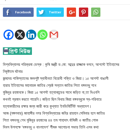
Facebook
Twitter
বিশ্ববিদ্যালয় পরিক্রমা ডেস্ক : কৃষি মন্ত্রী ড.মো: আব্দুর রাজ্জাক বলনে, আগস্টে ইতিহাসের
নিকৃষ্টতম ঘটনার
জন্মদেয় পাকিস্তানের মদদপুষ্ট স্বাধীনতা বিরোধী শক্তি ও জিয়া। ১৫ আগস্ট বাঙালী
হারায় ইতিহাসের মহানায়ক জাতির শ্রেষ্ঠ সন্তান জাতির পিতা বঙ্গবন্ধু শখে
মুজিবুর রহমানকে। জিয়া ১৫ আগস্ট হত্যাকান্ডের সাথে জড়িত না,তা বিএনপি
কখনই প্রমান করতে পারেনি। জড়িত ছিল বিধায় জিয়া বঙ্গবন্ধুকে স্ব-পরিবারে
হত্যাকারীদের রক্ষার জন্য জারী করে কুখ্যাত ইনডিমিনিিিট অধ্যাদেশ।
আজ (মঙ্গলবার) জাহাঙ্গীর নগর বিশ্ববিদ্যায়ের জহির রায়হান সেমিনার হলে জাতির
পিতা বঙ্গবন্ধু শেখ মুজিবুর রহমানের ৪৪ তম শাহাদাৎ র্বাষিকী ও জাতীয় শোক
দিবস উপলক্ষে ‘বঙ্গবন্ধু ও বাংলাদেশ’ র্শীষক আলোচনা সভায় তিনি এসব কথা