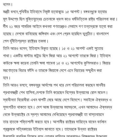
বলেন।
মন্ত্রী বলনে,পৃথিবীর ইতিহাসে নিকৃষ্ট হত্যাকান্ড ১৫ আগস্ট। বঙ্গবন্ধুকে হত্যার
মূল উদ্দশ্যে ছিল মুক্তিযুদ্ধের চেতনাকে ধ্বংস কওে ধর্মভিত্তিক রাষ্ট্র পরিচালনা করা।
র্দীঘ ২১ বছর শামরিক আইনে কখনবা গণতন্ত্রেও লেবাসে গণ তন্তদ্রকে হত্যা করা
হয়েছে। দেশকে বানিয়েছে জঙ্গিবাদ এবং দেশ প্রেম হয়েছিল ভুলন্ঠিত। বাংলাদেশ
পেল র্দূনীতিগ্রস্ত রাষ্ট্রের তকমা।
তিনি আরও বলেন; ইতিহাস বিকৃত হয়েছে। ১৫ ও ২১ আগস্ট একই সুতোয়
গাথা। একটির মাস্টার মাইন্ড ছিল জিয়া আর ২১ আগস্টে তারকে জিয়া। ইতিহাস
কাউকে ক্ষমা করেনা তেমনি ক্ষমা পাবেনা ১৫ ও ২১ আগস্টের কুশিলবরাও। জিয়ার
মরণোত্তর বিচার ফাঁসি ও তারকে জিয়াকে দেশে এনে বিচারের সম্মুখীন করা
হবে।
তিনি আরও বলনে; বঙ্গবন্ধুর আর্দশের পথ ধরে দেশ পরিচালনা করছেন মাননীয়
প্রধানমন্ত্রী শেখ হাসিনা,দেশকে তিনি করেছেন বিশ্বের উন্নয়নের রোল মডেল।
স্বাধীনতা বিরোধীরা এখন ঘাপটি মেরে আছে দেশে বিদেশে। সবাইকে ঐক্যবদ্ধ ও
সুসংগঠিত থাকতে হবে। দেশ আজ উন্নয়নের মহসড়কে, এখন আমাদেও ঐক্যবদ্ধ
থেকে উন্নরাষ্ট্রে যে স্বপ্ন আমাদের দেখিয়েছেন প্রধানমন্ত্রী তা বাস্তবায়নে
তার হাতকে শক্তিশালী করতে হবে। আগামীর রাষ্ট্রের দায়িত্বে যাবেন বর্তমান
প্রজন্মকে সত্যিকারের ইতিহাস জানাতে হবে। তাদেরকে উন্নত রাষ্ট্রের
উপযোগি নাগরিক হিসেবে গড়ে তোলার দায়িত্ব আপনাদেও,শিক্ষকদের উদ্দেশ্যে