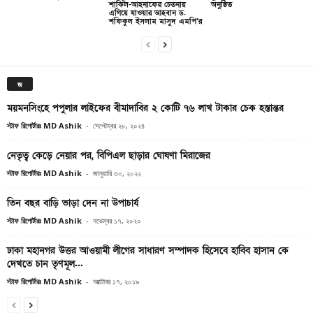
শাকিল-আহনাফের চেতনায়
অনুষ্ঠিত
এগিয়ে যাওয়ার আহবান ড.
শফিকুল ইসলাম মাসুদ এমপি’র
জ
ময়মনসিংহে পপুলার লাইফের বীমাদাবির ২ কোটি ৭৬ লাখ টাকার চেক হস্তান্তর
স্টাফ রিপোর্টারঃ MD Ashik
-
সেপ্টেম্বর ২৮, ২০২৪
নেতৃত্ব কেড়ে নেয়ার পর, বিপিএল ছাড়ার ঘোষণা মিরাজের
স্টাফ রিপোর্টারঃ MD Ashik
-
জানুয়ারি ৩০, ২০২২
তিন বছর বাড়ি ভাড়া দেন না উপাচার্য
স্টাফ রিপোর্টারঃ MD Ashik
-
নভেম্বর ১৭, ২০২০
ঢাকা মহানগর উত্তর আওয়ামী লীগের সাধারণ সম্পাদক হিসেবে হাবিব হাসান কে
দেখতে চান তৃণমূল...
স্টাফ রিপোর্টারঃ MD Ashik
-
অক্টোবর ১৭, ২০১৯