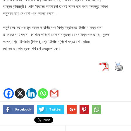
বল্লেন কৃষিমন্ত্রী। শোক দিবসের আলোচনা তখনই সফল হবে যখন বঙ্গবন্ধুর আর্দশ
অনুসারে তার দেখানো পথে আমরা চলবো।
অনুষ্ঠানের সভাপতত্বি করেন জাহাঙ্গীরনগর বিশ্ববিদ্যালয়ের উপার্চায অধ্যাপক
ড.ফারজানা ইসলাম। বিশেষে অতিথি হিসেবে বক্তব্য রাখেন অধ্যাপক ড.মো: নুরুল
আলম, প্রো-উপার্চায (শিক্ষা), প্রো-উপার্চায(প্রশাসন)ড.মো: আমির
হোসেন ও কোষাধ্যক্ষ শেখ মো.মনজুরুল হক।
Facebook
Twitter