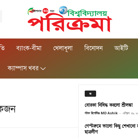
ীতি
ব্যাংক-বীমা
খেলাধূলা
বিনোদন
আইটি
ক্যাম্পাস খবর
জ
বোরকা নিষিদ্ধ করলো শ্রীলঙ্কা
োকজন
স্টাফ রিপোর্টারঃ MD Ashik
-
এপ্রিল ২৯, 
গেস্টরুমে ভালো কিছু শেখানো হ
ছাত্রলীগ