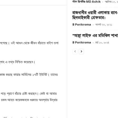
স্টাফ রিপোর্টারঃ MD Ashik
-
অক্টোবর ১০, 
রাজধানীর ওয়ারী এলাকায় র‌্য
ছিনতাইকারী গ্রেফতার।
B Porikroma
-
আগস্ট ৩০, ২০২১
“আস্থা লাইফ এর মতিঝিল শাখা
B Porikroma
-
মার্চ ১০, ২০২৪
 লেগেছে। ওই আগুন থেকে জীবন বাঁচাতে বাইশ তলা
ল্লাহ এ তথ্য নিশ্চিত করেছেন।
ে কাজ করছে ফায়ার সার্ভিসের ১৭টি ইউনিট। তাদের
ে প্রাণে বাঁচার চেষ্টা করছেন। কেউ বা আবার
 এ রকম আহত কয়েকজনকে গুরুতর অবস্থায় উদ্ধার