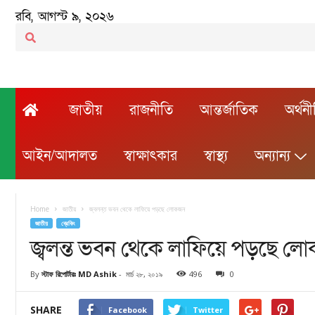
রবি, আগস্ট ৯, ২০২৬
জাতীয়
রাজনীতি
আন্তর্জাতিক
অর্থন
আইন/আদালত
স্বাক্ষাৎকার
স্বাস্থ্য
অন্যান্য
Home
জাতীয়
জ্বলন্ত ভবন থেকে লাফিয়ে পড়ছে লোকজন
জাতীয়
ব্রেকিং
জ্বলন্ত ভবন থেকে লাফিয়ে পড়ছে ল
By
স্টাফ রিপোর্টারঃ MD Ashik
-
মার্চ ২৮, ২০১৯
496
0
SHARE
Facebook
Twitter