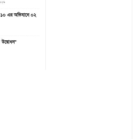
২০১৯
াব-১০ এর অভিযানে ০২
 উদ্বোধন”