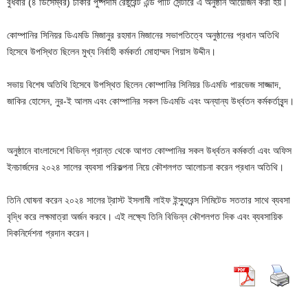
বুধবার (৪ ডিসেম্বর) ঢাকার পুষ্পদাম রেষ্টুরেন্ট এন্ড পার্টি সেন্টারে এ অনুষ্ঠান আয়োজন করা হয়।
কোম্পানির সিনিয়র ডিএমডি মিজানুর রহমান মিজানের সভাপতিত্বে অনুষ্ঠানের প্রধান অতিথি
হিসেবে উপস্থিত ছিলেন মুখ্য নির্বাহী কর্মকর্তা মোহাম্মদ গিয়াস উদ্দীন।
সভায় বিশেষ অতিথি হিসেবে উপস্থিত ছিলেন কোম্পানির সিনিয়র ডিএমডি পারভেজ সাজ্জাদ,
জাকির হোসেন, নুর-ই আলম এবং কোম্পানির সকল ডিএমডি এবং অন্যান্য উর্ধ্বতন কর্মকর্তাবৃন্দ।
অনুষ্ঠানে বাংলাদেশে বিভিন্ন প্রান্ত থেকে আগত কোম্পানির সকল উর্ধ্বতন কর্মকর্তা এবং অফিস
ইনচার্জদের ২০২৪ সালের ব্যবসা পরিকল্পনা নিয়ে কৌশলগত আলোচনা করেন প্রধান অতিথি।
তিনি ঘোষনা করেন ২০২৪ সালের ট্রাস্ট ইসলামী লাইফ ইন্স্যুরেন্স লিমিটেড সততার সাথে ব্যবসা
বৃদ্ধি করে লক্ষমাত্রা অর্জন করবে। এই লক্ষ্যে তিনি বিভিন্ন কৌশলগত দিক এবং ব্যবসায়িক
দিকনির্দেশনা প্রদান করেন।