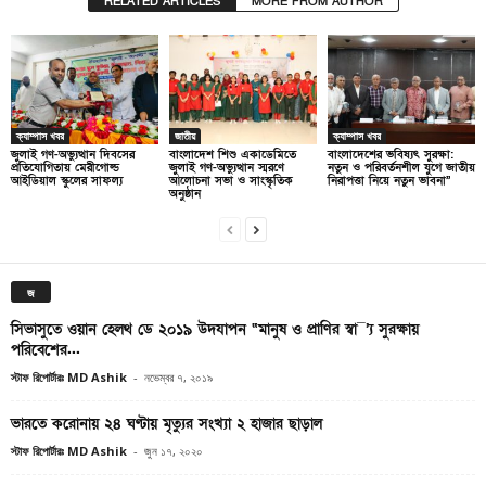
RELATED ARTICLES
MORE FROM AUTHOR
ক্যাম্পাস খবর
জাতীয়
ক্যাম্পাস খবর
জুলাই গণ-অভ্যুত্থান দিবসের
বাংলাদেশ শিশু একাডেমিতে
বাংলাদেশের ভবিষ্যৎ সুরক্ষা:
প্রতিযোগিতায় মেরীগোল্ড
জুলাই গণ-অভ্যুত্থান স্মরণে
নতুন ও পরিবর্তনশীল যুগে জাতীয়
আইডিয়াল স্কুলের সাফল্য
আলোচনা সভা ও সাংস্কৃতিক
নিরাপত্তা নিয়ে নতুন ভাবনা”
অনুষ্ঠান
জ
সিভাসুতে ওয়ান হেলথ ডে ২০১৯ উদযাপন “মানুষ ও প্রাণির স্বা¯’্য সুরক্ষায়
পরিবেশের...
স্টাফ রিপোর্টারঃ MD Ashik
-
নভেম্বর ৭, ২০১৯
ভারতে করোনায় ২৪ ঘণ্টায় মৃত্যুর সংখ্যা ২ হাজার ছাড়াল
স্টাফ রিপোর্টারঃ MD Ashik
-
জুন ১৭, ২০২০