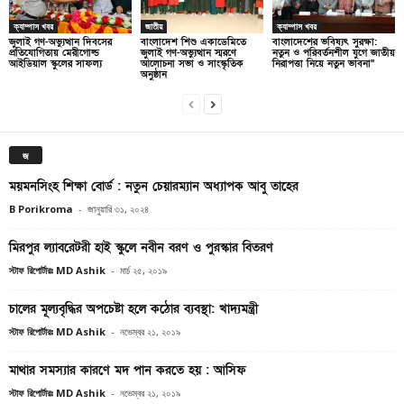
ক্যাম্পাস খবর
জাতীয়
ক্যাম্পাস খবর
জুলাই গণ-অভ্যুত্থান দিবসের
বাংলাদেশ শিশু একাডেমিতে
বাংলাদেশের ভবিষ্যৎ সুরক্ষা:
প্রতিযোগিতায় মেরীগোল্ড
জুলাই গণ-অভ্যুত্থান স্মরণে
নতুন ও পরিবর্তনশীল যুগে জাতীয়
আইডিয়াল স্কুলের সাফল্য
আলোচনা সভা ও সাংস্কৃতিক
নিরাপত্তা নিয়ে নতুন ভাবনা”
অনুষ্ঠান
জ
ময়মনসিংহ শিক্ষা বোর্ড : নতুন চেয়ারম্যান অধ্যাপক আবু তাহের
B Porikroma
-
জানুয়ারি ৩১, ২০২৪
মিরপুর ল্যাবরেটরী হাই স্কুলে নবীন বরণ ও পুরস্কার বিতরণ
স্টাফ রিপোর্টারঃ MD Ashik
-
মার্চ ২৫, ২০১৯
চালের মূল্যবৃদ্ধির অপচেষ্টা হলে কঠোর ব্যবস্থা: খাদ্যমন্ত্রী
স্টাফ রিপোর্টারঃ MD Ashik
-
নভেম্বর ২১, ২০১৯
মাথার সমস্যার কারণে মদ পান করতে হয় : আসিফ
স্টাফ রিপোর্টারঃ MD Ashik
-
নভেম্বর ২১, ২০১৯