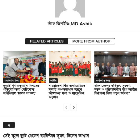
স্টাফ রিপোর্টারঃ MD Ashik
RELATED ARTICLES
MORE FROM AUTHOR
ক্যাম্পাস খবর
জাতীয়
ক্যাম্পাস খবর
জুলাই গণ-অভ্যুত্থান দিবসের
বাংলাদেশ শিশু একাডেমিতে
বাংলাদেশের ভবিষ্যৎ সুরক্ষা:
প্রতিযোগিতায় মেরীগোল্ড
জুলাই গণ-অভ্যুত্থান স্মরণে
নতুন ও পরিবর্তনশীল যুগে জাতীয়
আইডিয়াল স্কুলের সাফল্য
আলোচনা সভা ও সাংস্কৃতিক
নিরাপত্তা নিয়ে নতুন ভাবনা”
অনুষ্ঠান
জ
সেই স্কুলে ছুটে গেলেন ব্যারিস্টার সুমন, দিলেন আশ্বাস