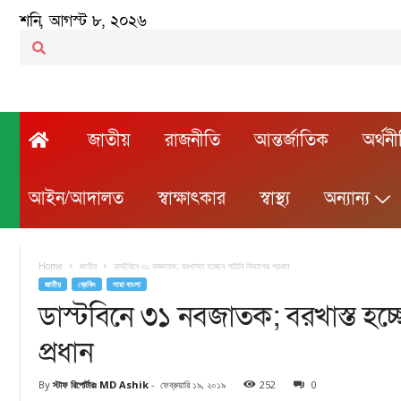
শনি, আগস্ট ৮, ২০২৬
জাতীয়
রাজনীতি
আন্তর্জাতিক
অর্থন
আইন/আদালত
স্বাক্ষাৎকার
স্বাস্থ্য
অন্যান্য
Home
জাতীয়
ডাস্টবিনে ৩১ নবজাতক; বরখাস্ত হচ্ছেন গাইনি বিভাগের প্রধান
জাতীয়
ব্রেকিং
সারা বাংলা
ডাস্টবিনে ৩১ নবজাতক; বরখাস্ত হচ্
প্রধান
By
স্টাফ রিপোর্টারঃ MD Ashik
-
ফেব্রুয়ারি ১৯, ২০১৯
252
0