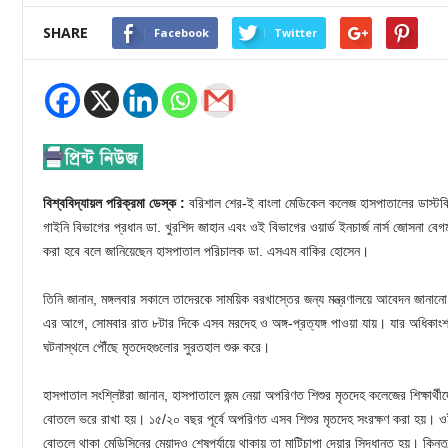
SHARE
Facebook
Twitter
বিশ্ববিদ্যায়ল পরিক্রমা ডেস্ক :
বরিশাল শের-ই বাংলা মেডিকেল কলেজ হাসপাতালের ডাস্টব
গাইনি বিভাগের প্রধান ডা. খুরশিদ জাহান এবং ওই বিভাগের ওয়ার্ড ইনচার্জ নার্স জোসনা বেগম
করা হবে বলে জানিয়েছেন হাসপাতাল পরিচালক ডা. এসএম বাকির হোসেন।
তিনি জানান, মঙ্গলবার সকালে তাদেরকে সাময়িক বরখাস্তের জন্য মন্ত্রণালয়ে আবেদন জানানে
এর আগে, সোমবার রাত ৮টার দিকে এসব মরদেহ ও অঙ্গ-প্রত্যঙ্গ পাওয়া যায়। যার অধিকা
ঘটনাস্থলে পৌঁছে মৃতদেহগুলোর সুরতহাল শুরু করে।
হাসপাতাল সংশ্লিষ্টরা জানান, হাসপাতালে জন্ম নেয়া অপরিণত শিশুর মৃতদেহ কলেজের শিক্ষার্থী
বোতলে ভরে রাখা হয়। ১৫/২০ বছর পূর্বে অপরিণত এসব শিশুর মৃতদেহ সংরক্ষণ করা হয়। ও
বোতলে থাকা মেডিসিনের মেয়াদও শেষপর্যায়ে থাকায় তা মাটিচাপা দেয়ার সিদ্ধান্ত হয়। কিন্