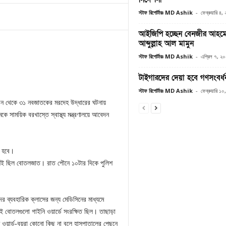
স্টাফ রিপোর্টারঃ MD Ashik
-
ফেব্রুয়ারি ৪
আইজিপি হচ্ছেন বেনজীর আহমেদ,
আব্দুল্লাহ আল মামুন
স্টাফ রিপোর্টারঃ MD Ashik
-
এপ্রিল ৭, ২
টাইগারদের দেয়া হবে গণসংবর্ধ
স্টাফ রিপোর্টারঃ MD Ashik
-
ফেব্রুয়ারি ১
িন থেকে ৩১ নবজাতকের মরদেহ উদ্ধারের ঘটনায়
কে সাময়িক বরখাস্তে স্বাস্থ্য মন্ত্রণালয়ে আবেদন
া হবে।
ংশই ছিল বোতলজাত। রাত পৌনে ১০টার দিকে পুলিশ
দের ব্যবহারিক ক্লাসের জন্য মেডিসিনের মাধ্যমে
ই বোতলগুলো গাইনি ওয়ার্ডে সংরক্ষিত ছিল। তাছাড়া
তু ওয়ার্ড-বয়রা কোনো কিছু না বলে হাসপাতালের পেছনে