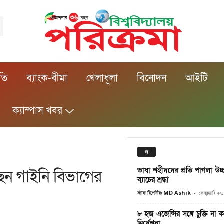
ীতি
ব্যাংক-বীমা
খেলাধূলা
বিনোদন
আইটি
ক্যাম্পাস খবর
জ
ভাষা শহীদদের প্রতি পাগলা উচ্
ছেন গাইনি বিভাগের
ব্যাচের শ্রদ্ধা
স্টাফ রিপোর্টারঃ MD Ashik
-
ফেব্রুয়ারি ২
৮ হজ এজেন্সির সঙ্গে চুক্তি না কর
নির্দেশনা