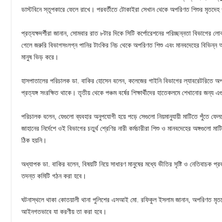
ডাস্টবিনে স্তূপকারে ফেলে রাখে। পরবর্তীতে টোকাইরা সেখান থেকে অপরিণত শিশুর মৃতদেহ ও 
প্রত্যক্ষদর্শীরা জানান, সোমবার রাত ৮টার দিকে সিটি কর্পোরেশনের পরিচ্ছন্নতা বিভাগের
গেলে জরুরি বিভাগসংলগ্ন পানির টাংকির নিচ থেকে অপরিণত শিশু এবং মানবদেহের বিভিন্ন অ
মানুষ ভিড় করে।
হাসপাতালের পরিচালক ডা. বাকির হোসেন বলেন, কলেজের গাইনি বিভাগের ল্যাবরেটরিতে অপ্রা
প্রত্যঙ্গ সংরক্ষিত থাকে। তৃতীয় থেকে পঞ্চম বর্ষের শিক্ষার্থীদের হাতেকলমে শেখানোর জন্য 
পরিচালক বলেন, যেগুলো ব্যবহার অনুপযোগী হয়ে পড়ে সেগুলো নিয়মানুযায়ী মাটিতে পুঁতে ফেল
জাহানের নির্দেশে ওই বিভাগের চতুর্থ শ্রেণির নারী কর্মচারীরা শিশু ও মানবদেহের অঙ্গগুলো ম
ঠিক হয়নি।
অধ্যাপক ডা. বাকির বলেন, বিষয়টি নিয়ে সাধারণ মানুষের মধ্যে ভীতির সৃষ্টি ও নেতিবাচক
তদন্ত কমিটি গঠন করা হবে।
ঘটনাস্থলে থাকা কোতয়ালী থানা পুলিশের এসআই মো. রফিকুল ইসলাম জানান, অপরিণত মৃতদে
আইনগতভাবে যা করণীয় তা করা হবে।