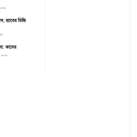
, ২০১৯
 র‌্যাবের ডিজি
০২০
না: কাদের
০, ২০২০