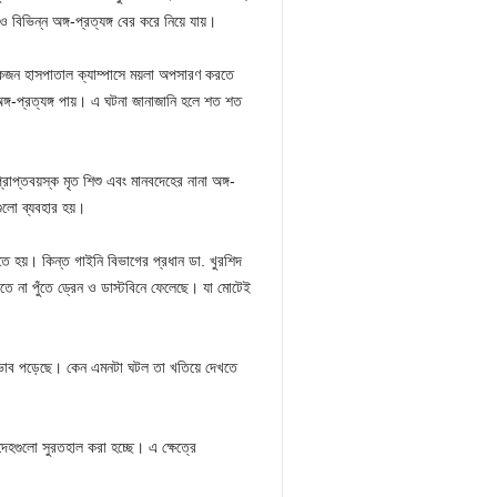
বিভিন্ন অঙ্গ-প্রত্যঙ্গ বের করে নিয়ে যায়।
 লোকজন হাসপাতাল ক্যাম্পাসে ময়লা অপসারণ করতে
ঙ্গ-প্রত্যঙ্গ পায়। এ ঘটনা জানাজানি হলে শত শত
প্তবয়স্ক মৃত শিশু এবং মানবদেহের নানা অঙ্গ-
এগুলো ব্যবহার হয়।
তে হয়। কিন্ত গাইনি বিভাগের প্রধান ডা. খুরশিদ
াটিতে না পুঁতে ড্রেন ও ডাস্টবিনে ফেলেছে। যা মোটেই
 প্রভাব পড়েছে। কেন এমনটা ঘটল তা খতিয়ে দেখতে
হগুলো সুরতহাল করা হচ্ছে। এ ক্ষেত্রে