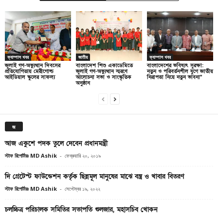
ক্যাম্পাস খবর
জাতীয়
ক্যাম্পাস খবর
জুলাই গণ-অভ্যুত্থান দিবসের
বাংলাদেশ শিশু একাডেমিতে
বাংলাদেশের ভবিষ্যৎ সুরক্ষা:
প্রতিযোগিতায় মেরীগোল্ড
জুলাই গণ-অভ্যুত্থান স্মরণে
নতুন ও পরিবর্তনশীল যুগে জাতীয়
আইডিয়াল স্কুলের সাফল্য
আলোচনা সভা ও সাংস্কৃতিক
নিরাপত্তা নিয়ে নতুন ভাবনা”
অনুষ্ঠান
জ
আজ একুশে পদক তুলে দেবেন প্রধানমন্ত্রী
স্টাফ রিপোর্টারঃ MD Ashik
-
ফেব্রুয়ারি ২০, ২০১৯
দি গ্রেটেস্ট ফাউন্ডেশন কর্তৃক ছিন্নমূল মানুষের মাঝে বস্ত্র ও খাবার বিতরণ
স্টাফ রিপোর্টারঃ MD Ashik
-
সেপ্টেম্বর ১৯, ২০২২
চলচ্চিত্র পরিচালক সমিতির সভাপতি গুলজার, মহাসচিব খোকন