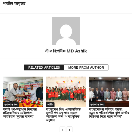
শারমিন আক্তার
স্টাফ রিপোর্টারঃ MD Ashik
RELATED ARTICLES
MORE FROM AUTHOR
ক্যাম্পাস খবর
জাতীয়
ক্যাম্পাস খবর
জুলাই গণ-অভ্যুত্থান দিবসের
বাংলাদেশ শিশু একাডেমিতে
বাংলাদেশের ভবিষ্যৎ সুরক্ষা:
প্রতিযোগিতায় মেরীগোল্ড
জুলাই গণ-অভ্যুত্থান স্মরণে
নতুন ও পরিবর্তনশীল যুগে জাতীয়
আইডিয়াল স্কুলের সাফল্য
আলোচনা সভা ও সাংস্কৃতিক
নিরাপত্তা নিয়ে নতুন ভাবনা”
অনুষ্ঠান