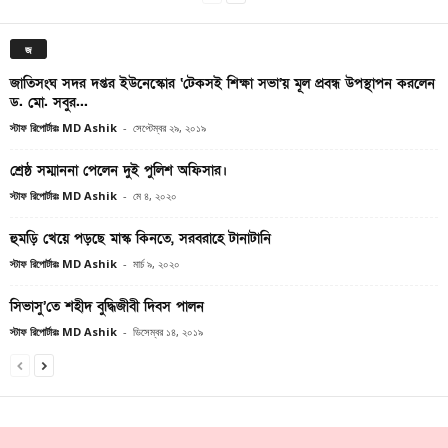
জ
জাতিসংঘ সদর দপ্তর ইউনেস্কোর ‘টেকসই শিক্ষা সভা’য় মূল প্রবন্ধ উপস্থাপন করলেন
ড. মো. সবুর...
স্টাফ রিপোর্টারঃ MD Ashik
-
সেপ্টেম্বর ২৯, ২০১৯
শ্রেষ্ঠ সম্মাননা পেলেন দুই পুলিশ অফিসার।
স্টাফ রিপোর্টারঃ MD Ashik
-
মে ৪, ২০২০
হুমড়ি খেয়ে পড়ছে মাস্ক কিনতে, সরবরাহে টানাটানি
স্টাফ রিপোর্টারঃ MD Ashik
-
মার্চ ৯, ২০২০
সিভাসু’তে শহীদ বুদ্ধিজীবী দিবস পালন
স্টাফ রিপোর্টারঃ MD Ashik
-
ডিসেম্বর ১৪, ২০১৯