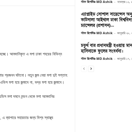
স্টাফ রিপোর্টারঃ MD Ashik
-
নভেম্বর ১২,
এ্যাপ্লাইড সোশাল সায়েন্সেস অ
ভাটসালা আইথাল ঢাকা বিশ্ববিদ্
চ্যান্সেলর (প্রশাসন)...
স্টাফ রিপোর্টারঃ MD Ashik
-
জানুয়ারি ২৮,
চতুর্থ বার প্রধানমন্ত্রী হওয়ায় মান
হাসিনাকে ফুলের সংবর্ধনা।
রা হচ্ছে। আমদানিকৃত এ মশা ঢাকা শহরের বিভিন্ন
স্টাফ রিপোর্টারঃ MD Ashik
-
জানুয়ারি ১৭,
মশার প্রজনন ঘটানো। নতুন জন্ম নেয়া মশা দুই সপ্তাহ
 এডিস মশা হয়ে জন্মাবে না, ভদ্র মশা হয়ে জন্মাবে।
এডিস মশা দমনে লন্ডন থেকে মশা আমদানির
ব্যাপারে সহায়তার জন্য বিশ্ব স্বাস্থ্য