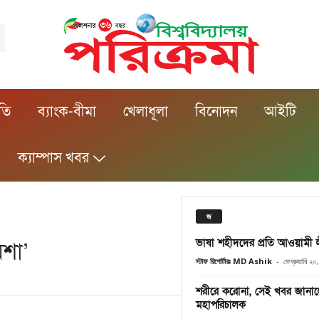
ীতি
ব্যাংক-বীমা
খেলাধূলা
বিনোদন
আইটি
ক্যাম্পাস খবর
জ
ভাষা শহীদদের প্রতি আওয়ামী লী
মশা’
স্টাফ রিপোর্টারঃ MD Ashik
-
ফেব্রুয়ারি ২
শরীরে করোনা, সেই খবর জানালেন
মহাপরিচালক