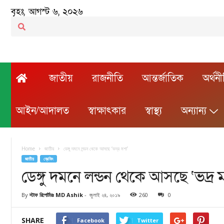
বৃহঃ, আগস্ট ৬, ২০২৬
জাতীয়
রাজনীতি
আন্তর্জাতিক
অর্থন
আইন/আদালত
স্বাক্ষাৎকার
স্বাস্থ্য
অন্যান্য
Home
জাতীয়
ডেঙ্গু দমনে লন্ডন থেকে আসছে ‘ভদ্র মশা’
জাতীয়
ব্রেকিং
ডেঙ্গু দমনে লন্ডন থেকে আসছে ‘ভদ্র 
By
স্টাফ রিপোর্টারঃ MD Ashik
-
জুলাই ২৪, ২০১৯
260
0
SHARE
Facebook
Twitter