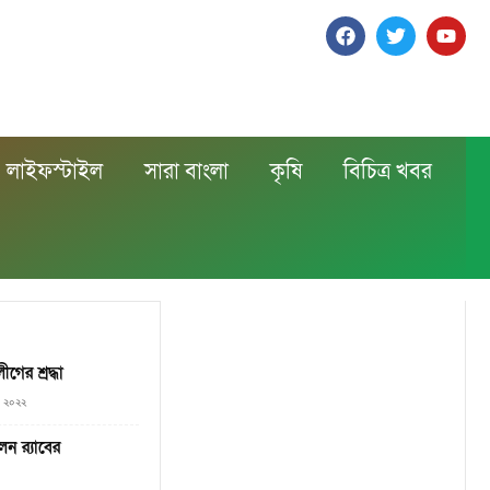
লাইফস্টাইল
সারা বাংলা
কৃষি
বিচিত্র খবর
গের শ্রদ্ধা
০, ২০২২
 র‍্যাবের