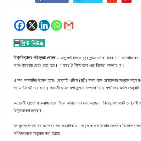
বিশ্ববিদ্যালয় পরিক্রমা ডেস্ক :
ডেঙ্গু মশা নিধনে সুদূর লন্ডন থেকে ‘ভদ্র মশা’ আমদানি ক
পাড়া-মহল্লায় ছেড়ে দেয়া হবে। এ মশার বৈশিষ্ট্য হলো এরা নিজেরা কামড়ায় না।
এ মশা আমদানির উদ্দেশ হলো- ডেঙ্গুবাহী এডিস (স্ত্রী) মশার সঙ্গে মেলামেশার মাধ্যমে নতুন 
পর এমনিতেই মরে যাবে। পরবর্তীতে যত মশা জন্মাবে সেগুলো ‘ভদ্র মশা’ হয়ে অর্থাৎ ডেঙ্গুবাহী
অনেকেই হয়তো এ কথাগুলোকে নিছক আষাঢ়ে গল্প মনে করছেন। কিন্তু বাস্তবেই ডেঙ্গুবাহী 
চিন্তাভাবনা চলছে।
স্বাস্থ্য অধিদফতরের মহাপরিচালক অধ্যাপক ডা. আবুল কালাম আজাদ মঙ্গলবার বিকেলে বলেন, এ 
অধিদফতরকে অনুরোধ করা হয়েছে।