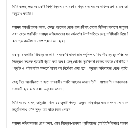
তিনি বলেন, লন্ডনের একটি বিশ্ববিদ্যালয়ে গবেষণার মাধ্যমে এ ধরনের কার্যকর মশা রয়েছে জান
অনুরোধ করেছি।
স্বাস্থ্য মহাপরিচালক বলেন, ডেঙ্গুর প্রকোপ থেকে রাজধানীসহ দেশের বিভিন্ন স্থানের মানুষক
এখন থেকে প্রতিদিন স্বাস্থ্য অধিদফতরের সব কর্মকর্তার উপস্থিতিতে ডেঙ্গু পরিস্থিতি নি
করে প্রয়োজনীয় পদক্ষেপ গ্রহণ করা হবে।
এছাড়া রাজধানীর বিভিন্ন সরকারি-বেসরকারি হাসপাতাল কর্তৃপক্ষ ও বিভাগীয় স্বাস্থ্য পরি
নিয়ন্ত্রণে সর্বাত্মক প্রচেষ্টা গ্রহণ করা হবে। ডেঙ্গু রোগের সুচিকিৎসা নিশ্চিত করতে সোসা
পদ্ধতি ও গাইডলাইন সম্পর্কে হালনাগাদ নির্দেশনা দেয়া হবে। স্বাস্থ্য অধিদফতর থেকে প্রতি 
ডেঙ্গু নিয়ে আতঙ্কিত না হতে নগরবাসীর প্রতি আহ্বান জানান তিনি। পাশাপাশি গণমাধ্যমকে স
সহযোগী হয়ে কাজ করার অনুরোধ করেন।
তিনি আরও বলেন, জানুয়ারি থেকে ২২ জুলাই পর্যন্ত ডেঙ্গুতে আক্রান্ত হয়ে হাসপাতালে ৭ হ
চতুর্থাংশেরও বেশি সুস্থ হয়ে বাড়ি ফিরে গেছেন।
স্বাস্থ্য অধিদফতরের রোগ তত্ত্ব, রোগ নিয়ন্ত্রণ-গবেষণা প্রতিষ্ঠানের (আইইডিসিআর) সাবে