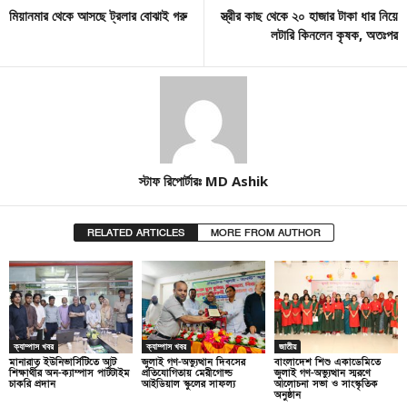
মিয়ানমার থেকে আসছে ট্রলার বোঝাই গরু
স্ত্রীর কাছ থেকে ২০ হাজার টাকা ধার নিয়ে
লটারি কিনলেন কৃষক, অতঃপর
স্টাফ রিপোর্টারঃ MD Ashik
RELATED ARTICLES
MORE FROM AUTHOR
ক্যাম্পাস খবর
ক্যাম্পাস খবর
জাতীয়
মানারাত ইউনিভার্সিটিতে আট
জুলাই গণ-অভ্যুত্থান দিবসের
বাংলাদেশ শিশু একাডেমিতে
শিক্ষার্থীর অন-ক্যাম্পাস পার্টটাইম
প্রতিযোগিতায় মেরীগোল্ড
জুলাই গণ-অভ্যুত্থান স্মরণে
চাকরি প্রদান
আইডিয়াল স্কুলের সাফল্য
আলোচনা সভা ও সাংস্কৃতিক
অনুষ্ঠান