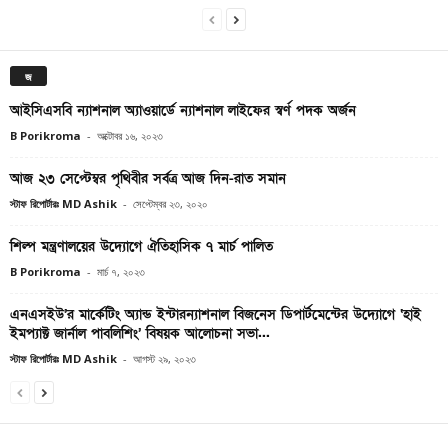
জ
আইসিএসবি ন্যাশনাল অ্যাওয়ার্ডে ন্যাশনাল লাইফের স্বর্ণ পদক অর্জন
B Porikroma
-
অক্টোবর ১৬, ২০২৩
আজ ২৩ সেপ্টেম্বর পৃথিবীর সর্বত্র আজ দিন-রাত সমান
স্টাফ রিপোর্টারঃ MD Ashik
-
সেপ্টেম্বর ২৩, ২০২০
শিল্প মন্ত্রণালয়ের উদ্যোগে ঐতিহাসিক ৭ মার্চ পালিত
B Porikroma
-
মার্চ ৭, ২০২৩
এনএসইউ’র মার্কেটিং অ্যান্ড ইন্টারন্যাশনাল বিজনেস ডিপার্টমেন্টের উদ্যোগে ‘হাই
ইমপ্যাক্ট জার্নাল পাবলিশিং’ বিষয়ক আলোচনা সভা...
স্টাফ রিপোর্টারঃ MD Ashik
-
আগস্ট ২৯, ২০২৩