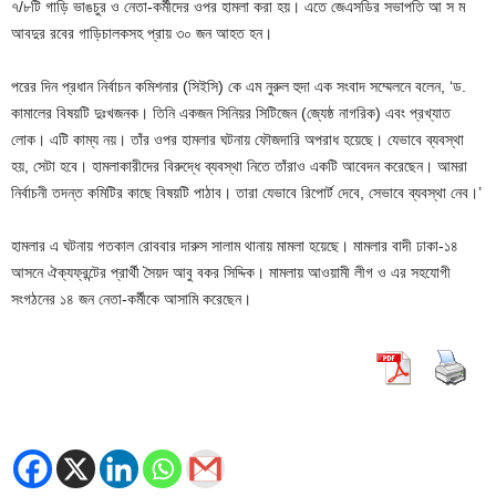
৭/৮টি গাড়ি ভাঙচুর ও নেতা-কর্মীদের ওপর হামলা করা হয়। এতে জেএসডির সভাপতি আ স ম
আবদুর রবের গাড়িচালকসহ প্রায় ৩০ জন আহত হন।
পরের দিন প্রধান নির্বাচন কমিশনার (সিইসি) কে এম নুরুল হুদা এক সংবাদ সম্মেলনে বলেন, ‘ড.
কামালের বিষয়টি দুঃখজনক। তিনি একজন সিনিয়র সিটিজেন (জ্যেষ্ঠ নাগরিক) এবং প্রখ্যাত
লোক। এটি কাম্য নয়। তাঁর ওপর হামলার ঘটনায় ফৌজদারি অপরাধ হয়েছে। যেভাবে ব্যবস্থা
হয়, সেটা হবে। হামলাকারীদের বিরুদ্ধে ব্যবস্থা নিতে তাঁরাও একটি আবেদন করেছেন। আমরা
নির্বাচনী তদন্ত কমিটির কাছে বিষয়টি পাঠাব। তারা যেভাবে রিপোর্ট দেবে, সেভাবে ব্যবস্থা নেব।’
হামলার এ ঘটনায় গতকাল রোববার দারুস সালাম থানায় মামলা হয়েছে। মামলার বাদী ঢাকা-১৪
আসনে ঐক্যফ্রন্টের প্রার্থী সৈয়দ আবু বকর সিদ্দিক। মামলায় আওয়ামী লীগ ও এর সহযোগী
সংগঠনের ১৪ জন নেতা-কর্মীকে আসামি করেছেন।