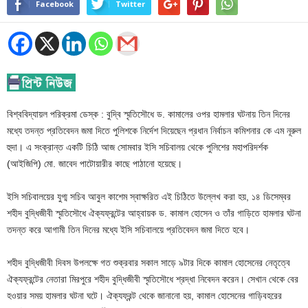
Facebook
Twitter
বিশ্ববিদ্যায়ল পরিক্রমা ডেস্ক : বুদ্বি স্মৃতিসৌধে ড. কামালের ওপর হামলার ঘটনায় তিন দিনের
মধ্যে তদন্ত প্রতিবেদন জমা দিতে পুলিশকে নির্দেশ দিয়েছেন প্রধান নির্বাচন কমিশনার কে এম নূরুল
হুদা। এ সংক্রান্ত একটি চিঠি আজ সোমবার ইসি সচিবালয় থেকে পুলিশের মহাপরিদর্শক
(আইজিপি) মো. জাবেদ পাটোয়ারীর কাছে পাঠানো হয়েছে।
ইসি সচিবালয়ের যুগ্ম সচিব আবুল কাশেম স্বাক্ষরিত এই চিঠিতে উল্লেখ করা হয়, ১৪ ডিসেম্বর
শহীদ বুদ্ধিজীবী স্মৃতিসৌধে ঐক্যফ্রন্টের আহ্বায়ক ড. কামাল হোসেন ও তাঁর গাড়িতে হামলার ঘটনা
তদন্ত করে আগামী তিন দিনের মধ্যে ইসি সচিবালয়ে প্রতিবেদন জমা দিতে হবে।
শহীদ বুদ্ধিজীবী দিবস উপলক্ষে গত শুক্রবার সকাল সাড়ে ৯টার দিকে কামাল হোসেনের নেতৃত্বে
ঐক্যফ্রন্টের নেতারা মিরপুরে শহীদ বুদ্ধিজীবী স্মৃতিসৌধে শ্রদ্ধা নিবেদন করেন। সেখান থেকে বের
হওয়ার সময় হামলার ঘটনা ঘটে। ঐক্যফ্রন্ট থেকে জানানো হয়, কামাল হোসেনের গাড়িবহরের