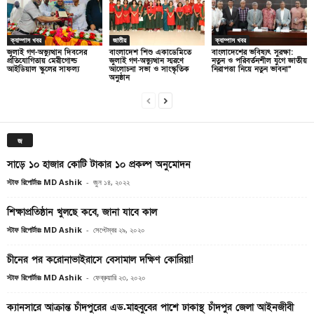
ক্যাম্পাস খবর
জাতীয়
ক্যাম্পাস খবর
জুলাই গণ-অভ্যুত্থান দিবসের
বাংলাদেশ শিশু একাডেমিতে
বাংলাদেশের ভবিষ্যৎ সুরক্ষা:
প্রতিযোগিতায় মেরীগোল্ড
জুলাই গণ-অভ্যুত্থান স্মরণে
নতুন ও পরিবর্তনশীল যুগে জাতীয়
আইডিয়াল স্কুলের সাফল্য
আলোচনা সভা ও সাংস্কৃতিক
নিরাপত্তা নিয়ে নতুন ভাবনা”
অনুষ্ঠান
জ
সাড়ে ১০ হাজার কোটি টাকার ১০ প্রকল্প অনুমোদন
স্টাফ রিপোর্টারঃ MD Ashik
-
জুন ১৪, ২০২২
শিক্ষাপ্রতিষ্ঠান খুলছে কবে, জানা যাবে কাল
স্টাফ রিপোর্টারঃ MD Ashik
-
সেপ্টেম্বর ২৯, ২০২০
চীনের পর করোনাভাইরাসে বেসামাল দক্ষিণ কোরিয়া!
স্টাফ রিপোর্টারঃ MD Ashik
-
ফেব্রুয়ারি ২৩, ২০২০
ক্যানসারে আক্রান্ত চাঁদপুরের এড.মাহবুবের পাশে ঢাকাস্থ চাঁদপুর জেলা আইনজীবী