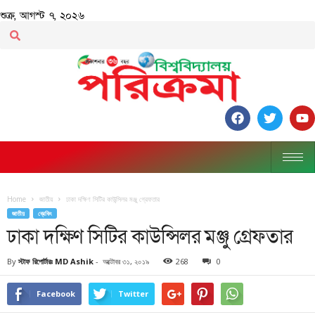
শুক্র, আগস্ট ৭, ২০২৬
Home
জাতীয়
ঢাকা দক্ষিণ সিটির কাউন্সিলর মঞ্জু গ্রেফতার
জাতীয়
ব্রেকিং
ঢাকা দক্ষিণ সিটির কাউন্সিলর মঞ্জু গ্রেফতার
By
স্টাফ রিপোর্টারঃ MD Ashik
-
অক্টোবর ৩১, ২০১৯
268
0
Facebook
Twitter