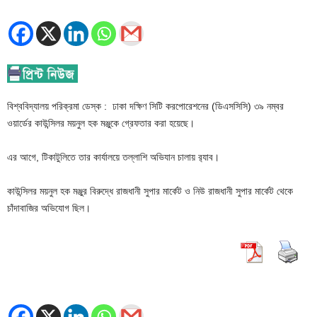
বিশ্ববিদ্যালয় পরিক্রমা ডেস্ক : ঢাকা দক্ষিণ সিটি করপোরেশনের (ডিএসসিসি) ৩৯ নম্বর
ওয়ার্ডের কাউন্সিলর ময়নুল হক মঞ্জুকে গ্রেফতার করা হয়েছে।
এর আগে, টিকাটুলিতে তার কার্যালয়ে তল্লাশি অভিযান চালায় র‌্যাব।
কাউন্সিলর ময়নুল হক মঞ্জুর বিরুদ্ধে রাজধানী সুপার মার্কেট ও নিউ রাজধানী সুপার মার্কেট থেকে
চাঁদাবাজির অভিযোগ ছিল।