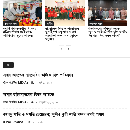
ক্যাম্পাস খবর
জাতীয়
ক্যাম্পাস খবর
জুলাই গণ-অভ্যুত্থান দিবসের
বাংলাদেশ শিশু একাডেমিতে
বাংলাদেশের ভবিষ্যৎ সুরক্ষা:
প্রতিযোগিতায় মেরীগোল্ড
জুলাই গণ-অভ্যুত্থান স্মরণে
নতুন ও পরিবর্তনশীল যুগে জাতীয়
আইডিয়াল স্কুলের সাফল্য
আলোচনা সভা ও সাংস্কৃতিক
নিরাপত্তা নিয়ে নতুন ভাবনা”
অনুষ্ঠান
জ
এবার ভারতের সাবমেরিন আটকে দিল পাকিস্তান
স্টাফ রিপোর্টারঃ MD Ashik
-
মার্চ ৫, ২০১৯
আবার ডাইনোসরেরা ফিরে আসবে!
স্টাফ রিপোর্টারঃ MD Ashik
-
জানুয়ারি ২৮, ২০১৯
বঙ্গবন্ধু শান্তি ও সমৃদ্ধি চেয়েছেন; জুলিও কুরি শান্তি পদক তারই প্রমাণ
B Porikroma
-
মে ২৮, ২০২৩