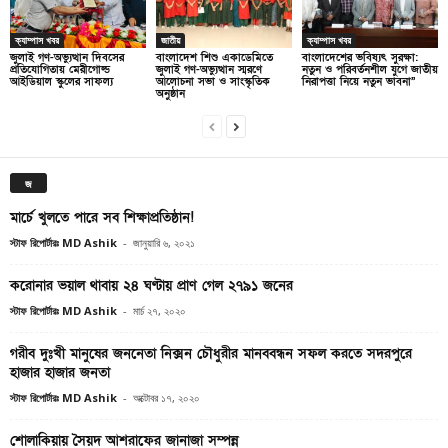
ক্যাম্পাস খবর
জাতীয়
ক্যাম্পাস খবর
জুলাই গণ-অভ্যুত্থান দিবসের
বাংলাদেশ শিশু একাডেমিতে
বাংলাদেশের ভবিষ্যৎ সুরক্ষা:
প্রতিযোগিতায় মেরীগোল্ড
জুলাই গণ-অভ্যুত্থান স্মরণে
নতুন ও পরিবর্তনশীল যুগে জাতীয়
আইডিয়াল স্কুলের সাফল্য
আলোচনা সভা ও সাংস্কৃতিক
নিরাপত্তা নিয়ে নতুন ভাবনা”
অনুষ্ঠান
জ
মার্চে খুলতে পারে সব শিক্ষাপ্রতিষ্ঠান!
স্টাফ রিপোর্টারঃ MD Ashik
-
জানুয়ারি ৬, ২০২১
করোনার ভয়াল থাবায় ২৪ ঘণ্টায় প্রাণ গেল ২৭৯১ জনের
স্টাফ রিপোর্টারঃ MD Ashik
-
মার্চ ২৭, ২০২০
গরীব দুঃখী মানুষের জননেতা নিক্সন চৌধুরীর মানববন্ধন সফল করতে সদরপুরে
হাজার হাজার জনতা
স্টাফ রিপোর্টারঃ MD Ashik
-
অক্টোবর ১৭, ২০২০
শোলাকিয়ায় সৈয়দ আশরাফের জানাজা সম্পন্ন