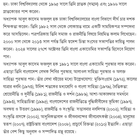
হন। ঢাকা বিশ্ববিদ্যালয় থেকে ১৯৬৫ সালে তিনি স্নাতক (সম্মান) এবং ১৯৬৬ সালে
স্নাতকোত্তর পাশ করেন।
অধ্যাপক আবুল কাসেম ফজলুল হক ঢাকা বিশ্ববিদ্যালয়ের বাংলা বিভাগে দীর্ঘ চার দশক
শিক্ষকতা করেন। তিনি ১৯৮২ সাল থেকে লোকায়ত নামে একটি সাময়িকপত্র সম্পাদনা
করে আসছিলেন। পত্রপত্রিকায় তিনি সমাজ ও রাজনীতি বিষয়ে নিয়মিত কলাম লিখেছেন।
২০০০ সাল থেকে ২০১৩ সাল পর্যন্ত তিনি স্বদেশ চিন্তা সংঘের সভাপতির দায়িত্ব পালন
করেন। ২০২৪ সালের ২৭শে অক্টোবর তিনি বাংলা একাডেমির সভাপতি হিসেবে নিয়োগ
পান।
অধ্যাপক আবুল কাসেম ফজলুল হক ১৯৮১ সালে বাংলা একাডেমি পুরস্কার লাভ করেন।
এছাড়া তিনি বাংলাদেশ লেখক শিবির পুরস্কার, আলাওল সাহিত্য পুরস্কার ও অলক্ত
সাহিত্য পুরস্কার পান। তাঁর লেখা বইয়ের মধ্যে উল্লেখযোগ্য: মুক্তিসংগ্রাম (১৯৭২), কালের
যাত্রার ধ্বনি (১৯৭৩), উনিশ শতকের মধ্যশ্রেণি ও বাংলা সাহিত্য (১৯৭৯), নৈতিকতা:
শ্রেয়োনীতি ও দুর্নীতি (১৯৮১), রাজনীতি ও দর্শন (১৯৮৯), আশা-আকাঙ্ক্ষার সমর্থনে
(১৯৯৩), সাহিত্যচিন্তা (১৯৯৫), বাংলাদেশের রাজনীতিতে বুদ্ধিজীবীদের ভূমিকা (১৯৯৭),
অবক্ষয় ও উত্তরণ (১৯৯৮), রাজনীতি ও সংস্কৃতি: সম্ভাবনার নবদিগন্ত (২০০২), সাহিত্য ও
সংস্কৃতি প্রসঙ্গে (২০০২), আধুনিকতাবাদ ও জীবনানন্দের জীবনোৎকণ্ঠা (২০০৪), মানুষের
স্বরূপ (২০০৭), রাষ্ট্রচিন্তায় বাংলাদেশ (২০০৮), প্রাচুর্যে রিক্ততা (২০১০) ইত্যাদি। এছাড়া
তাঁর বেশ কিছু অনুবাদ ও সম্পাদিত গ্রন্থ রয়েছে।