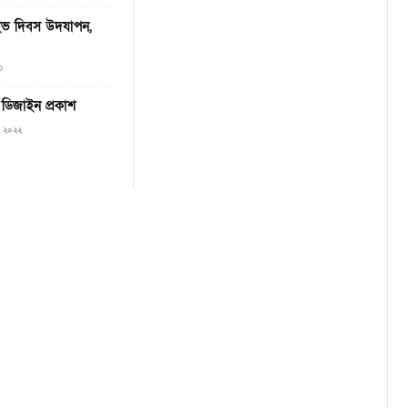
াইভ দিবস উদযাপন,
৩
র ডিজাইন প্রকাশ
৭, ২০২২