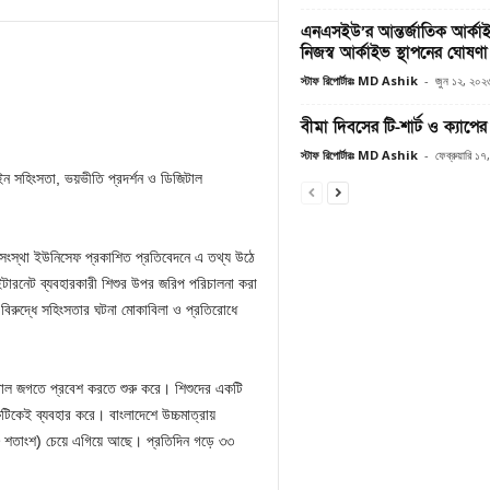
এনএসইউ’র আন্তর্জাতিক আর্ক
নিজস্ব আর্কাইভ স্থাপনের ঘোষণা
স্টাফ রিপোর্টারঃ MD Ashik
-
জুন ১২, ২০২
বীমা দিবসের টি-শার্ট ও ক্যাপে
স্টাফ রিপোর্টারঃ MD Ashik
-
ফেব্রুয়ারি ১
ন সহিংসতা, ভয়ভীতি প্রদর্শন ও ডিজিটাল
য়ক সংস্থা ইউনিসেফ প্রকাশিত প্রতিবেদনে এ তথ্য উঠে
ন্টারনেট ব্যবহারকারী শিশুর উপর জরিপ পরিচালনা করা
িরুদ্ধে সহিংসতার ঘটনা মোকাবিলা ও প্রতিরোধে
িটাল জগতে প্রবেশ করতে শুরু করে। শিশুদের একটি
টিকেই ব্যবহার করে। বাংলাদেশে উচ্চমাত্রায়
৪৮ শতাংশ) চেয়ে এগিয়ে আছে। প্রতিদিন গড়ে ৩৩