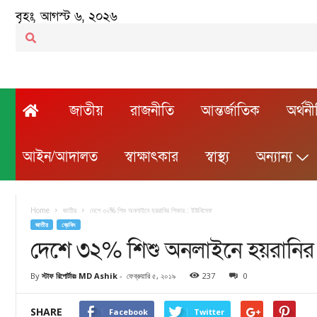
বৃহঃ, আগস্ট ৬, ২০২৬
জাতীয়
রাজনীতি
আন্তর্জাতিক
অর্থন
আইন/আদালত
স্বাক্ষাৎকার
স্বাস্থ্য
অন্যান্য
Home
জাতীয়
দেশে ৩২% শিশু অনলাইনে হয়রানির শিকার : ইউনিসেফ
জাতীয়
ব্রেকিং
দেশে ৩২% শিশু অনলাইনে হয়রানির
By
স্টাফ রিপোর্টারঃ MD Ashik
-
ফেব্রুয়ারি ৫, ২০১৯
237
0
SHARE
Facebook
Twitter