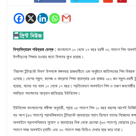
বিশ্ববিদ্যায়ল পরিক্রমা ডেস্ক :
বাংলাদেশে ১০ থেকে ১৭ বছর বয়সী ৩২ শতাংশ শিশু অনলাই
উৎপীড়নের শিকার হওয়ার মতো বিপদের মুখে রয়েছে।
‘নিরাপদ ইন্টারনেট দিবস’ উপলক্ষে মঙ্গলবার রাজধানীতে এক অনুষ্ঠানে জাতিসংঘের শিশু বিষ
এসেছে। দেশের স্কুল, কলেজ ও মাদ্রাসা শিক্ষা ব্যবস্থার এক হাজার ২৮১ জন স্কুল-বয়সী ই
হয়েছে, যাদের গড় বয়স ১০ থেকে ১৭ বছর। প্রতিবেদনে অনলাইনে শিশু ও তরুণ জনগোষ্ঠীর ব
সমন্বিত পদক্ষেপের আহ্বান জানিয়েছে ইউনিসেফ।
ইউনিসেফ বাংলাদেশের সমীক্ষা অনুযায়ী, প্রায় ২৫ শতাংশ শিশু ১১ বছর বয়সের আগেই ডিজ
বড় অংশ (৬৩ শতাংশ) প্রাথমিকভাবে ইন্টারনেট ব্যবহারের স্থান হিসেবে তাদের নিজেদের কক্ষ
অনলাইনে প্রবেশাধিকারে সুযোগ ও ব্যবহারের দিক থেকে ছেলেরা (৬৩ শতাংশ) মেয়েদের (
শতাংশ সময় অনলাইন চ্যাটিং এবং ৩০ শতাংশ সময় ভিডিও দেখায় ব্যয় করে তারা।