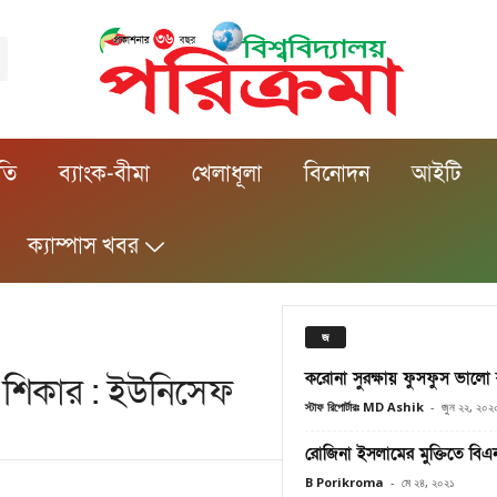
ীতি
ব্যাংক-বীমা
খেলাধূলা
বিনোদন
আইটি
ক্যাম্পাস খবর
জ
করোনা সুরক্ষায় ফুসফুস ভালো
 শিকার : ইউনিসেফ
স্টাফ রিপোর্টারঃ MD Ashik
-
জুন ২২, ২০২
রোজিনা ইসলামের মুক্তিতে বিএনপি
B Porikroma
-
মে ২৪, ২০২১