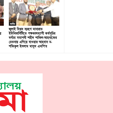
জাতীয়
জুলাই বিপ্লব স্মরণে মানারাত
ে
ইউনিভার্সিটিতে পক্ষকালব্যাপী কর্মসূচির
বর্ণাঢ্য সমাপনী শহীদ শাকিল-আহনাফের
চেতনায় এগিয়ে যাওয়ার আহবান ড.
শফিকুল ইসলাম মাসুদ এমপি’র