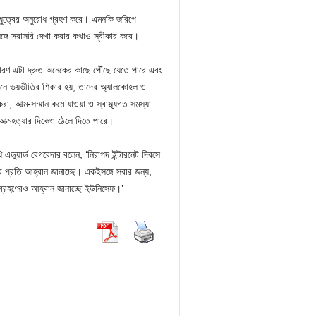
ধুত্বের অনুরোধ গ্রহণ করে। এমনকি জরিপে
ঙ্গে সরাসরি দেখা করার কথাও স্বীকার করে।
ারণ এটা দ্রুত অনেকের কাছে পৌঁছে যেতে পারে এবং
নলাইনে ভয়ভীতির শিকার হয়, তাদের অ্যালকোহল ও
, আত্ম-সম্মান কমে যাওয়া ও স্বাস্থ্যগত সমস্যা
আত্মহত্যার দিকেও ঠেলে দিতে পারে।
এডুয়ার্ড বেগবেদার বলেন, ‘নিরাপদ ইন্টারনেট দিবসে
প্রতি আহ্বান জানাচ্ছে। একইসঙ্গে সবার জন্য,
 গ্রহণেরও আহ্বান জানাচ্ছে ইউনিসেফ।’