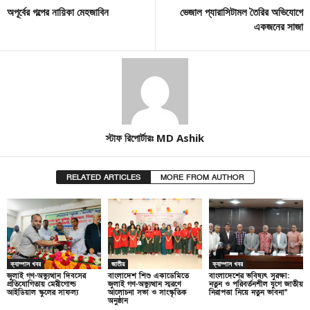
অপূর্বের গল্পের নায়িকা মেহজাবিন
ভেজাল প্যারাসিটামল তৈরির অভিযোগে
একজনের সাজা
স্টাফ রিপোর্টারঃ MD Ashik
RELATED ARTICLES
MORE FROM AUTHOR
ক্যাম্পাস খবর
জাতীয়
ক্যাম্পাস খবর
জুলাই গণ-অভ্যুত্থান দিবসের
বাংলাদেশ শিশু একাডেমিতে
বাংলাদেশের ভবিষ্যৎ সুরক্ষা:
প্রতিযোগিতায় মেরীগোল্ড
জুলাই গণ-অভ্যুত্থান স্মরণে
নতুন ও পরিবর্তনশীল যুগে জাতীয়
আইডিয়াল স্কুলের সাফল্য
আলোচনা সভা ও সাংস্কৃতিক
নিরাপত্তা নিয়ে নতুন ভাবনা”
অনুষ্ঠান