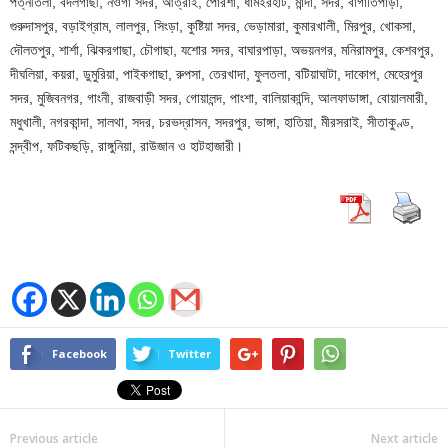
পত্নীতলা, বদলগাছী, নওগাঁ সদর, আত্রাই, পোরশা, ধামইরহাট, মান্দা, সদর, বাগাতিপাড়া,
গুরুদাসপুর, বড়াইগ্রাম, লালপুর, সিংড়া, কুষ্টিয়া সদর, ভেড়ামারা, কুমারখালী, মিরপুর, খোকসা,
দৌলতপুর, শার্শা, ঝিকরগাছা, চৌগাছা, যশোর সদর, বাঘারপাড়া, অভয়নগর, মনিরামপুর, কেশবপুর,
দীঘলিয়া, কয়রা, ডুমুরিয়া, পাইকগাছা, রুপসা, তেরখাদা, ফুলতলা, বটিয়াঘাটা, দাকোপ, মেহেরপুর
সদর, মুজিবনগর, গাংনী, রাজবাড়ী সদর, গোয়ালন্দ, পাংশা, বালিয়াকান্দি, আলফাডাঙ্গা, বোয়ালমারী,
মধুখালী, নগরকান্দা, সালথা, সদর, চরভদ্রাসন, সদরপুর, ভাঙ্গা, হাতিয়া, মীরসরাই, সীতাকুণ্ড,
সন্দ্বীপ, ফটিকছড়ি, রাঙ্গুনিয়া, রাউজান ও হাটহাজারী।
Facebook
Twitter
Previous article
Next article