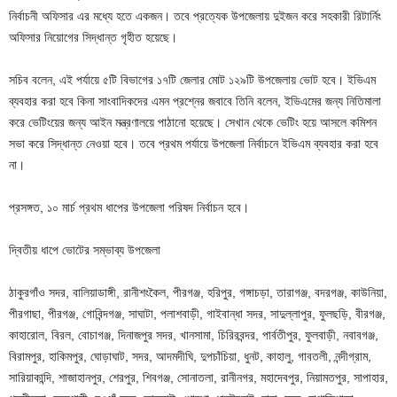
নির্বাচনী অফিসার এর মধ্যে হতে একজন। তবে প্রত্যেক উপজেলায় দুইজন করে সহকারী রিটার্নিং
অফিসার নিয়োগের সিদ্ধান্ত গৃহীত হয়েছে।
সচিব বলেন, এই পর্যায়ে ৫টি বিভাগের ১৭টি জেলার মোট ১২৯টি উপজেলায় ভোট হবে। ইভিএম
ব্যবহার করা হবে কিনা সাংবাদিকদের এমন প্রশ্নের জবাবে তিনি বলেন, ইভিএমের জন্য নিতিমালা
করে ভেটিংয়ের জন্য আইন মন্ত্রণালয়ে পাঠানো হয়েছে। সেখান থেকে ভেটিং হয়ে আসলে কমিশন
সভা করে সিদ্ধান্ত নেওয়া হবে। তবে প্রথম পর্যায়ে উপজেলা নির্বাচনে ইভিএম ব্যবহার করা হবে
না।
প্রসঙ্গত, ১০ মার্চ প্রথম ধাপের উপজেলা পরিষদ নির্বাচন হবে।
দ্বিতীয় ধাপে ভোটের সম্ভাব্য উপজেলা
ঠাকুরগাঁও সদর, বালিয়াডাঙ্গী, রানীশংকৈল, পীরগঞ্জ, হরিপুর, গঙ্গাচড়া, তারাগঞ্জ, বদরগঞ্জ, কাউনিয়া,
পীরগাছা, পীরগঞ্জ, গোবিন্দগঞ্জ, সাঘাটা, পলাশবাড়ী, গাইবান্ধা সদর, সাদুল্লাপুর, ফুলছড়ি, বীরগঞ্জ,
কাহারোল, বিরল, বোচাগঞ্জ, দিনাজপুর সদর, খানসামা, চিরিরবন্দর, পার্বতীপুর, ফুলবাড়ী, নবাবগঞ্জ,
বিরামপুর, হাকিমপুর, ঘোড়াঘাট, সদর, আদমদীঘি, দুপচাঁচিয়া, ধুনট, কাহালু, গাবতলী, নন্দীগ্রাম,
সারিয়াকান্দি, শাজাহানপুর, শেরপুর, শিবগঞ্জ, সোনাতলা, রানীনগর, মহাদেবপুর, নিয়ামতপুর, সাপাহার,