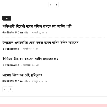
জ
‘শক্তিশালী’ বিরোধী দলের ভূমিকা রাখতে চায় জাতীয় পার্টি
স্টাফ রিপোর্টারঃ MD Ashik
-
জানুয়ারি ৫, ২০১৯
ইন্স্যুরেন্স একাডেমির বোর্ড সদস্য হলেন নাসির উদ্দিন আহমেদ
B Porikroma
-
আগস্ট ২৫, ২০২২
‘বিনিময়’ উদ্বোধন করলেন সজীব ওয়াজেদ জয়
B Porikroma
-
নভেম্বর ১৩, ২০২২
চ্যালেঞ্জ নিতে ভয় নেই মুমিনুলের
স্টাফ রিপোর্টারঃ MD Ashik
-
নভেম্বর ৬, ২০১৯