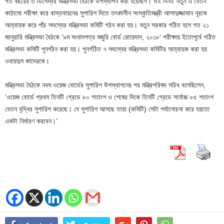
গত বছরের ৩ ডিসেম্বর মন্ত্রিসভা বৈঠকে উপস্থাপন করা হয়েছিল। ওই দিনই নতুন এ বেতন
কাঠামো পরীক্ষা করে বাস্তবায়নের সুপারিশ দিতে তৎকালীন সংস্কৃতিমন্ত্রী আসাদুজ্জামান নূরকে
আহ্বায়ক করে পাঁচ সদস্যের মন্ত্রিসভা কমিটি গঠন করা হয়। নতুন সরকার গঠিত হলে গত ২১
জানুয়ারি মন্ত্রিসভা বৈঠকে ‘৯ম সংবাদপত্র মজুরি বোর্ড রোয়েদাদ, ২০১৮’ পরীক্ষায় ইতোপূর্বে গঠিত
মন্ত্রিসভা কমিটি পুনর্গঠন করা হয়। পুনর্গঠিত ৭ সদস্যের মন্ত্রিসভা কমিটির আহ্বায়ক করা হয়
ওবায়দুল কাদেরকে।
মন্ত্রিসভা বৈঠকে নবম ওয়েজ বোর্ডের সুপারিশ উপস্থাপনের পর মন্ত্রিপরিষদ সচিব বলেছিলেন,
‘ওয়েজ বোর্ডে প্রথম তিনটি গ্রেডে ৮০ শতাংশ ও শেষের দিকে তিনটি গ্রেডে সর্বোচ্চ ৮৫ শতাংশ
বেতন বৃদ্ধির সুপারিশ করেছে। যে সুপারিশ আসছে তারা (কমিটি) সেটা পর্যালোচনা করে হয়তো
একটা নির্ধারণ করবেন।’