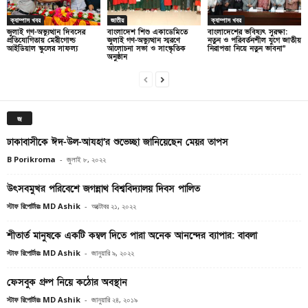
ক্যাম্পাস খবর
জাতীয়
ক্যাম্পাস খবর
জুলাই গণ-অভ্যুত্থান দিবসের
বাংলাদেশ শিশু একাডেমিতে
বাংলাদেশের ভবিষ্যৎ সুরক্ষা:
প্রতিযোগিতায় মেরীগোল্ড
জুলাই গণ-অভ্যুত্থান স্মরণে
নতুন ও পরিবর্তনশীল যুগে জাতীয়
আইডিয়াল স্কুলের সাফল্য
আলোচনা সভা ও সাংস্কৃতিক
নিরাপত্তা নিয়ে নতুন ভাবনা”
অনুষ্ঠান
জ
ঢাকাবাসীকে ঈদ-উল-আযহা’র শুভেচ্ছা জানিয়েছেন মেয়র তাপস
B Porikroma
-
জুলাই ৮, ২০২২
উৎসবমুখর পরিবেশে জগন্নাথ বিশ্ববিদ্যালয় দিবস পালিত
স্টাফ রিপোর্টারঃ MD Ashik
-
অক্টোবর ২১, ২০২২
শীতার্ত মানুষকে একটি কম্বল দিতে পারা অনেক আনন্দের ব্যাপার: বাবলা
স্টাফ রিপোর্টারঃ MD Ashik
-
জানুয়ারি ৯, ২০২২
ফেসবুক গ্রুপ নিয়ে কঠোর অবস্থান
স্টাফ রিপোর্টারঃ MD Ashik
-
জানুয়ারি ২৪, ২০১৯