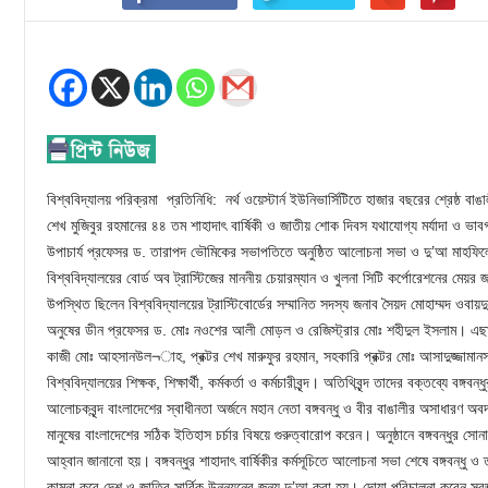
বিশ্ববিদ্যালয় পরিক্রমা প্রতিনিধি: নর্থ ওয়েস্টার্ন ইউনিভার্সিটিতে হাজার বছরের শ্রেষ্ঠ বা
শেখ মুজিবুর রহমানের ৪৪ তম শাহাদাৎ বার্ষিকী ও জাতীয় শোক দিবস যথাযোগ্য মর্যাদা ও ভাবগ
উপাচার্য প্রফেসর ড. তারাপদ ভৌমিকের সভাপতিতে অনুষ্ঠিত আলোচনা সভা ও দু’আ মাহফ
বিশ্ববিদ্যালয়ের বোর্ড অব ট্রাস্টিজের মাননীয় চেয়ারম্যান ও খুলনা সিটি কর্পোরেশনের মেয়
উপস্থিত ছিলেন বিশ্ববিদ্যালয়ের ট্রাস্টিবোর্ডের সম্মানিত সদস্য জনাব সৈয়দ মোহাম্মদ ওবায়দ
অনুষের ডীন প্রফেসর ড. মোঃ নওশের আলী মোড়ল ও রেজিস্ট্রার মোঃ শহীদুল ইসলাম। এছাড়া
কাজী মোঃ আহসানউল¬াহ, প্রক্টর শেখ মারুফুর রহমান, সহকারি প্রক্টর মোঃ আসাদুজ্জামানস
বিশ্ববিদ্যালয়ের শিক্ষক, শিক্ষার্থী, কর্মকর্তা ও কর্মচারীবৃন্দ। অতিথিবৃন্দ তাদের বক্তব্যে ব
আলোচকবৃন্দ বাংলাদেশের স্বাধীনতা অর্জনে মহান নেতা বঙ্গবন্ধু ও বীর বাঙালীর অসাধারণ অব
মানুষের বাংলাদেশের সঠিক ইতিহাস চর্চার বিষয়ে গুরুত্বারোপ করেন। অনুষ্ঠানে বঙ্গবন্ধুর সো
আহ্বান জানানো হয়। বঙ্গবন্ধুর শাহাদাৎ বার্ষিকীর কর্মসূচিতে আলোচনা সভা শেষে বঙ্গবন্ধু ও
কামনা করে দেশ ও জাতির সার্বিক উন্নয়নের জন্য দু’আ করা হয়। দোয়া পরিচালনা করেন স