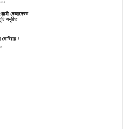
 ২০২০
য়ামী স্বেচ্ছাসেবক
চি অনুষ্ঠিত
তর কোরিয়ায় !
২১