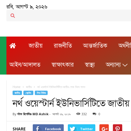
রবি, আগস্ট ৯, ২০২৬
জাতীয়
রাজনীতি
আন্তর্জাতিক
অর্থন
আইন/আদালত
স্বাক্ষাৎকার
স্বাস্থ্য
অন্যান্য
Home
জাতীয়
নর্থ ওয়েস্টার্ন ইউনিভার্সিটিতে জাতীয় শোক দিবস পালন
জাতীয়
ব্রেকিং
লিড নিউজ
নর্থ ওয়েস্টার্ন ইউনিভার্সিটিতে জা
By
স্টাফ রিপোর্টারঃ MD Ashik
-
আগস্ট ২৯, ২০১৯
332
0
SHARE
Facebook
Twitter