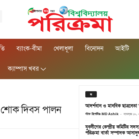
ীতি
ব্যাংক-বীমা
খেলাধূলা
বিনোদন
আইটি
ক্যাম্পাস খবর
জ
আদর্শবান ও মানবিক ছাত্রনে
তীয় শোক দিবস পালন
স্টাফ রিপোর্টারঃ MD Ashik
-
নভেম্বর ১৮,
যুবলীগের কেন্দ্রীয় কমিটির সদস্য
পরিক্রমা বার্তা সম্পাদক আসাদ