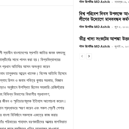
স্টাফ রিপোর্টারঃ MD Ashik
-
নভেম্বর ১৯,
বিশ্ব পরিবেশ দিবস উপলক্ষে আও
লীগের উদ্যোগে মানববন্ধন কর্মসূ
স্টাফ রিপোর্টারঃ MD Ashik
-
জুন ৫, ২০২২
তীব্র খাদ্য সংকটের আশঙ্কা উত্
স্টাফ রিপোর্টারঃ MD Ashik
-
জুলাই ৮, ২০
ঙালী স্বাধীন বাংলাদেশের স্থপতি জাতির জনক বঙ্গবন্ধু
াম্ভীর্যের সাথে পালন করা হয়। বিশ্ববিদ্যালয়ের
িলে প্রধান অতিথির আসন অলংকৃত করেন
র জনাব তালুকদার আব্দুল খালেক। বিশেষ অতিথি হিসেবে
ুল্লাহ রিপন ও জনাব পবিত্র কুমার সরকার, বিজ্ঞান
ও অনুষ্ঠানে উপস্থিত ছিলেন সহকারি রেজিস্ট্রার
হ বিভিন্ন বিভাগের বিভাগীয় প্রধানগণ,
ঙ্গবন্ধুর জীবন ও স্মৃতিচারণমূলক ইতিহাস আলোচনা করেন।
দান শ্রদ্ধাভরে স্মরণ করেন এবং সকল শ্রেণী পেশার
নার বাংলা বিনির্মানে সকলকে একত্রে কাজ করার
 তাঁর পরিবারের শাহাদাৎ বরণকারীদের আত্মার মাগফিরাত
বুজবাগ জামে মসজিদের খতিব আলহাজ্ব মাওলানা