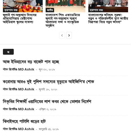
ক্যাম্পাস খবর
জাতীয়
ক্যাম্পাস খবর
জুলাই গণ-অভ্যুত্থান দিবসের
বাংলাদেশ শিশু একাডেমিতে
বাংলাদেশের ভবিষ্যৎ সুরক্ষা:
প্রতিযোগিতায় মেরীগোল্ড
জুলাই গণ-অভ্যুত্থান স্মরণে
নতুন ও পরিবর্তনশীল যুগে জাতীয়
আইডিয়াল স্কুলের সাফল্য
আলোচনা সভা ও সাংস্কৃতিক
নিরাপত্তা নিয়ে নতুন ভাবনা”
অনুষ্ঠান
জ
আজ ইতিহাসের বড় বাজেট পাস হচ্ছে
স্টাফ রিপোর্টারঃ MD Ashik
-
জুন ৩০, ২০১৯
করোনায় আরও দুই পুলিশ সদস্যের মৃত্যুতে আইজিপি’র শোক
স্টাফ রিপোর্টারঃ MD Ashik
-
জুলাই ১৮, ২০২০
সিকৃবির শিক্ষার্থী ওয়াসিমের লাশ কবর থেকে তোলার নির্দেশ
স্টাফ রিপোর্টারঃ MD Ashik
-
এপ্রিল ৩, ২০১৯
ঝিনাইদহে পাটালি গুড়ের হাট
স্টাফ রিপোর্টারঃ MD Ashik
-
জানুয়ারি ২৪, ২০১৯