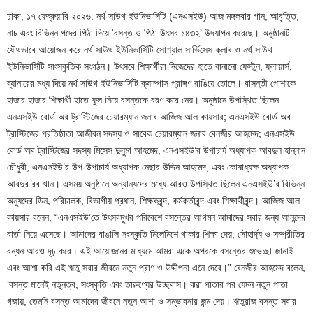
ঢাকা, ১৭ ফেব্রুয়ারি ২০২৬: নর্থ সাউথ ইউনিভার্সিটি (এনএসইউ) আজ মঙ্গলবার গান, আবৃত্তি,
নাচ এবং বিভিন্ন পদের পিঠা দিয়ে ‘বসন্ত ও পিঠা উৎসব ১৪৩২’ উদযাপন করেছে। অনুষ্ঠানটি
যৌথভাবে আয়োজন করে নর্থ সাউথ ইউনিভার্সিটি সোশ্যাল সার্ভিসেস ক্লাব ও নর্থ সাউথ
ইউনিভার্সিটি সাংস্কৃতিক সংগঠন। উৎসবে শিক্ষার্থীরা নিজেদের হাতে বানানো ফেস্টুন, ফ্লায়ার্স,
ব্যানারের মধ্য দিয়ে নর্থ সাউথ ইউনিভার্সিটি ক্যাম্পাস প্রাঙ্গণ রাঙিয়ে তোলে। বাসন্তী পোশাকে
হাজার হাজার শিক্ষার্থী হাতে ফুল নিয়ে বসন্তকে বরণ করে নেয়। অনুষ্ঠানে উপস্থিত ছিলেন
এনএসইউ বোর্ড অব ট্রাস্টিজের চেয়ারম্যান জনাব আজিজ আল কায়সার; এনএসইউ বোর্ড অব
ট্রাস্টিজের প্রতিষ্ঠাতা আজীবন সদস্য ও সাবেক চেয়ারম্যান জনাব বেনজীর আহমেদ; এনএসইউ
বোর্ড অব ট্রাস্টিজের সদস্য মিসেস দুলুমা আহমেদ, এনএসইউ’র উপাচার্য অধ্যাপক আবদুল হান্নান
চৌধুরী; এনএসইউ’র উপ-উপাচার্য অধ্যাপক নেছার উদ্দিন আহমেদ, এবং কোষাধ্যক্ষ অধ্যাপক
আবদুর রব খান। এসময় অনুষ্ঠানে অন্যান্যদের মধ্যে আরও উপস্থিত ছিলেন এনএসইউ’র বিভিন্ন
অনুষদের ডিন, পরিচালক, বিভাগীয় প্রধান, শিক্ষকবৃন্দ, কর্মকর্তাবৃন্দ এবং শিক্ষার্থীবৃন্দ। আজিজ আল
কায়সার বলেন, “এনএসইউ’তে উৎসবমুখর পরিবেশে বসন্তের আগমন আমাদের সবার জন্য আনন্দের
বার্তা নিয়ে এসেছে। আমাদের বাঙালি সংস্কৃতি মিলেমিশে থাকার শিক্ষা দেয়, সৌহার্দ্য ও সম্প্রীতির
বন্ধন আরও দৃঢ় করে। এই আয়োজনের মাধ্যমে আমরা একে অপরকে বসন্তের শুভেচ্ছা জানাই
এবং আশা করি এই ঋতু সবার জীবনে নতুন প্রাণ ও উদ্দীপনা এনে দেবে।” বেনজীর আহমেদ বলেন,
‘বসন্ত মানেই নতুনত্ব, সংস্কৃতি এবং তারুণ্যের উচ্ছ্বাস। ঝরা পাতার পর যেমন নতুন পাতা
গজায়, তেমনি বসন্ত আমাদের জীবনে নতুন আশা ও সম্ভাবনার জন্ম দেয়। ঋতুরাজ বসন্ত সবার