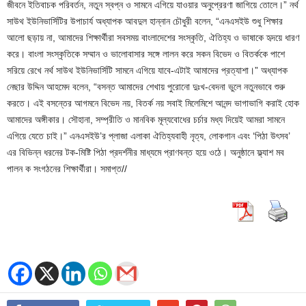
জীবনে ইতিবাচক পরিবর্তন, নতুন স্বপ্ন ও সামনে এগিয়ে যাওয়ার অনুপ্রেরণা জাগিয়ে তোলে।” নর্থ
সাউথ ইউনিভার্সিটির উপাচার্য অধ্যাপক আবদুল হান্নান চৌধুরী বলেন, “এনএসইউ শুধু শিক্ষার
আলো ছড়ায় না, আমাদের শিক্ষার্থীরা সবসময় বাংলাদেশের সংস্কৃতি, ঐতিহ্য ও ভাষাকে হৃদয়ে ধারণ
করে। বাংলা সংস্কৃতিকে সম্মান ও ভালোবাসার সঙ্গে লালন করে সকন বিভেদ ও বিতর্ককে পাশে
সরিয়ে রেখে নর্থ সাউথ ইউনিভার্সিটি সামনে এগিয়ে যাবে-এটাই আমাদের প্রত্যাশা।” অধ্যাপক
নেছার উদ্দিন আহমেদ বলেন, “বসন্ত আমাদের শেখায় পুরোনো দুঃখ-বেদনা ভুলে নতুনভাবে শুরু
করতে। এই বসন্তের আগমনে বিভেদ নয়, বিতর্ক নয় সবাই মিলেমিশে আনন্দ ভাগাভাগি করাই হোক
আমাদের অঙ্গীকার। সৌহানা, সম্প্রীতি ও মানবিক মূল্যবোধের চর্চার মধ্য দিয়েই আমরা সামনে
এগিয়ে যেতে চাই।” এনএসইউ’র প্লাজা এলাকা ঐতিহ্যবাহী নৃত্য, লোকগান এবং ‘পিঠা উৎসব’
এর বিভিন্ন ধরনের টক-মিষ্টি পিঠা প্রদর্শনীর মাধ্যমে প্রাণবন্ত হয়ে ওঠে। অনুষ্ঠানে ফ্ল্যাশ মব
পালন ক সংগঠনের শিক্ষার্থীরা। সমাপ্ত//