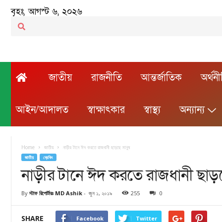
বৃহঃ, আগস্ট ৬, ২০২৬
জাতীয়
রাজনীতি
আন্তর্জাতিক
অর্থন
আইন/আদালত
স্বাক্ষাৎকার
স্বাস্থ্য
অন্যান্য
Home
জাতীয়
নাড়ীর টানে ঈদ করতে রাজধানী ছাড়ছে মানুষ
জাতীয়
ব্রেকিং
নাড়ীর টানে ঈদ করতে রাজধানী ছাড়ছ
By
স্টাফ রিপোর্টারঃ MD Ashik
-
জুন ১, ২০১৯
255
0
SHARE
Facebook
Twitter