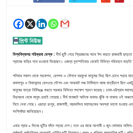
বিশ্ববিদ্যালয় পরিক্রমা ডেস্ক :
দীর্ঘ ছুটি পেয়ে প্রিয়জনের সাথে ঈদ করতে রাজধানী ছাড়তে 
গ্রামের বাড়ির পথে রওয়ানা দিয়েছেন। এজন্য বৃহস্পতিবার থেকেই বিভিন্ন পরিবহনে বাড়তি
শনিবার সকাল থেকে সড়কপথ, রেলপথ ও নৌপথে ঘরমুখো মানুষের ভিড় ছিল চোখে পড়ার মতো। 
কমলাপুর ও বিমানবন্দর রেলওয়ে স্টেশন এবং সদরঘাট লঞ্চ টার্মিনালে আজ যাত্রীচাপ ছিল এ
মানুষের যাত্রা নির্বিঘœ করতে সরকার বিভিন্ন পদক্ষেপ গ্রহণ করেছে। ঢাকা-চট্টগ্রাম মহা
বিড়ম্বনা থেকে মানুষ রেহাই পেয়েছে। দীর্ঘ যানজটে আটকে থাকার ঝুঁকি না থাকায় ওই অঞ্চ
নিতে দেখা গেছে। এছাড়া রংপুর, রাজশাহী, ময়মনসিংহ মহাসড়কের অবস্থা ভালো হওয়ায় এবা
সংশ্লিষ্টরা জানিয়েছেন।
এবার প্রায় ৯ দিনের ছুটির ফাঁদে পড়ছে দেশ। তবে এর মাঝে আগামী ৩ জুন সোমবার অফিস
কর্মকর্তা-কর্মচারিদের অনেকেই ওইদিন ছুটি নিয়েছেন। শুক্র ও শনিবার সাপ্তাহিক ছুটি। পব