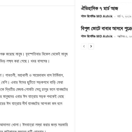
ঐতিহাসিক ৭ মার্চ আজ
স্টাফ রিপোর্টারঃ MD Ashik
-
মার্চ ৭, ২০১৯
বিপুল ভোটে বাবার আসনে পুত্র
স্টাফ রিপোর্টারঃ MD Ashik
-
অক্টোবর ৫, ২
শুরু করেছে মানুষ। বৃহস্পতিবার বিকেল থেকেই মানুষ
 ভিড় লক্ষ্য করা গেছে। খবর বাসসের।
গাবতলী, মহাখালী ও সায়েদাবাদ বাস টার্মিনাল,
কটু বেশি। এবার ঈদের ছুটিতে সড়কপথে বাড়ি ফেরা
সড়কে দ্বিতীয় মেঘনা-গোমতি সেতু চালুর ফলে যানজটের
লের মানুষদের এবার ঈদ যাত্রায় সড়ক পথকেই বেছে
রের ঈদ যাত্রায় দীর্ঘ যানজটের আশংকা কম বলে
-আদালত খোলা। ঈদযাত্রা লম্বা করার জন্য সরকারি
িত্র লাইলাতুল কদরের ছুটি রোববার।