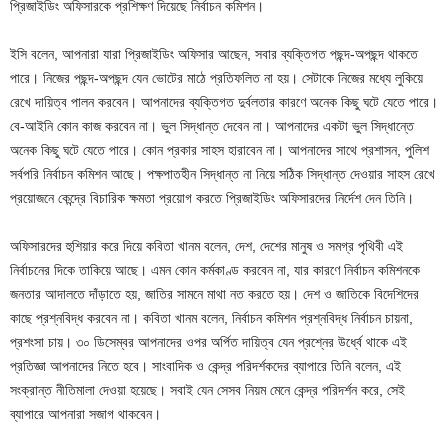
প্রিজাইডিং অফিসারকে প্রশিক্ষণ দিয়েছে নির্বাচন কমিশন।
ইসি বলেন, আপনারা যারা প্রিজাইডিং অফিসার আছেন, সবার ব্যক্তিগত পছন্দ-অপছন্দ থাকতে
পারে। নিজের পছন্দ-অপছন্দ যেন ভোটের মাঠে প্রতিফলিত না হয়। সেটাকে নিজের মধ্যে লুকিয়ে
রেখে দায়িত্ব পালন করবেন। আপনাদের ব্যক্তিগত দুর্বলতার কারণে অনেক কিছু ঘটে যেতে পারে।
বে-আইনি কোন কাজ করবেন না। ভুল সিদ্ধান্ত দেবেন না। আপনাদের একটা ভুল সিদ্ধান্তে
অনেক কিছু ঘটে যেতে পারে। কোন প্রকার সাহস হারাবেন না। আপনাদের সাথে প্রশাসন, পুলিশ
সর্বপরি নির্বাচন কমিশন আছে। পক্ষপাতহীন সিদ্ধান্ত না নিয়ে সঠিক সিদ্ধান্ত দেওয়ার সাহস রেখে
প্রয়োজনে কেন্দ্রে বিচারিক ক্ষমতা প্রয়োগ করতে প্রিজাইডিং অফিসারদের নির্দেশ দেন তিনি।
অফিসারদের হুশিয়ার করে দিয়ে কবিতা খানম বলেন, দেশ, দেশের মানুষ ও সমগ্র পৃথিবী এই
নির্বাচনের দিকে তাকিয়ে আছে। এমন কোন কর্মকাণ্ড করবেন না, যার কারণে নির্বাচন কমিশনকে
জনতার আদালতে দাঁড়াতে হয়, জাতির সামনে মাথা নত করতে হয়। দেশ ও জাতিকে বিদেশিদের
কাছে প্রশ্নবিদ্ধ করবেন না। কবিতা খানম বলেন, নির্বাচন কমিশন প্রশ্নবিদ্ধ নির্বাচন চায়না,
প্রশংসা চায়। ৩০ ডিসেম্বর আপনাদের ওপর অর্পিত দায়িত্ব যেন প্রশ্নের উর্ধ্বে থাকে এই
প্রতিজ্ঞা আপনাদের নিতে হবে। সাংবাদিক ও কেন্দ্র পরিদর্শকদের ব্যাপারে তিনি বলেন, এই
সংক্রান্ত নীতিমালা দেওয়া হয়েছে। সবাই যেন সেসব নিয়ম মেনে কেন্দ্র পরিদর্শন করে, সেই
ব্যাপারে আপনারা সজাগ থাকবেন।