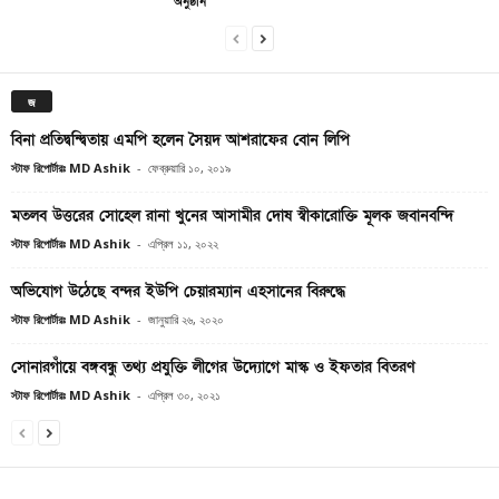
অনুষ্ঠান
জ
বিনা প্রতিদ্বন্দ্বিতায় এমপি হলেন সৈয়দ আশরাফের বোন লিপি
স্টাফ রিপোর্টারঃ MD Ashik
-
ফেব্রুয়ারি ১০, ২০১৯
মতলব উত্তরের সোহেল রানা খুনের আসামীর দোষ স্বীকারোক্তি মূলক জবানবন্দি
স্টাফ রিপোর্টারঃ MD Ashik
-
এপ্রিল ১১, ২০২২
অভিযোগ উঠেছে বন্দর ইউপি চেয়ারম্যান এহসানের বিরুদ্ধে
স্টাফ রিপোর্টারঃ MD Ashik
-
জানুয়ারি ২৬, ২০২০
সোনারগাঁয়ে বঙ্গবন্ধু তথ্য প্রযুক্তি লীগের উদ্যোগে মাস্ক ও ইফতার বিতরণ
স্টাফ রিপোর্টারঃ MD Ashik
-
এপ্রিল ৩০, ২০২১