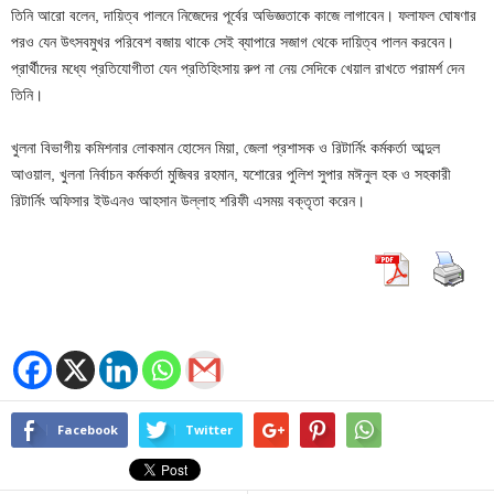
তিনি আরো বলেন, দায়িত্ব পালনে নিজেদের পূর্বের অভিজ্ঞতাকে কাজে লাগাবেন। ফলাফল ঘোষণার
পরও যেন উৎসবমুখর পরিবেশ বজায় থাকে সেই ব্যাপারে সজাগ থেকে দায়িত্ব পালন করবেন।
প্রার্থীদের মধ্যে প্রতিযোগীতা যেন প্রতিহিংসায় রুপ না নেয় সেদিকে খেয়াল রাখতে পরামর্শ দেন
তিনি।
খুলনা বিভাগীয় কমিশনার লোকমান হোসেন মিয়া, জেলা প্রশাসক ও রিটার্নিং কর্মকর্তা আব্দুল
আওয়াল, খুলনা নির্বাচন কর্মকর্তা মুজিবর রহমান, যশোরের পুলিশ সুপার মঈনুল হক ও সহকারী
রিটার্নিং অফিসার ইউএনও আহসান উল্লাহ শরিফী এসময় বক্তৃতা করেন।
Facebook
Twitter