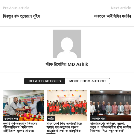
Previous article
Next article
মিরপুরে ঝড় তুলেছেন লুইস
ভারতকে আইসিসির হুমকি!
স্টাফ রিপোর্টারঃ MD Ashik
RELATED ARTICLES
MORE FROM AUTHOR
ক্যাম্পাস খবর
জাতীয়
ক্যাম্পাস খবর
জুলাই গণ-অভ্যুত্থান দিবসের
বাংলাদেশ শিশু একাডেমিতে
বাংলাদেশের ভবিষ্যৎ সুরক্ষা:
প্রতিযোগিতায় মেরীগোল্ড
জুলাই গণ-অভ্যুত্থান স্মরণে
নতুন ও পরিবর্তনশীল যুগে জাতীয়
আইডিয়াল স্কুলের সাফল্য
আলোচনা সভা ও সাংস্কৃতিক
নিরাপত্তা নিয়ে নতুন ভাবনা”