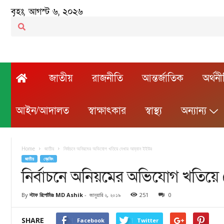
বৃহঃ, আগস্ট ৬, ২০২৬
জাতীয়
রাজনীতি
আন্তর্জাতিক
অর্থন
আইন/আদালত
স্বাক্ষাৎকার
স্বাস্থ্য
অন্যান্য
Home
জাতীয়
নির্বাচনে অনিয়মের অভিযোগ খতিয়ে দেখার আহ্বান ইইউর
জাতীয়
ব্রেকিং
নির্বাচনে অনিয়মের অভিযোগ খতিয়ে
By
স্টাফ রিপোর্টারঃ MD Ashik
-
জানুয়ারি ২, ২০১৯
251
0
SHARE
Facebook
Twitter