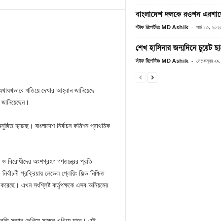
বাংলাদেশ দলকে রওশন এরশাদ
স্টাফ রিপোর্টারঃ MD Ashik
-
মার্চ ১৩, ২০২
শেখ হাসিনার জন্মদিনে চুয়েট 
স্টাফ রিপোর্টারঃ MD Ashik
-
সেপ্টেম্বর ২
 যথাযথভাবে খতিয়ে দেখার আহ্বান জানিয়েছে
ন জানিয়েছেন।
ুষ্ঠিত হয়েছে। বাংলাদেশ নির্বাচন কমিশন প্রাথমিক
 ও বিরোধীদের অংশগ্রহণ গণতন্ত্রের প্রতি
্বাচনী প্রক্রিয়ায় লেভেল প্লেয়িং ফিল্ড নিশ্চিত
 করেছে। এখন সংশ্লিষ্ট কর্তৃপক্ষকে এসব অনিয়মের
প্রতি সম্মান দেখিয়ে সামনে এগিয়ে যাবে। এই