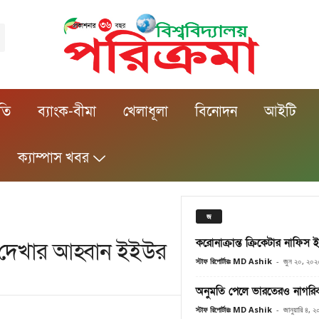
ীতি
ব্যাংক-বীমা
খেলাধূলা
বিনোদন
আইটি
ক্যাম্পাস খবর
জ
করোনাক্রান্ত ক্রিকেটার নাফিস
 দেখার আহ্বান ইইউর
স্টাফ রিপোর্টারঃ MD Ashik
-
জুন ২০, ২০২
অনুমতি পেলে ভারতেরও নাগরিক
স্টাফ রিপোর্টারঃ MD Ashik
-
জানুয়ারি ৪, 