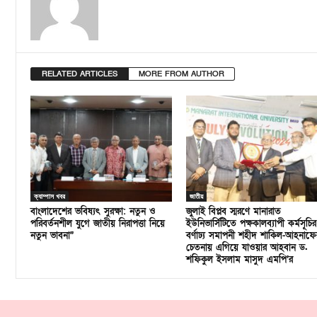
RELATED ARTICLES
MORE FROM AUTHOR
ক্যাম্পাস খবর
জাতীয়
বাংলাদেশের ভবিষ্যৎ সুরক্ষা: নতুন ও
জুলাই বিপ্লব স্মরণে মানারাত
পরিবর্তনশীল যুগে জাতীয় নিরাপত্তা নিয়ে
ইউনিভার্সিটিতে পক্ষকালব্যাপী কর্মসূচির
নতুন ভাবনা”
বর্ণাঢ্য সমাপনী শহীদ শাকিল-আহনাফে
চেতনায় এগিয়ে যাওয়ার আহবান ড.
শফিকুল ইসলাম মাসুদ এমপি’র