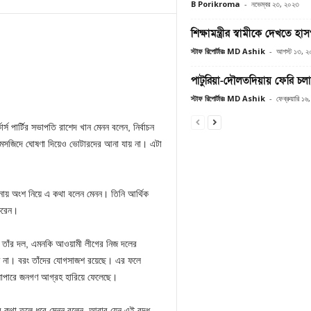
B Porikroma
-
নভেম্বর ২৩, ২০২৩
শিক্ষামন্ত্রীর স্বামীকে দেখতে হাসপ
স্টাফ রিপোর্টারঃ MD Ashik
-
আগস্ট ১৩, ২
পাটুরিয়া-দৌলতদিয়ায় ফেরি চলা
স্টাফ রিপোর্টারঃ MD Ashik
-
ফেব্রুয়ারি ১
্স পার্টির সভাপতি রাশেদ খান মেনন বলেন, নির্বাচন
ে মসজিদে ঘোষণা দিয়েও ভোটারদের আনা যায় না। এটা
ায় অংশ নিয়ে এ কথা বলেন মেনন। তিনি আর্থিক
 করেন।
চনে তাঁর দল, এমনকি আওয়ামী লীগের নিজ দলের
চ্ছে না। বরং তাঁদের যোগসাজশ রয়েছে। এর ফলে
র ব্যাপারে জনগণ আগ্রহ হারিয়ে ফেলেছে।
র কথা তুলে ধরে মেনন বলেন, আবার যেন এই বৃদ্ধ