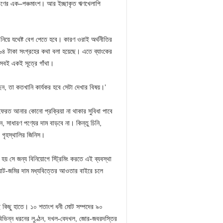
মাণের এক–পঞ্চমাংশ। আর ইচ্ছাকৃত ঋণখেলাপি
এ নিয়ে যথেষ্ট বেগ পেতে হবে। কারণ ওরাই অর্থনীতির
র ৩৬৪ টাকা সংগ্রহের কথা বলা হয়েছে। এতে ব্যাংকের
বই একই সূত্রে গাঁথা।
ছেন, তা কতখানি কার্যকর হবে সেটা দেখার বিষয়।’
থ ফেরত আনার কোনো প্রক্রিয়া না থাকার সুবিধা পাবে
ন, সাধারণ পণ্যের দাম বাড়বে না। কিন্তু চিনি,
র গৃহস্থালির জিনিস।
 হয় সে জন্য বিনিয়োগে স্ট্রিমিং করতে এই ব্যবস্থা
্যাট-জমির দাম মধ্যবিত্তের আওতার বাইরে চলে
েছে কিছু হাতে। ১০ শতাংশ ধনী মোট সম্পদের ৯০
 বিভিন্ন ধরনের লুণ্ঠন, দখল-বেদখল, জোর-জবরদস্তির