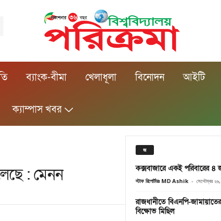
ীতি
ব্যাংক-বীমা
খেলাধূলা
বিনোদন
আইটি
ক্যাম্পাস খবর
জ
কক্সবাজারে একই পরিবারের ৪ 
েলেছে : মেনন
স্টাফ রিপোর্টারঃ MD Ashik
-
সেপ্টেম্বর ২৬
রাজধানীতে বিএনপি-জামায়াতের 
বিক্ষোভ মিছিল