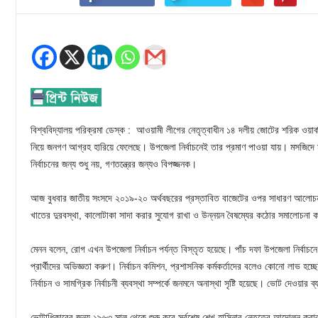
বিশ্ববিদ্যালয় পরিক্রমা ডেস্ক : আওয়ামী লীগের নেতৃত্বাধীন ১৪ দলীয় জোটের শরিক ওয়ার্কার
নিয়ে জনগণ আগ্রহ হারিয়ে ফেলেছে। উপজেলা নির্বাচনেই তার প্রমাণ পাওয়া যায়। মসজিদ
নির্বাচনের জন্য শুধু নয়, গণতন্ত্রের জন্যও বিপজ্জনক।
আজ বুধবার জাতীয় সংসদে ২০১৯-২০ অর্থবছরের প্রস্তাবিত বাজেটের ওপর সাধারণ আলোচন
খাতের দুরবস্থা, কালোটাকা সাদা করার সুযোগ রাখা ও উন্নয়ন বৈষম্যের কঠোর সমালোচনা
মেনন বলেন, রোগ এখন উপজেলা নির্বাচন পর্যন্ত বিস্তৃত হয়েছে। পাঁচ দফা উপজেলা নির্বা
প্রার্থীদের অভিজ্ঞতা করুণ। নির্বাচন কমিশন, প্রশাসনিক কর্মকর্তাদের বলেও কোনো লাভ হ
নির্বাচন ও সামগ্রিক নির্বাচনী ব্যবস্থা সম্পর্কে জনমনে অনাস্থা সৃষ্টি হয়েছে। ভোট দেওয়া
ভোটাধিকারের জন্য ১৯৬৩ সাল থেকে শুরু করে সর্বশেষ শেখ হাসিনার নেতৃত্বে আন্দোলন করা