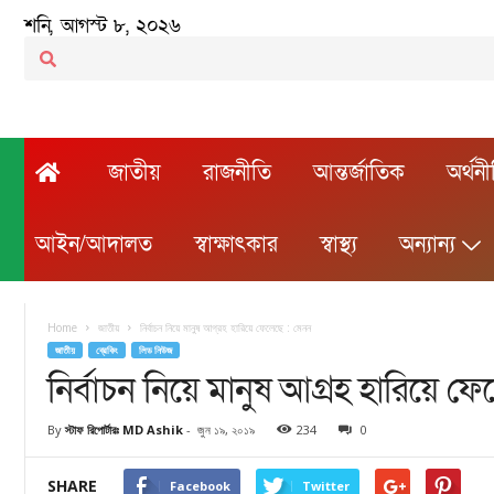
শনি, আগস্ট ৮, ২০২৬
জাতীয়
রাজনীতি
আন্তর্জাতিক
অর্থন
আইন/আদালত
স্বাক্ষাৎকার
স্বাস্থ্য
অন্যান্য
Home
জাতীয়
নির্বাচন নিয়ে মানুষ আগ্রহ হারিয়ে ফেলেছে : মেনন
জাতীয়
ব্রেকিং
লিড নিউজ
নির্বাচন নিয়ে মানুষ আগ্রহ হারিয়ে ফ
By
স্টাফ রিপোর্টারঃ MD Ashik
-
জুন ১৯, ২০১৯
234
0
SHARE
Facebook
Twitter