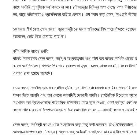
বয়সে সবটাই ‘পুনর্মূষিকোভব’ করতে না হয়। রাষ্ট্রযন্ত্রের বিভিন্ন অংশ দেশের ওপর নির্বাচনে
নয়, রাষ্ট্র পরিচালনায়ও প্রাসঙ্গিকতা হারিয়ে ফেলবে। এটা সবার জন্য যেমন, আওয়ামী লীগ
১৪ দলের শীর্ষ নেতা মেনন বলেন, প্রধানমন্ত্রী ১৪ দলের শরিকদের নিজ পায়ে দাঁড়াতে বলেছেন
আন্দোলন, ভোট নিয়ে এগোতে পারে না।
কাঁটা আর্থিক খাতের দুর্গতি
বাজেট আলোচনায় মেনন বলেন, সমৃদ্ধির অগ্রযাত্রার পথে কাঁটা হয়ে রয়েছে আর্থিক খাতের দুর্
কারও অবিদিত নয়। ঋণখেলাপির দায়ে ব্যাংকগুলো ন্যুব্জ। চলছে তারল্যসংকট। করের টাকা দিয়
এবারও রাখা হয়েছে বাজেটে।
মেনন বলেন, কেন্দ্রীয় ব্যাংকের স্বাধীন ভূমিকা দূরে থাক, ব্যাংকগুলোকে কার্যকর নজরদারি 
সামাল দিতে পারেনি এবং তার কোনো জবাবদিহি দেশবাসী পায়নি। রাজনৈতিক বিবেচনায় ব্যাংক
সংশোধন করে ব্যাংকগুলোকে পারিবারিক মালিকানার হাতে তুলে দেওয়া, একই ব্যক্তি একাধিক ব্
ব্যাংক মালিক অ্যাসোসিয়েশনের মাধ্যমে সিআরআর নির্ধারণ করা-—এসবই ব্যাংক খাতে এই প
মেনন বলেন, অর্থমন্ত্রী ব্যাংক খাতে সংস্কারের জন্য কিছু কথা বলেছেন, তাও ভবিষ্যৎবাচক
আলোচনাসাপেক্ষ রেখে দিয়েছেন। মেনন বলেন, অর্থমন্ত্রী বলেছিলেন আর এক টাকাও ঋণখেলা