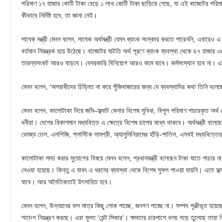
পরিমাণ ১৭ হাজার কোটি টাকা বেড়ে ১ লাখ কোটি টাকা ছাড়িয়ে গেছে, যা এই বাজেটের পরি
কীভাবে নির্দিষ্ট হবে, তা জানা নেই।
সাবেক মন্ত্রী মেনন বলেন, সাবেক অর্থমন্ত্রী যেমন ব্যাংক সংস্কার করতে পারেননি, এবারেও 
বর্তমান নিয়ন্ত্রক হয়ে উঠেছে। বাজেটের ঘাটতি অর্থ পূরণে ব্যাংক ব্যবস্থা থেকে ৪৭ হাজা
তারল্যসংকট আরও বাড়বে। বেসরকারি বিনিয়োগ আরও কমে যাবে। কর্মসংস্থান হবে না। এস
মেনন বলেন, ‘অপরাধীদের চিহ্নিত না করে পুঁজিবাজারের জন্য যে ব্যবস্থাদির কথা তিনি বলে
মেনন বলেন, কালোটাকা দিয়ে জমি–ফ্ল্যাট কেনার বিশেষ সুবিধা, বিপুল পরিমাণ পাচারকৃত অর্
ধনীরা। দেশের বিকাশমান মধ্যবিত্ত এ ক্ষেত্রে বিশেষ চাপের মধ্যে থাকবে। অর্থমন্ত্রী বলেছে
ভোজ্য তেল, এলপিজি, প্লাস্টিক সামগ্রী, অ্যালুমিনিয়ামের হাঁড়ি-পাতিল, এসবই মধ্যবিত্তে
কালোটাকা সাদা করার সুযোগের বিষয়ে মেনন বলেন, প্রধানমন্ত্রী বলেছেন টাকা যাতে পাচার না
নেওয়া হয়েছে। কিন্তু এ যাবৎ এ ধরনের ব্যবস্থা থেকে বিশেষ সুফল পাওয়া যায়নি। এতে ফ্ল
যাবে। আর অনৈতিকতাই উৎসাহিত হবে।
মেনন বলেন, উন্নয়নের ফল মাত্র কিছু লোক পাচ্ছে, জনগণ পাচ্ছে না। সম্পদ পুঞ্জীভূত হয়
শতাংশ নিয়ন্ত্রণ করছে। এরা মূলত ‘রেন্ট সিকার’। ক্ষমতার চারপাশে বলয় গড়ে তুলেছে তারা