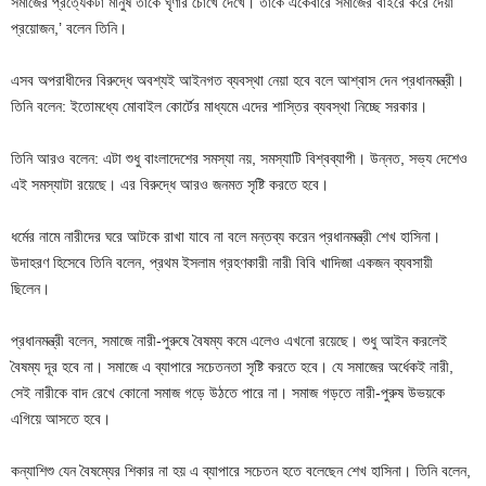
সমাজের প্রত্যেকটা মানুষ তাকে ঘৃণার চোখে দেখে। তাকে একেবারে সমাজের বাইরে করে দেয়া
প্রয়োজন,’ বলেন তিনি।
এসব অপরাধীদের বিরুদ্ধে অবশ্যই আইনগত ব্যবস্থা নেয়া হবে বলে আশ্বাস দেন প্রধানমন্ত্রী।
তিনি বলেন: ইতোমধ্যে মোবাইল কোর্টের মাধ্যমে এদের শাস্তির ব্যবস্থা নিচ্ছে সরকার।
তিনি আরও বলেন: এটা শুধু বাংলাদেশের সমস্যা নয়, সমস্যাটি বিশ্বব্যাপী। উন্নত, সভ্য দেশেও
এই সমস্যাটা রয়েছে। এর বিরুদ্ধে আরও জনমত সৃষ্টি করতে হবে।
ধর্মের নামে নারীদের ঘরে আটকে রাখা যাবে না বলে মন্তব্য করেন প্রধানমন্ত্রী শেখ হাসিনা।
উদাহরণ হিসেবে তিনি বলেন, প্রথম ইসলাম গ্রহণকারী নারী বিবি খাদিজা একজন ব্যবসায়ী
ছিলেন।
প্রধানমন্ত্রী বলেন, সমাজে নারী-পুরুষে বৈষম্য কমে এলেও এখনো রয়েছে। শুধু আইন করলেই
বৈষম্য দূর হবে না। সমাজে এ ব্যাপারে সচেতনতা সৃষ্টি করতে হবে। যে সমাজের অর্ধেকই নারী,
সেই নারীকে বাদ রেখে কোনো সমাজ গড়ে উঠতে পারে না। সমাজ গড়তে নারী-পুরুষ উভয়কে
এগিয়ে আসতে হবে।
কন্যাশিশু যেন বৈষম্যের শিকার না হয় এ ব্যাপারে সচেতন হতে বলেছেন শেখ হাসিনা। তিনি বলেন,