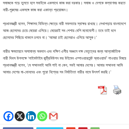
সমাজকে গড়ে তুলতে হলে সবাইকে একসাথে কাজ করা দরকার। সমাজ ও দেশকে কল্যাণময় করতে
নারী-পুরুষের একসঙ্গে কাজ করা একান্ত প্রয়োজন।
প্রধানমন্ত্রী বলেন, শিক্ষাসহ বিভিন্ন ক্ষেত্রে নারী সফলতার স্বাক্ষর রাখছে। লেখাপড়ায় বাংলাদেশে
আজ ছেলেদের চেয়ে মেয়েরা এগিয়ে। মেয়েরাই সব পেশায় বেশি মনোযোগী। তবে তাই বলে
ছেলেদের পিছিয়ে থাকলে চলবে না। ‘আমরা চাই ছেলেরাও এগিয়ে আসুক।’
নারীর ক্ষমতায়নে অসামান্য অবদান এবং দক্ষিণ এশীয় অঞ্চলে দক্ষ নেতৃত্বের জন্য আন্তর্জাতিক
নারী দিবস উপলক্ষে ‘লাইফটাইম কন্ট্রিবিউশন ফর উইমেন এম্পাওয়ারমেন্ট অ্যাওয়ার্ড’ পাওয়ার বিষয়ে
প্রধানমন্ত্রী বলেন, ‘যে সম্মাননাই আমি পাই না কেন, সবই আমার দেশের। আমার সম্মাননা আমি
আমার দেশের মা-বোনদের এবং পুরো বিশ্বের সব নির্যাতিতা নারীর নামে উৎসর্গ করছি।’