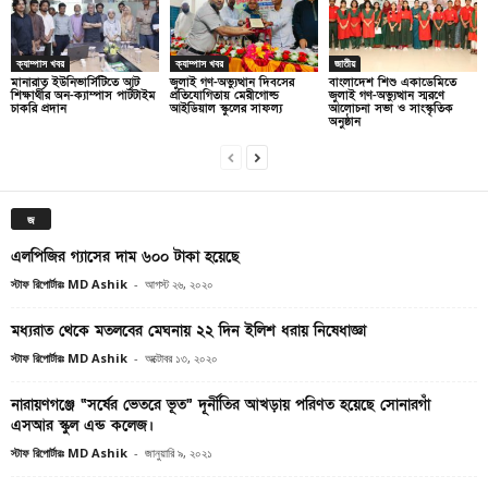
ক্যাম্পাস খবর
ক্যাম্পাস খবর
জাতীয়
মানারাত ইউনিভার্সিটিতে আট
জুলাই গণ-অভ্যুত্থান দিবসের
বাংলাদেশ শিশু একাডেমিতে
শিক্ষার্থীর অন-ক্যাম্পাস পার্টটাইম
প্রতিযোগিতায় মেরীগোল্ড
জুলাই গণ-অভ্যুত্থান স্মরণে
চাকরি প্রদান
আইডিয়াল স্কুলের সাফল্য
আলোচনা সভা ও সাংস্কৃতিক
অনুষ্ঠান
জ
এলপিজির গ্যাসের দাম ৬০০ টাকা হয়েছে
স্টাফ রিপোর্টারঃ MD Ashik
-
আগস্ট ২৬, ২০২০
মধ্যরাত থেকে মতলবের মেঘনায় ২২ দিন ইলিশ ধরায় নিষেধাজ্ঞা
স্টাফ রিপোর্টারঃ MD Ashik
-
অক্টোবর ১৩, ২০২০
নারায়ণগঞ্জে “সর্ষের ভেতরে ভূত” দূর্নীতির আখড়ায় পরিণত হয়েছে সোনারগাঁ
এসআর স্কুল এন্ড কলেজ।
স্টাফ রিপোর্টারঃ MD Ashik
-
জানুয়ারি ৯, ২০২১