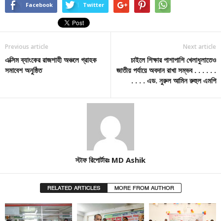
Facebook
Twitter
Previous article
Next article
এক্সিম ব্যাংকের রাজশাহী অঞ্চলে গ্রাহক
চাইলে শিক্ষার পাশাপাশি খেলাধুলাতেও
সমাবেশ অনুষ্ঠিত
জাতীয় পর্যায়ে অবদান রাখা সম্ভব . . . . . .
. . . . এড. নুরুল আমিন রুহুল এমপি
স্টাফ রিপোর্টারঃ MD Ashik
RELATED ARTICLES
MORE FROM AUTHOR