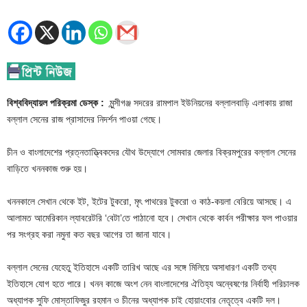
বিশ্ববিদ্যায়ল পরিক্রমা ডেস্ক :
মুন্সীগঞ্জ সদরের রামপাল ইউনিয়নের বল্লালবাড়ি এলাকায় রাজা
বল্লাল সেনের রাজ প্রাসাদের নিদর্শন পাওয়া গেছে।
চীন ও বাংলাদেশের প্রত্নতাত্ত্বিকদের যৌথ উদ্যোগে সোমবার জেলার বিক্রমপুরের বল্লাল সেনের
বাড়িতে খননকাজ শুরু হয়।
খননকালে সেখান থেকে ইট, ইটের টুকরো, মৃৎ পাথরের টুকরো ও কাঠ-কয়লা বেরিয়ে আসছে। এ
আলামত আমেরিকান ল্যাবরেটরি ‘বেটা’তে পাঠানো হবে। সেখান থেকে কার্বন পরীক্ষার ফল পাওয়ার
পর সংগ্রহ করা নমুনা কত বছর আগের তা জানা যাবে।
বল্লাল সেনের যেহেতু ইতিহাসে একটি তারিখ আছে এর সঙ্গে মিলিয়ে অসাধারণ একটি তথ্য
ইতিহাসে যোগ হতে পারে। খনন কাজে অংশ নেন বাংলাদেশের ঐতিহ্য অন্বেষণের নির্বাহী পরিচালক
অধ্যাপক সুফি মোস্তাফিজুর রহমান ও চীনের অধ্যাপক চাই হোয়াংবোর নেতৃত্বে একটি দল।