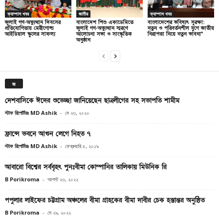
ক্যাম্পাস খবর
জাতীয়
ক্যাম্পাস খবর
জুলাই গণ-অভ্যুত্থান দিবসের
বাংলাদেশ শিশু একাডেমিতে
বাংলাদেশের ভবিষ্যৎ সুরক্ষা:
প্রতিযোগিতায় মেরীগোল্ড
জুলাই গণ-অভ্যুত্থান স্মরণে
নতুন ও পরিবর্তনশীল যুগে জাতীয়
আইডিয়াল স্কুলের সাফল্য
আলোচনা সভা ও সাংস্কৃতিক
নিরাপত্তা নিয়ে নতুন ভাবনা”
অনুষ্ঠান
জ
দেশবাসিকে ঈদের শুভেচ্ছা জানিয়েছেন ছাত্রলীগের সহ সভাপতি শামীম
স্টাফ রিপোর্টারঃ MD Ashik
-
মে ২৩, ২০২০
ফ্রান্সে ভবনে আগুন লেগে নিহত ৭
স্টাফ রিপোর্টারঃ MD Ashik
-
ফেব্রুয়ারি ৫, ২০১৯
আবারো বিশ্বের সর্ববৃহৎ পুনঃবীমা কোম্পানির তালিকায় মিউনিক রি
B Porikroma
-
আগস্ট ২৩, ২০২২
পপুলার লাইফের চট্টগ্রাম অঞ্চলের বীমা গ্রাহকের বীমা দাবীর চেক হস্তান্তর অনুষ্ঠিত
B Porikroma
-
মে ২৯, ২০২২