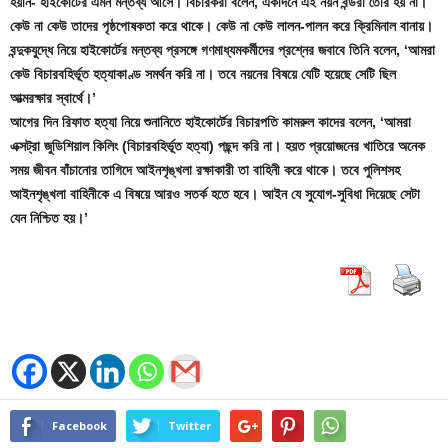
হয়নি- হাইকোর্টের এমন মন্তব্য আসে। বিচারকরা বলেন, একদিনে এই নয়ন বন্ডরা তৈরি হয় না।
কেউ না কেউ তাদের পৃষ্ঠপোষকতা করে থাকে। কেউ না কেউ লালন-পালন করে ক্রিমিনাল বানায়।
বন্দুকযুদ্ধে নিয়ে হাইকোর্টের মন্তব্য প্রসঙ্গে গণমাধ্যমকর্মীদের প্রশ্নের জবাবে তিনি বলেন, ‘আমরা
কেউ বিচারবহির্ভূত হত্যাকাণ্ড সমর্থন করি না। তবে নয়নের বিষয়ে যেটি হয়েছে সেটি ছিল
আত্মরক্ষার স্বার্থে।’
আগের দিন রিফাত হত্যা নিয়ে শুনানিতে হাইকোর্টের বিচারপতি কামরুল কাদের বলেন, ‘আমরা
এক্সট্রা জুডিশিয়াল কিলিং (বিচারবহির্ভূত হত্যা) পছন্দ করি না। হয়ত প্রয়োজনের খাতিরে অনেক
সময় জীবন বাঁচানোর তাগিদে আইনশৃঙ্খলা রক্ষাকারী তা বাহিনী করে থাকে। তবে পুলিশসহ
আইনশৃঙ্খলা বাহিনীকে এ বিষয়ে আরও সতর্ক হতে হবে। আইন যে সুযোগ-সুবিধা দিয়েছে সেটা
যেন নিশ্চিত হয়।’
Facebook
Twitter