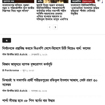
ক্যাম্পাস খবর
জাতীয়
আন্তর্জাতিক
বাংলাদেশের ভবিষ্যৎ সুরক্ষা:
জুলাই বিপ্লব স্মরণে মানারাত
বাংলাদেশ ইউনিভার্সিটিতে
নতুন ও পরিবর্তনশীল যুগে জাতীয়
ইউনিভার্সিটিতে পক্ষকালব্যাপী
‘একাডেমিক গবেষণায় কৃত্রিম
নিরাপত্তা নিয়ে নতুন ভাবনা”
কর্মসূচির বর্ণাঢ্য সমাপনী শহীদ
বুদ্ধিমত্তা’ শীর্ষক সেমিনার
শাকিল-আহনাফের চেতনায়
অনুষ্ঠিত
এগিয়ে যাওয়ার আহবান ড.
শফিকুল ইসলাম মাসুদ এমপি’র
জ
নির্বাচনকে প্রশ্নবিদ্ধ করতে বিএনপি দেশে-বিদেশে চিঠি দিয়েও ব্যর্থ: কাদের
স্টাফ রিপোর্টারঃ MD Ashik
-
ফেব্রুয়ারি ২, ২০১৯
বিজ্ঞান জাদুঘরে ব্যাপক বৃক্ষরোপণ কর্মসূচি
B Porikroma
-
জুন ১, ২০২৩
ডিআরই ‘র সভাপতি প্রার্থী শরীয়তপুরের রফিকুল ইসলাম আজাদ, ভোট গ্রহণ ৩০
নভেম্বর
স্টাফ রিপোর্টারঃ MD Ashik
-
নভেম্বর ২৪, ২০১৯
শার্শা সীমান্ত হতে ০৮ পিস স্বর্ণের বার উদ্ধার