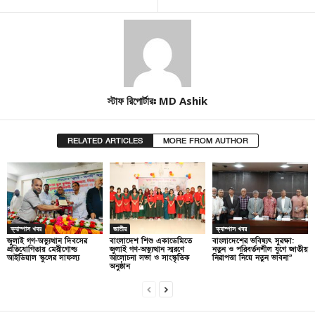
স্টাফ রিপোর্টারঃ MD Ashik
RELATED ARTICLES
MORE FROM AUTHOR
ক্যাম্পাস খবর
জাতীয়
ক্যাম্পাস খবর
জুলাই গণ-অভ্যুত্থান দিবসের
বাংলাদেশ শিশু একাডেমিতে
বাংলাদেশের ভবিষ্যৎ সুরক্ষা:
প্রতিযোগিতায় মেরীগোল্ড
জুলাই গণ-অভ্যুত্থান স্মরণে
নতুন ও পরিবর্তনশীল যুগে জাতীয়
আইডিয়াল স্কুলের সাফল্য
আলোচনা সভা ও সাংস্কৃতিক
নিরাপত্তা নিয়ে নতুন ভাবনা”
অনুষ্ঠান