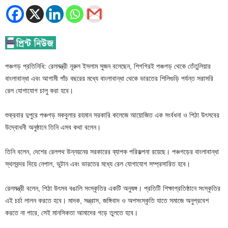
পঞ্চগড় প্রতিনিধি: রেলমন্ত্রী নূরুল ইসলাম সুজন বলেছেন, শিগগিরই পঞ্চগড় থেকে তেঁতুলিয়ার
বাংলাবান্ধা এবং আগামী পাঁচ বছরের মধ্যে বাংলাবান্ধা থেকে ভারতের শিলিগুড়ি পর্যন্ত সরাসরি
রেল যোগাযোগ চালু করা হবে।
শুক্রবার দুপুরে পঞ্চগড় মকবুলার রহমান সরকারি কলেজে আয়োজিত এক সংর্বধনা ও পিঠা উৎসবের
উদ্বোধনী অনুষ্ঠানে তিনি এসব কথা বলেন।
তিনি বলেন, দেশের রেলপথ উন্নয়নের সরকারের ব্যাপক পরিকল্পনা রয়েছে। পঞ্চগড়ের বাংলাবান্ধা
স্থলবন্দর দিয়ে নেপাল, ভুটান এবং ভারতের মধ্যে রেল যোগাযোগ সম্প্রসারিত হবে।
রেলমন্ত্রী বলেন, পিঠা উৎসব বঙালি সংস্কৃতির একটি অনুষঙ্গ। প্রতিটি শিক্ষাপ্রতিষ্ঠানে সংস্কৃতির
এই চর্চা লালন করতে হবে। মাদক, সন্ত্রাস, জঙ্গিবাদ ও অপসংস্কৃতি যাতে সমাজে অনুপ্রবেশ
করতে না পারে, সেই মানসিকতা আমাদের গড়ে তুলতে হবে।