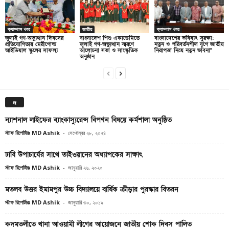
ক্যাম্পাস খবর
জাতীয়
ক্যাম্পাস খবর
জুলাই গণ-অভ্যুত্থান দিবসের
বাংলাদেশ শিশু একাডেমিতে
বাংলাদেশের ভবিষ্যৎ সুরক্ষা:
প্রতিযোগিতায় মেরীগোল্ড
জুলাই গণ-অভ্যুত্থান স্মরণে
নতুন ও পরিবর্তনশীল যুগে জাতীয়
আইডিয়াল স্কুলের সাফল্য
আলোচনা সভা ও সাংস্কৃতিক
নিরাপত্তা নিয়ে নতুন ভাবনা”
অনুষ্ঠান
জ
ন্যাশনাল লাইফের ব্যাংকাস্যুরেন্স বিপণন বিষয়ে কর্মশালা অনুষ্ঠিত
স্টাফ রিপোর্টারঃ MD Ashik
-
সেপ্টেম্বর ২৮, ২০২৪
ঢাবি উপাচার্যের সাথে তাইওয়ানের অধ্যাপকের সাক্ষাৎ
স্টাফ রিপোর্টারঃ MD Ashik
-
জানুয়ারি ২৬, ২০২০
মতলব উত্তর ইমামপুর উচ্চ বিদ্যালয়ে বার্ষিক ক্রীড়ার পুরস্কার বিতরন
স্টাফ রিপোর্টারঃ MD Ashik
-
জানুয়ারি ৩০, ২০১৯
কদমতলীতে থানা আওয়ামী লীগের আয়োজনে জাতীয় শোক দিবস পালিত