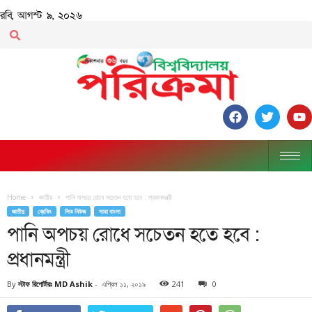
রবি, আগস্ট ৯, ২০২৬
Home
জাতীয়
পানি অপচয় রোধে সচেতন হতে হবে : প্রধানমন্ত্রী
জাতীয়
ব্রেকিং
লিড নিউজ
সারা বাংলা
পানি অপচয় রোধে সচেতন হতে হবে :
প্রধানমন্ত্রী
By
স্টাফ রিপোর্টারঃ MD Ashik
-
এপ্রিল ১১, ২০১৯
241
0