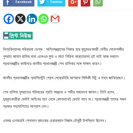
Facebook
Twitter
বিশ্ববিদ্যালয় পরিক্রমা ডেস্ক : অগ্নিসন্ত্রাসের শিকার হয়ে মৃত্যুবরণকারী ফেনীর সোনাগাজীর
নুসরাত জাহান রাফির বাবা একেএম মুসা ও মাতা শিরিনা আক্তারসহ দুই ভাই আজ সকালে
প্রধানমন্ত্রীর কার্যালয়ে মাননীয় প্রধানমন্ত্রী শেখ হাসিনার সঙ্গে সাক্ষাৎ করেন।
মাননীয় প্রধানমন্ত্রীর অ্যাসিস্টেন্ট প্রেস সেক্রেটারি আশরাফ সিদ্দিকী বিটু এ তথ্য জানিয়েছেন।
শেখ হাসিনা নুসরাতের পরিবারের প্রতি সান্ত্বনা ও গভীর সমবেদনা জানান। তিনি বলেন,
দুষ্কৃতকারীরা কেউই আইনের হাত থেকে কোনভাবেই রেহাই পাবে না। প্রধানমন্ত্রী তাদের সকল
প্রকার সহযোগিতার আশ্বাস দেন।
এসময় এনআরবি গ্লোবাল ব্যাংকের চেয়ারম্যান নিজাম চৌধুরী উপস্থিত ছিলেন।