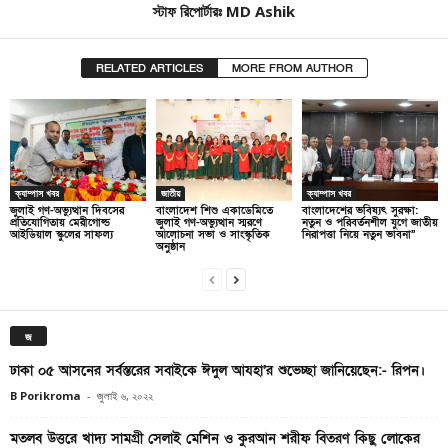
স্টাফ রিপোর্টারঃ MD Ashik
RELATED ARTICLES
MORE FROM AUTHOR
ক্যাম্পাস খবর
জাতীয়
ক্যাম্পাস খবর
জুলাই গণ-অভ্যুত্থান দিবসের
বাংলাদেশ শিশু একাডেমিতে
বাংলাদেশের ভবিষ্যৎ সুরক্ষা:
প্রতিযোগিতায় মেরীগোল্ড
জুলাই গণ-অভ্যুত্থান স্মরণে
নতুন ও পরিবর্তনশীল যুগে জাতীয়
আইডিয়াল স্কুলের সাফল্য
আলোচনা সভা ও সাংস্কৃতিক
নিরাপত্তা নিয়ে নতুন ভাবনা”
অনুষ্ঠান
জ
ঢাকা ০৫ আসনের সর্বস্তরের সবাইকে ঈদুল আযহা’র শুভেচ্ছা জানিয়েছেন:- রিপন।
B Porikroma
-
জুলাই ৬, ২০২২
মতলব উত্তরে খাদ্য সামগ্রী সেলাই মেশিন ও কুরআন শরীফ বিতরণ কিছু লোকের