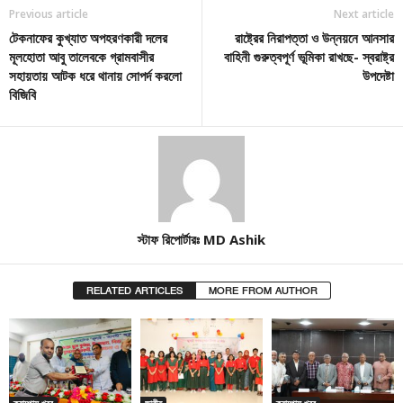
Previous article
Next article
টেকনাফের কুখ্যাত অপহরণকারী দলের
রাষ্ট্রের নিরাপত্তা ও উন্নয়নে আনসার
মূলহোতা আবু তালেবকে গ্রামবাসীর
বাহিনী গুরুত্বপূর্ণ ভূমিকা রাখছে- স্বরাষ্ট্র
সহায়তায় আটক ধরে থানায় সোপর্দ করলো
উপদেষ্টা
বিজিবি
স্টাফ রিপোর্টারঃ MD Ashik
RELATED ARTICLES
MORE FROM AUTHOR
ক্যাম্পাস খবর
জাতীয়
ক্যাম্পাস খবর