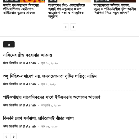
জুলাই গণ-অভ্যুত্থান দিবসের
বাংলাদেশ শিশু একাডেমিতে
বাংলাদেশের ভবিষ্যৎ সুরক্ষা:
প্রতিযোগিতায় মেরীগোল্ড
জুলাই গণ-অভ্যুত্থান স্মরণে
নতুন ও পরিবর্তনশীল যুগে জাতীয়
আইডিয়াল স্কুলের সাফল্য
আলোচনা সভা ও সাংস্কৃতিক
নিরাপত্তা নিয়ে নতুন ভাবনা”
অনুষ্ঠান
জ
নাসিমের স্ত্রীও করোনায় আক্রান্ত
স্টাফ রিপোর্টারঃ MD Ashik
-
জুন ১০, ২০২০
শুধু মিছিল-সমাবেশ নয়, জনসচেতনতা সৃষ্টিও দায়িত্ব: নাছিম
স্টাফ রিপোর্টারঃ MD Ashik
-
জুন ৫, ২০২১
পাইকগাছায় সাংবাদিকদের সাথে ইউএনও’র অশোভন আচারণ
স্টাফ রিপোর্টারঃ MD Ashik
-
জানুয়ারি ১, ২০১৯
কিডনি রোগ সর্বনাশা, প্রতিরোধই বাঁচার আশা
স্টাফ রিপোর্টারঃ MD Ashik
-
মার্চ ২৭, ২০১৯