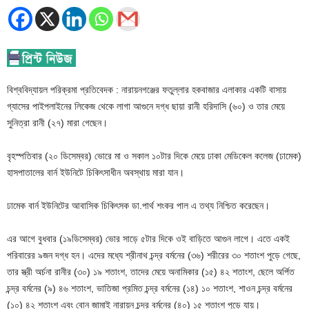
বিশ্ববিদ্যায়ল পরিক্রমা প্রতিবেদক : নারায়নগঞ্জের ফতুল্লার হকবাজার এলাকার একটি বাসায়
গ্যাসের পাইপলাইনের লিকেজ থেকে লাগা আগুনে দগ্ধ ছায়া রানী হরিদাসি (৬০) ও তার মেয়ে
সুনিত্রা রানী (২৭) মারা গেছেন।
বৃহস্পতিবার (২০ ডিসেম্বর) ভোরে মা ও সকাল ১০টার দিকে মেয়ে ঢাকা মেডিকেল কলেজ (ঢামেক)
হাসপাতালের বার্ন ইউনিটে চিকিৎসাধীন অবস্থায় মারা যান।
ঢামেক বার্ন ইউনিটের আবাসিক চিকিৎসক ডা.পার্থ শংকর পাল এ তথ্য নিশ্চিত করেছেন।
এর আগে বুধবার (১৯ডিসেম্বর) ভোর সাড়ে ৫টার দিকে ওই বাড়িতে আগুন লাগে। এতে একই
পরিবারের ৯জন দগ্ধ হন। এদের মধ্যে শ্রীনাথ চন্দ্র বর্মনের (৩৬) শরীরের ৩০ শতাংশ পুড়ে গেছে,
তার স্ত্রী অর্চনা রানীর (৩০) ১৯ শতাংশ, তাদের মেয়ে অনামিকার (১৫) ৪২ শতাংশ, ছেলে অর্পিত
চন্দ্র বর্মনের (৯) ৪৬ শতাংশ, ভাতিজা প্রমিত চন্দ্র বর্মনের (১৪) ১০ শতাংশ, শাওন চন্দ্র বর্মনের
(১০) ৪২ শতাংশ এবং বোন জামাই নারায়ন চন্দ্র বর্মনের (৪০) ১৫ শতাংশ পুড়ে যায়।