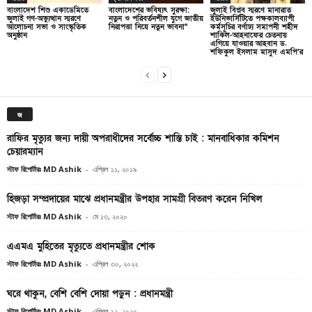
বাংলাদেশ শিশু একাডেমিতে
বাংলাদেশের ভবিষ্যৎ সুরক্ষা:
জুলাই বিপ্লব স্মরণে মানারাত
জুলাই গণ-অভ্যুত্থান স্মরণে
নতুন ও পরিবর্তনশীল যুগে জাতীয়
ইউনিভার্সিটিতে পক্ষকালব্যাপী
আলোচনা সভা ও সাংস্কৃতিক
নিরাপত্তা নিয়ে নতুন ভাবনা”
কর্মসূচির বর্ণাঢ্য সমাপনী শহীদ
অনুষ্ঠান
শাকিল-আহনাফের চেতনায়
এগিয়ে যাওয়ার আহবান ড.
শফিকুল ইসলাম মাসুদ এমপি’র
জ
রাফির মৃত্যুর জন্য দায়ী অপরাধীদের সর্বোচ্চ শাস্তি চাই : মানবাধিকার কমিশন
চেয়ারম্যান
স্টাফ রিপোর্টারঃ MD Ashik
-
এপ্রিল ১১, ২০১৯
হিজড়া সম্প্রদায়ের মাঝে প্রধানমন্ত্রীর উপহার সামগ্রী বিতরণ করেন নিখিল
স্টাফ রিপোর্টারঃ MD Ashik
-
মে ১৩, ২০২০
এএমএ মুহিতের মৃত্যুতে প্রধানমন্ত্রীর শোক
স্টাফ রিপোর্টারঃ MD Ashik
-
এপ্রিল ৩০, ২০২২
ঘরে থাকুন, বেশি বেশি দোয়া পড়ুন : প্রধানমন্ত্রী
স্টাফ রিপোর্টারঃ MD Ashik
-
এপ্রিল ১২, ২০২০