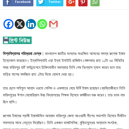
Facebook
Twitter
বিশ্ববিদ্যালয় পরিক্রমা ডেস্ক :
বাংলাদেশ জাতীয় সংসদের সংরক্ষিত আসনের সদস্য রুশেমা ইমাম
ইন্তেকাল করেছেন। ইন্নালিল্লাহি ওয়া ইন্না ইলাইহি রাজিউন।মঙ্গলবার রাত ১১টা ৩৫ মিনিটের
সময় ফরিদপুর হার্ট ফাউন্ডেশনে চিকিৎসাধীন অবস্থায় তিনি শেষ নিঃশ্বাস ত্যাগ করেন বলে তার
বাড়ির পাশের মসজিদে রাত ২টার দিকে ঘোষণা দেয়া হয়।
তার ছেলে সাইফুল আহাদ ওরফে সেলিম ও একমাত্র মেয়ে উর্মি ইমাম রয়েছেন।ব্যক্তিজীবনে তিনি
ফরিদপুরের ঈশান মেমোরিয়াল উচ্চ বিদ্যালয়ের শিক্ষক হিসেবে কর্মজীবন শুরু করেন। তার ডাক নাম
ছিল হাসি।
রুশেমা ইমামের স্বামী ইমামউদ্দিন আহমাদ ফরিদপুর জেলা আওয়ামী লীগের সভাপতি হিসেবে দীর্ঘদিন
সফলতার সাথে নেতৃত্ব দিয়েছৈন। তিনি একজন ভাষাসৈনিক, মুক্তিযুদ্ধের অন্যতম সংগঠক,