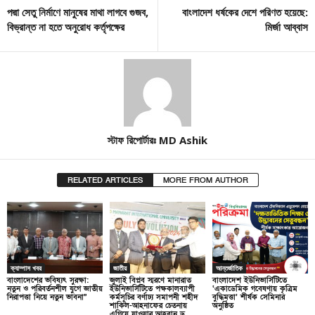
পদ্মা সেতু নির্মাণে মানুষের মাথা লাগবে গুজব,
বাংলাদেশ ধর্ষকের দেশে পরিণত হয়েছে:
বিভ্রান্ত না হতে অনুরোধ কর্তৃপক্ষের
মির্জা আব্বাস
স্টাফ রিপোর্টারঃ MD Ashik
RELATED ARTICLES
MORE FROM AUTHOR
ক্যাম্পাস খবর
জাতীয়
আন্তর্জাতিক
বাংলাদেশের ভবিষ্যৎ সুরক্ষা:
জুলাই বিপ্লব স্মরণে মানারাত
বাংলাদেশ ইউনিভার্সিটিতে
নতুন ও পরিবর্তনশীল যুগে জাতীয়
ইউনিভার্সিটিতে পক্ষকালব্যাপী
‘একাডেমিক গবেষণায় কৃত্রিম
নিরাপত্তা নিয়ে নতুন ভাবনা”
কর্মসূচির বর্ণাঢ্য সমাপনী শহীদ
বুদ্ধিমত্তা’ শীর্ষক সেমিনার
শাকিল-আহনাফের চেতনায়
অনুষ্ঠিত
এগিয়ে যাওয়ার আহবান ড.