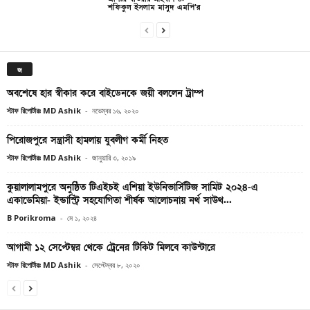
শফিকুল ইসলাম মাসুদ এমপি’র
জ
অবশেষে হার স্বীকার করে বাইডেনকে জয়ী বললেন ট্রাম্প
স্টাফ রিপোর্টারঃ MD Ashik
-
নভেম্বর ১৬, ২০২০
পিরোজপুরে সন্ত্রাসী হামলায় যুবলীগ কর্মী নিহত
স্টাফ রিপোর্টারঃ MD Ashik
-
জানুয়ারি ৩, ২০১৯
কুয়ালালামপুরে অনুষ্ঠিত টিএইচই এশিয়া ইউনিভার্সিটিজ সামিট ২০২৪-এ
একাডেমিয়া- ইন্ডাস্ট্রি সহযোগিতা শীর্ষক আলোচনায় নর্থ সাউথ...
B Porikroma
-
মে ১, ২০২৪
আগামী ১২ সেপ্টেম্বর থেকে ট্রেনের টিকিট মিলবে কাউন্টারে
স্টাফ রিপোর্টারঃ MD Ashik
-
সেপ্টেম্বর ৮, ২০২০